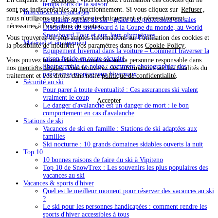
temps forts de la saison
sont pas indispensables au fonctionnement. Si vous cliquez sur
Refuser
,
Interviews et reportages
nous n'utilisons que les services techniquement et nécessairement
Le plaisir parfait du ski - grâce aux protections dorsales
nécessaires à l'exécution du contrat.
Disciplines de snowboard à la Coupe du monde, au World
Snowboard Tour et aux Jeux olympiques
Vous trouverez de plus amples informations sur l'utilisation des cookies et
Matériel et équipement
la possibilité de modifier vos paramètres dans nos
Cookie-Policy
.
Équipement hivernal dans la voiture – Comment traverser la
saison froide en toute sécurité
Vous pouvez trouver des informations sur la personne responsable dans
Photographie de neige : comment photographier des
nos
mentions légales
. Vous trouverez des informations sur les finalités du
panoramas montagneux hivernaux
traitement et vos droits dans notre
politique de confidentialité
.
Sécurité au ski
Pour parer à toute éventualité : Ces assurances ski valent
vraiment le coup
Accepter
Le danger d'avalanche est un danger de mort : le bon
comportement en cas d'avalanche
Stations de ski
Vacances de ski en famille : Stations de ski adaptées aux
familles
Ski nocturne : 10 grands domaines skiables ouverts la nuit
Top 10
10 bonnes raisons de faire du ski à Vipiteno
Top 10 de SnowTrex : Les souvenirs les plus populaires des
vacances au ski
Vacances & sports d'hiver
Quel est le meilleur moment pour réserver des vacances au ski
?
Le ski pour les personnes handicapées : comment rendre les
sports d'hiver accessibles à tous