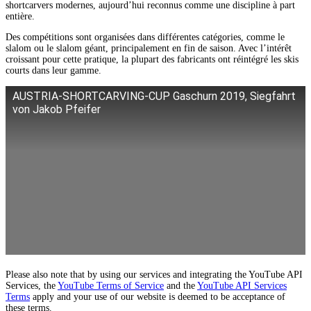
shortcarvers modernes, aujourd’hui reconnus comme une discipline à part
entière.
Des compétitions sont organisées dans différentes catégories, comme le
slalom ou le slalom géant, principalement en fin de saison. Avec l’intérêt
croissant pour cette pratique, la plupart des fabricants ont réintégré les skis
courts dans leur gamme.
AUSTRIA-SHORTCARVING-CUP Gaschurn 2019, Siegfahrt
von Jakob Pfeifer
Please also note that by using our services and integrating the YouTube API
Services, the
YouTube Terms of Service
and the
YouTube API Services
Terms
apply and your use of our website is deemed to be acceptance of
these terms.