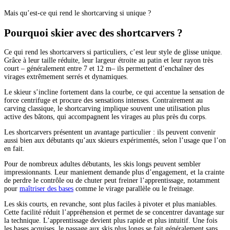
Mais qu’est-ce qui rend le shortcarving si unique ?
Pourquoi skier avec des shortcarvers ?
Ce qui rend les shortcarvers si particuliers, c’est leur style de glisse unique.
Grâce à leur taille réduite, leur largeur étroite au patin et leur rayon très
court – généralement entre 7 et 12 m– ils permettent d’enchaîner des
virages extrêmement serrés et dynamiques.
Le skieur s’incline fortement dans la courbe, ce qui accentue la sensation de
force centrifuge et procure des sensations intenses. Contrairement au
carving classique, le shortcarving implique souvent une utilisation plus
active des bâtons, qui accompagnent les virages au plus près du corps.
Les shortcarvers présentent un avantage particulier : ils peuvent convenir
aussi bien aux débutants qu’aux skieurs expérimentés, selon l’usage que l’on
en fait.
Pour de nombreux adultes débutants, les skis longs peuvent sembler
impressionnants. Leur maniement demande plus d’engagement, et la crainte
de perdre le contrôle ou de chuter peut freiner l’apprentissage, notamment
pour
maîtriser des bases
comme le virage parallèle ou le freinage.
Les skis courts, en revanche, sont plus faciles à pivoter et plus maniables.
Cette facilité réduit l’appréhension et permet de se concentrer davantage sur
la technique. L’apprentissage devient plus rapide et plus intuitif. Une fois
les bases acquises, le passage aux skis plus longs se fait généralement sans