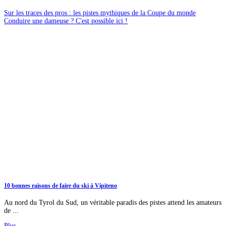
Sur les traces des pros : les pistes mythiques de la Coupe du monde
Conduire une dameuse ? C'est possible ici !
10 bonnes raisons de faire du ski à Vipiteno
Au nord du Tyrol du Sud, un véritable paradis des pistes attend les amateurs
de ...
Plus