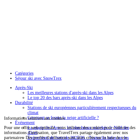
Catégories
Séjour ski avec SnowTrex
Après-Ski
Les meilleures stations d'après-ski dans les Alpes
Le top 20 des bars après-ski dans les Alpes
Durabilité
Stations de ski européennes particulièrement respectueuses du
climat
Comment se forme la neige artificielle ?
Informations relatives aux cookies
Événement
Pour une offre web optimale, nous utilisons des cookies pour collecter des
La magie de l'Avent : les plus beaux marchés de Noël des
informations d'utilisation, que TravelTrex partage également avec nos
Alpes
partenaires. Des profils d'utilisation sont alors créés sur la base de vos
Événements de freeride 2025/26 - Toutes les infos sur les