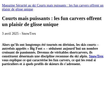
Magazine
Sécurité au ski
Courts mais puissants : les fun carvers offrent un
plaisir de glisse unique
Courts mais puissants : les fun carvers offrent
un plaisir de glisse unique
3 avril 2025 - SnowTrex
Alors qu’ils ont longtemps été tournés en dérision, les skis courts –
autrefois appelés « Big Foot » – séduisent aujourd’hui un nombre
croissant de passionnés. Devenus de véritables shortcarvers, ils
constituent désormais une discipline reconnue du ski alpin.
SnowTrex
vous explique ce qui caractérise les fun carvers, ce qui les rend si
particuliers et à quels profils de skieurs ils s’adressent.