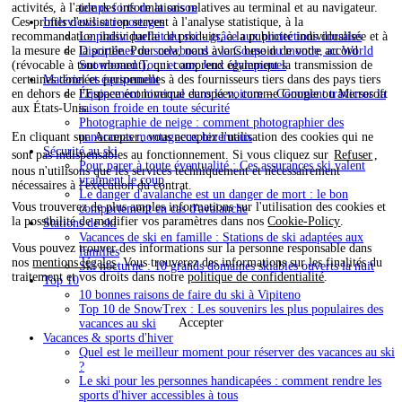
activités, à l'aide des informations relatives au terminal et au navigateur.
temps forts de la saison
Ces profils d'utilisation servent à l'analyse statistique, à la
Interviews et reportages
recommandation individuelle de produits, à la publicité individualisée et à
Le plaisir parfait du ski - grâce aux protections dorsales
la mesure de la portée. Pour cela, nous avons besoin de votre accord
Disciplines de snowboard à la Coupe du monde, au World
(révocable à tout moment), qui comprend également la transmission de
Snowboard Tour et aux Jeux olympiques
certaines données personnelles à des fournisseurs tiers dans des pays tiers
Matériel et équipement
en dehors de l'Espace économique européen, comme Google ou Microsoft
Équipement hivernal dans la voiture – Comment traverser la
aux États-Unis.
saison froide en toute sécurité
Photographie de neige : comment photographier des
En cliquant sur
Accepter
, vous acceptez l'utilisation des cookies qui ne
panoramas montagneux hivernaux
Sécurité au ski
sont pas indispensables au fonctionnement. Si vous cliquez sur
Refuser
,
Pour parer à toute éventualité : Ces assurances ski valent
nous n'utilisons que les services techniquement et nécessairement
vraiment le coup
nécessaires à l'exécution du contrat.
Le danger d'avalanche est un danger de mort : le bon
Vous trouverez de plus amples informations sur l'utilisation des cookies et
comportement en cas d'avalanche
la possibilité de modifier vos paramètres dans nos
Cookie-Policy
.
Stations de ski
Vacances de ski en famille : Stations de ski adaptées aux
Vous pouvez trouver des informations sur la personne responsable dans
familles
nos
mentions légales
. Vous trouverez des informations sur les finalités du
Ski nocturne : 10 grands domaines skiables ouverts la nuit
traitement et vos droits dans notre
politique de confidentialité
.
Top 10
10 bonnes raisons de faire du ski à Vipiteno
Top 10 de SnowTrex : Les souvenirs les plus populaires des
Accepter
vacances au ski
Vacances & sports d'hiver
Quel est le meilleur moment pour réserver des vacances au ski
?
Le ski pour les personnes handicapées : comment rendre les
sports d'hiver accessibles à tous