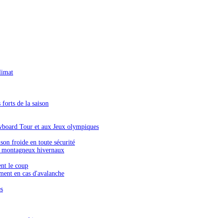
limat
forts de la saison
wboard Tour et aux Jeux olympiques
on froide en toute sécurité
s montagneux hivernaux
ent le coup
ment en cas d'avalanche
es