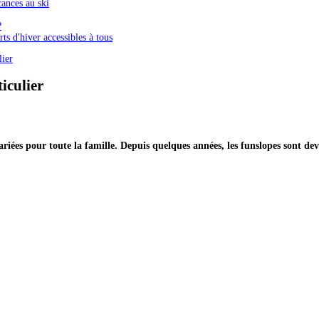
ances au ski
?
ts d'hiver accessibles à tous
lier
ticulier
riées pour toute la famille. Depuis quelques années, les funslopes sont de