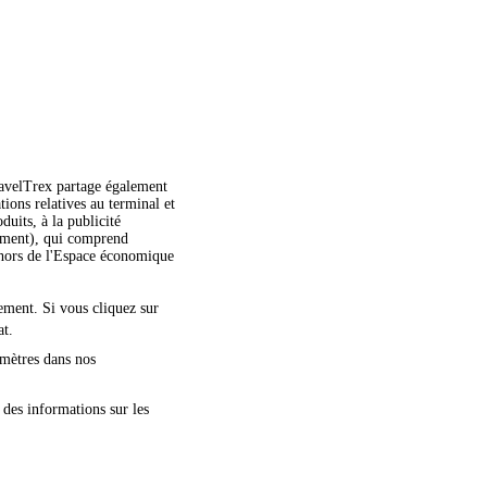
TravelTrex partage également
ations relatives au terminal et
duits, à la publicité
moment), qui comprend
dehors de l'Espace économique
nement. Si vous cliquez sur
at.
amètres dans nos
 des informations sur les