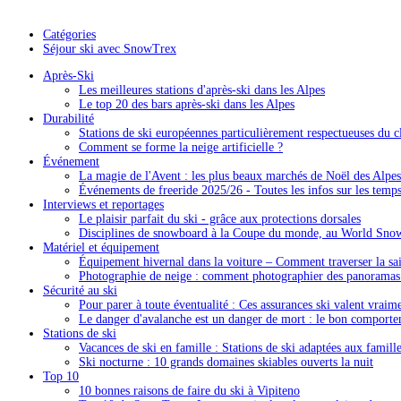
Catégories
Séjour ski avec SnowTrex
Après-Ski
Les meilleures stations d'après-ski dans les Alpes
Le top 20 des bars après-ski dans les Alpes
Durabilité
Stations de ski européennes particulièrement respectueuses du c
Comment se forme la neige artificielle ?
Événement
La magie de l'Avent : les plus beaux marchés de Noël des Alpes
Événements de freeride 2025/26 - Toutes les infos sur les temps 
Interviews et reportages
Le plaisir parfait du ski - grâce aux protections dorsales
Disciplines de snowboard à la Coupe du monde, au World Sno
Matériel et équipement
Équipement hivernal dans la voiture – Comment traverser la sais
Photographie de neige : comment photographier des panorama
Sécurité au ski
Pour parer à toute éventualité : Ces assurances ski valent vraim
Le danger d'avalanche est un danger de mort : le bon comporte
Stations de ski
Vacances de ski en famille : Stations de ski adaptées aux famill
Ski nocturne : 10 grands domaines skiables ouverts la nuit
Top 10
10 bonnes raisons de faire du ski à Vipiteno