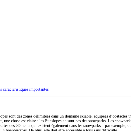
s caractéristiques importantes
lopes sont des zones délimitées dans un domaine skiable, équipées d’obstacles 
t, une chose est claire : les Funslopes ne sont pas des snowparks. Les snowparks 
certes des éléments qui existent également dans les snowparks – par exemple, de
n boardercross. De plus, elle doit être accessible à tous sans difficulté.