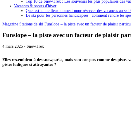
Top 10 de SnowTrex : Les souvenirs les plus populaires des vac
Vacances & sports d'hiver
Quel est le meilleur moment pour réserver des vacances au ski 
Le ski pour les personnes handicapées : comment rendre les spor
Magazine
Stations de ski
Funslope – la piste avec un facteur de plaisir particu
Funslope – la piste avec un facteur de plaisir par
4 mars 2026 - SnowTrex
Elles ressemblent à des snowparks, mais sont conçues comme des pistes va
pistes ludiques si attrayantes ?