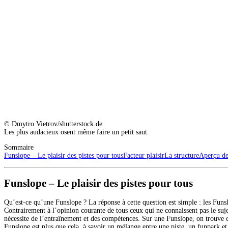
© Dmytro Vietrov/shutterstock.de
Les plus audacieux osent même faire un petit saut.
Sommaire
Funslope – Le plaisir des pistes pour tous
Facteur plaisir
La structure
Aperçu de
Funslope – Le plaisir des pistes pour tous
Qu’est-ce qu’une Funslope ? La réponse à cette question est simple : les Funs
Contrairement à l’opinion courante de tous ceux qui ne connaissent pas le suje
nécessite de l’entraînement et des compétences. Sur une Funslope, on trouve 
Funslope est plus que cela, à savoir un mélange entre une piste, un funpark et u