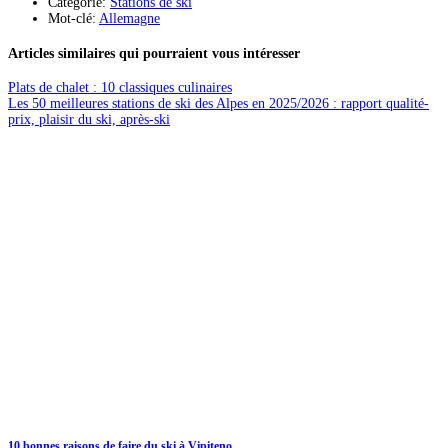
Catégorie:
Stations de ski
Mot-clé:
Allemagne
Articles similaires qui pourraient vous intéresser
Plats de chalet : 10 classiques culinaires
Les 50 meilleures stations de ski des Alpes en 2025/2026 : rapport qualité-
prix, plaisir du ski, après-ski
10 bonnes raisons de faire du ski à Vipiteno