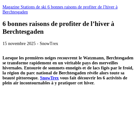
Magazine
Stations de ski
6 bonnes raisons de profiter de l'hiver à
Berchtesgaden
6 bonnes raisons de profiter de l’hiver à
Berchtesgaden
15 novembre 2025 - SnowTrex
Lorsque les premières neiges recouvrent le Watzmann, Berchtesgaden
se transforme rapidement en un véritable pays des merveilles
hivernales. Entourée de sommets enneigés et de lacs figés par le froid,
la région du parc national de Berchtesgaden révèle alors toute sa
beauté pittoresque.
SnowTrex
vous fait découvrir les 6 activités de
plein air incontournables à y pratiquer cet hiver.