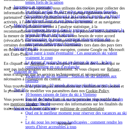
temps forts de la saison
Interviews et reportages
Pour une offre web optimale, nous utilisons des cookies pour collecter des
Le plaisir parfait du ski - grâce aux protections dorsales
informations d'utilisation, que TravelTrex partage également avec nos
Disciplines de snowboard à la Coupe du monde, au World
partenaires. Des profils d'utilisation sont alors créés sur la base de vos
Snowboard Tour et aux Jeux olympiques
activités, à l'aide des informations relatives au terminal et au navigateur.
Matériel et équipement
Ces profils d'utilisation servent à l'analyse statistique, à la
Équipement hivernal dans la voiture – Comment traverser la
recommandation individuelle de produits, à la publicité individualisée et à
saison froide en toute sécurité
la mesure de la portée. Pour cela, nous avons besoin de votre accord
Photographie de neige : comment photographier des
(révocable à tout moment), qui comprend également la transmission de
panoramas montagneux hivernaux
certaines données personnelles à des fournisseurs tiers dans des pays tiers
Sécurité au ski
en dehors de l'Espace économique européen, comme Google ou Microsoft
Pour parer à toute éventualité : Ces assurances ski valent
aux États-Unis.
vraiment le coup
Le danger d'avalanche est un danger de mort : le bon
En cliquant sur
Accepter
, vous acceptez l'utilisation des cookies qui ne
comportement en cas d'avalanche
sont pas indispensables au fonctionnement. Si vous cliquez sur
Refuser
,
Stations de ski
nous n'utilisons que les services techniquement et nécessairement
Vacances de ski en famille : Stations de ski adaptées aux
nécessaires à l'exécution du contrat.
familles
Ski nocturne : 10 grands domaines skiables ouverts la nuit
Vous trouverez de plus amples informations sur l'utilisation des cookies et
Top 10
la possibilité de modifier vos paramètres dans nos
Cookie-Policy
.
10 bonnes raisons de faire du ski à Vipiteno
Top 10 de SnowTrex : Les souvenirs les plus populaires des
Vous pouvez trouver des informations sur la personne responsable dans
vacances au ski
nos
mentions légales
. Vous trouverez des informations sur les finalités du
Vacances & sports d'hiver
traitement et vos droits dans notre
politique de confidentialité
.
Quel est le meilleur moment pour réserver des vacances au ski
?
Le ski pour les personnes handicapées : comment rendre les
Accepter
sports d'hiver accessibles à tous