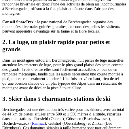
randonnée hivernale est donc l’une des activités de plein air incontournables
à Berchtesgaden, offrant à la fois plaisir et détente dans l’air pur des
montagnes.
Conseil SnowTrex :
le parc national de Berchtesgaden organise des
randonnées hivernales guidées gratuites, au cours desquelles les visiteurs
peuvent apprendre davantage sur la faune et la flore locales.
2. La luge, un plaisir rapide pour petits et
grands
Dans les montagnes entourant Berchtesgaden, huit pistes de luge naturelles
attendent les amateurs de luge, pour le plus grand plaisir des petits comme
des grands. Trois d’entre elles sont facilement accessibles en bus ou en
remontée mécanique, tandis que les autres nécessitent une courte montée à
pied, qui en vaut vraiment la peine ! Une fois arrivé en haut, rien de tel
qu’une boisson chaude ou un plat typique des Alpes dans un restaurant de
montagne avant de dévaler la piste à toute allure.
3. Skier dans 5 charmantes stations de ski
Berchtesgaden est une destination très variée pour les skieurs, avec un total
de 44 km de pistes, situées entre 500 et 1 550 mètres d’altitude, réparties
dans cinq stations : Rossfeld (Oberau), Götschen (Bischofswiesen),
Hochschwarzeck (
Ramsau
), Gutshof (Obersalzberg) et Zinken (Bad
Dürrnberg). Ces domaines skiables à taille humaine sont particulièrement