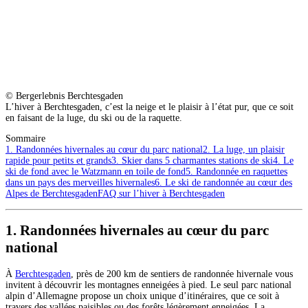
© Bergerlebnis Berchtesgaden
L’hiver à Berchtesgaden, c’est la neige et le plaisir à l’état pur, que ce soit
en faisant de la luge, du ski ou de la raquette.
Sommaire
1. Randonnées hivernales au cœur du parc national
2. La luge, un plaisir
rapide pour petits et grands
3. Skier dans 5 charmantes stations de ski
4. Le
ski de fond avec le Watzmann en toile de fond
5. Randonnée en raquettes
dans un pays des merveilles hivernales
6. Le ski de randonnée au cœur des
Alpes de Berchtesgaden
FAQ sur l’hiver à Berchtesgaden
1. Randonnées hivernales au cœur du parc
national
À
Berchtesgaden
, près de 200 km de sentiers de randonnée hivernale vous
invitent à découvrir les montagnes enneigées à pied. Le seul parc national
alpin d’Allemagne propose un choix unique d’itinéraires, que ce soit à
travers des vallées paisibles ou des forêts légèrement enneigées. La