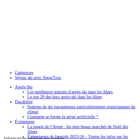
Catégories
Séjour ski avec SnowTrex
Après-Ski
Les meilleures stations d'après-ski dans les Alpes
Le top 20 des bars après-ski dans les Alpes
Durabilité
Stations de ski européennes particulièrement respectueuses du
climat
Comment se forme la neige artificielle ?
Événement
La magie de l'Avent : les plus beaux marchés de Noël des
Alpes
Événements de freeride 2025/26 - Toutes les infos sur les
Informations relatives aux cookies