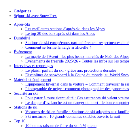
Catégories
Séjour ski avec SnowTrex
Après-Ski
Les meilleures stations d'après-ski dans les Alpes
Le top 20 des bars après-ski dans les Alpes
Durabilité
Stations de ski européennes particulièrement respectueuses du c
Comment se forme la neige artificielle ?
Événement
La magie de l'Avent : les plus beaux marchés de Noël des Alpes
Événements de freeride 2025/26 - Toutes les infos sur les temps 
Interviews et reportages
Le plaisir parfait du ski - grâce aux protections dorsales
Disciplines de snowboard à la Coupe du monde, au World Sno
Matériel et équipement
Équipement hivernal dans la voiture – Comment traverser la sais
Photographie de neige : comment photographier des panorama
Sécurité au ski
Pour parer à toute éventualité : Ces assurances ski valent vraim
Le danger d'avalanche est un danger de mort : le bon comporte
Stations de ski
Vacances de ski en famille : Stations de ski adaptées aux famill
Ski nocturne : 10 grands domaines skiables ouverts la nuit
Top 10
10 bonnes raisons de faire du ski à Vipiteno