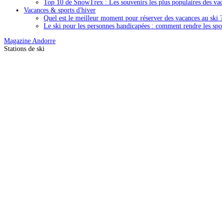
Top 10 de SnowTrex : Les souvenirs les plus populaires des vac
Vacances & sports d'hiver
Quel est le meilleur moment pour réserver des vacances au ski 
Le ski pour les personnes handicapées : comment rendre les spor
Magazine
Andorre
Stations de ski