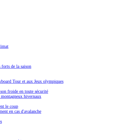
limat
forts de la saison
wboard Tour et aux Jeux olympiques
on froide en toute sécurité
s montagneux hivernaux
ent le coup
ment en cas d'avalanche
es