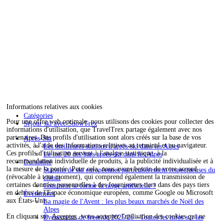
Informations relatives aux cookies
Catégories
Pour une offre web optimale, nous utilisons des cookies pour collecter des
Séjour ski avec SnowTrex
informations d'utilisation, que TravelTrex partage également avec nos
partenaires. Des profils d'utilisation sont alors créés sur la base de vos
Après-Ski
activités, à l'aide des informations relatives au terminal et au navigateur.
Les meilleures stations d'après-ski dans les Alpes
Ces profils d'utilisation servent à l'analyse statistique, à la
Le top 20 des bars après-ski dans les Alpes
recommandation individuelle de produits, à la publicité individualisée et à
Durabilité
la mesure de la portée. Pour cela, nous avons besoin de votre accord
Stations de ski européennes particulièrement respectueuses du
(révocable à tout moment), qui comprend également la transmission de
climat
certaines données personnelles à des fournisseurs tiers dans des pays tiers
Comment se forme la neige artificielle ?
en dehors de l'Espace économique européen, comme Google ou Microsoft
Événement
aux États-Unis.
La magie de l'Avent : les plus beaux marchés de Noël des
Alpes
En cliquant sur
Accepter
, vous acceptez l'utilisation des cookies qui ne
Événements de freeride 2025/26 - Toutes les infos sur les