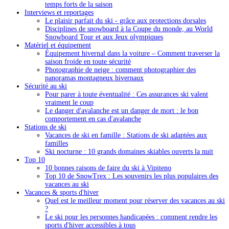
temps forts de la saison
Interviews et reportages
Le plaisir parfait du ski - grâce aux protections dorsales
Disciplines de snowboard à la Coupe du monde, au World
Snowboard Tour et aux Jeux olympiques
Matériel et équipement
Équipement hivernal dans la voiture – Comment traverser la
saison froide en toute sécurité
Photographie de neige : comment photographier des
panoramas montagneux hivernaux
Sécurité au ski
Pour parer à toute éventualité : Ces assurances ski valent
vraiment le coup
Le danger d'avalanche est un danger de mort : le bon
comportement en cas d'avalanche
Stations de ski
Vacances de ski en famille : Stations de ski adaptées aux
familles
Ski nocturne : 10 grands domaines skiables ouverts la nuit
Top 10
10 bonnes raisons de faire du ski à Vipiteno
Top 10 de SnowTrex : Les souvenirs les plus populaires des
vacances au ski
Vacances & sports d'hiver
Quel est le meilleur moment pour réserver des vacances au ski
?
Le ski pour les personnes handicapées : comment rendre les
sports d'hiver accessibles à tous