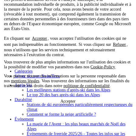
recommandation individuelle de produits, à la publicité individualisée et à
la mesure de la portée. Pour cela, nous avons besoin de votre accord
(révocable à tout moment), qui comprend également la transmission de
certaines données personnelles à des fournisseurs tiers dans des pays tiers
en dehors de l'Espace économique européen, comme Google ou Microsoft
aux États-Unis.
En cliquant sur
Accepter
, vous acceptez l'utilisation des cookies qui ne
sont pas indispensables au fonctionnement. Si vous cliquez sur
Refuser
,
nous n'utilisons que les services techniquement et nécessairement
nécessaires à l'exécution du contrat.
Vous trouverez de plus amples informations sur l'utilisation des cookies et
la possibilité de modifier vos paramètres dans nos
Cookie-Policy
.
Catégories
Séjour ski avec SnowTrex
Vous pouvez trouver des informations sur la personne responsable dans
nos
mentions légales
. Vous trouverez des informations sur les finalités du
Après-Ski
traitement et vos droits dans notre
politique de confidentialité
.
Les meilleures stations d'après-ski dans les Alpes
Le top 20 des bars après-ski dans les Alpes
Durabilité
Accepter
Stations de ski européennes particulièrement respectueuses du
climat
Comment se forme la neige artificielle ?
Événement
La magie de l'Avent : les plus beaux marchés de Noël des
Alpes
Événements de freeride 2025/26 - Toutes les infos sur les