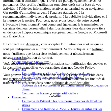
informations d'utilisation, que TravelTrex partage également avec nos
partenaires. Des profils d'utilisation sont alors créés sur la base de vos
activités, à l'aide des informations relatives au terminal et au navigateur.
Ces profils d'utilisation servent à l'analyse statistique, à la
recommandation individuelle de produits, à la publicité individualisée et à
la mesure de la portée. Pour cela, nous avons besoin de votre accord
(révocable à tout moment), qui comprend également la transmission de
certaines données personnelles à des fournisseurs tiers dans des pays tiers
en dehors de l'Espace économique européen, comme Google ou Microsoft
aux États-Unis.
En cliquant sur
Accepter
, vous acceptez l'utilisation des cookies qui ne
sont pas indispensables au fonctionnement. Si vous cliquez sur
Refuser
,
nous n'utilisons que les services techniquement et nécessairement
nécessaires à l'exécution du contrat.
Catégories
Séjour ski avec SnowTrex
Vous trouverez de plus amples informations sur l'utilisation des cookies et
la possibilité de modifier vos paramètres dans nos
Cookie-Policy
.
Après-Ski
Les meilleures stations d'après-ski dans les Alpes
Vous pouvez trouver des informations sur la personne responsable dans
Le top 20 des bars après-ski dans les Alpes
nos
mentions légales
. Vous trouverez des informations sur les finalités du
Durabilité
traitement et vos droits dans notre
politique de confidentialité
.
Stations de ski européennes particulièrement respectueuses du
climat
Comment se forme la neige artificielle ?
Accepter
Événement
La magie de l'Avent : les plus beaux marchés de Noël des
Alpes
Événements de freeride 2025/26 - Toutes les infos sur les