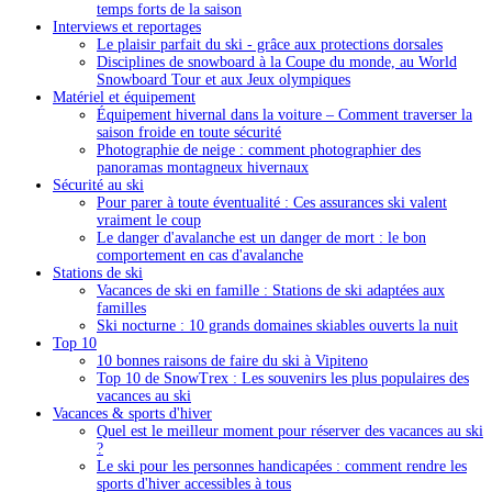
temps forts de la saison
Interviews et reportages
Le plaisir parfait du ski - grâce aux protections dorsales
Disciplines de snowboard à la Coupe du monde, au World
Snowboard Tour et aux Jeux olympiques
Matériel et équipement
Équipement hivernal dans la voiture – Comment traverser la
saison froide en toute sécurité
Photographie de neige : comment photographier des
panoramas montagneux hivernaux
Sécurité au ski
Pour parer à toute éventualité : Ces assurances ski valent
vraiment le coup
Le danger d'avalanche est un danger de mort : le bon
comportement en cas d'avalanche
Stations de ski
Vacances de ski en famille : Stations de ski adaptées aux
familles
Ski nocturne : 10 grands domaines skiables ouverts la nuit
Top 10
10 bonnes raisons de faire du ski à Vipiteno
Top 10 de SnowTrex : Les souvenirs les plus populaires des
vacances au ski
Vacances & sports d'hiver
Quel est le meilleur moment pour réserver des vacances au ski
?
Le ski pour les personnes handicapées : comment rendre les
sports d'hiver accessibles à tous