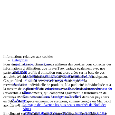
Informations relatives aux cookies
Catégories
Pour une offre web optimale, nous utilisons des cookies pour collecter des
Séjour ski avec SnowTrex
informations d'utilisation, que TravelTrex partage également avec nos
Après-Ski
partenaires. Des profils d'utilisation sont alors créés sur la base de vos
Les meilleures stations d'après-ski dans les Alpes
activités, à l'aide des informations relatives au terminal et au navigateur.
Le top 20 des bars après-ski dans les Alpes
Ces profils d'utilisation servent à l'analyse statistique, à la
Durabilité
recommandation individuelle de produits, à la publicité individualisée et à
Stations de ski européennes particulièrement respectueuses du
la mesure de la portée. Pour cela, nous avons besoin de votre accord
climat
(révocable à tout moment), qui comprend également la transmission de
Comment se forme la neige artificielle ?
certaines données personnelles à des fournisseurs tiers dans des pays tiers
Événement
en dehors de l'Espace économique européen, comme Google ou Microsoft
La magie de l'Avent : les plus beaux marchés de Noël des
aux États-Unis.
Alpes
Événements de freeride 2025/26 - Toutes les infos sur les
En cliquant sur
Accepter
, vous acceptez l'utilisation des cookies qui ne