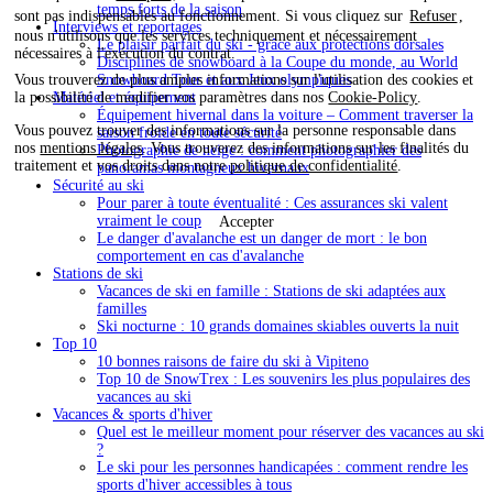
temps forts de la saison
sont pas indispensables au fonctionnement. Si vous cliquez sur
Refuser
,
Interviews et reportages
nous n'utilisons que les services techniquement et nécessairement
Le plaisir parfait du ski - grâce aux protections dorsales
nécessaires à l'exécution du contrat.
Disciplines de snowboard à la Coupe du monde, au World
Snowboard Tour et aux Jeux olympiques
Vous trouverez de plus amples informations sur l'utilisation des cookies et
Matériel et équipement
la possibilité de modifier vos paramètres dans nos
Cookie-Policy
.
Équipement hivernal dans la voiture – Comment traverser la
Vous pouvez trouver des informations sur la personne responsable dans
saison froide en toute sécurité
nos
mentions légales
. Vous trouverez des informations sur les finalités du
Photographie de neige : comment photographier des
traitement et vos droits dans notre
politique de confidentialité
.
panoramas montagneux hivernaux
Sécurité au ski
Pour parer à toute éventualité : Ces assurances ski valent
vraiment le coup
Accepter
Le danger d'avalanche est un danger de mort : le bon
comportement en cas d'avalanche
Stations de ski
Vacances de ski en famille : Stations de ski adaptées aux
familles
Ski nocturne : 10 grands domaines skiables ouverts la nuit
Top 10
10 bonnes raisons de faire du ski à Vipiteno
Top 10 de SnowTrex : Les souvenirs les plus populaires des
vacances au ski
Vacances & sports d'hiver
Quel est le meilleur moment pour réserver des vacances au ski
?
Le ski pour les personnes handicapées : comment rendre les
sports d'hiver accessibles à tous