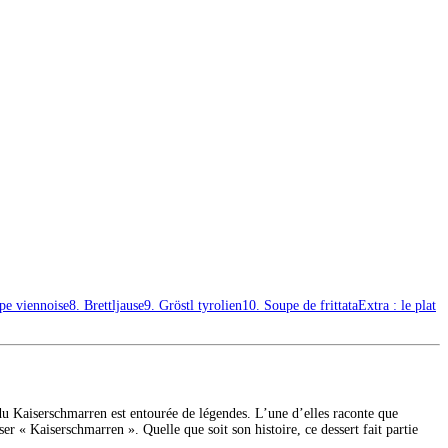
pe viennoise
8. Brettljause
9. Gröstl tyrolien
10. Soupe de frittata
Extra : le plat
du Kaiserschmarren est entourée de légendes. L’une d’elles raconte que
er « Kaiserschmarren ». Quelle que soit son histoire, ce dessert fait partie