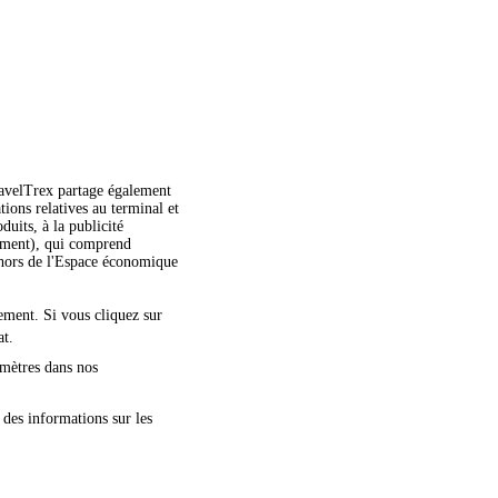
TravelTrex partage également
ations relatives au terminal et
duits, à la publicité
moment), qui comprend
dehors de l'Espace économique
nement. Si vous cliquez sur
at.
amètres dans nos
 des informations sur les