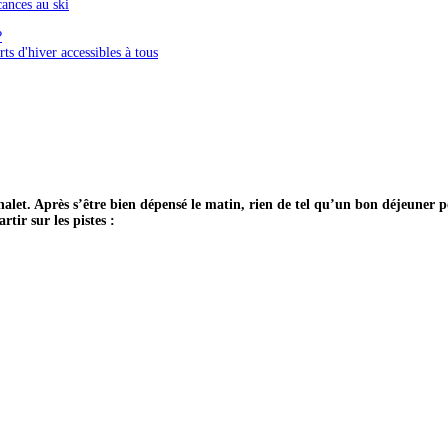
ances au ski
?
ts d'hiver accessibles à tous
alet. Après s’être bien dépensé le matin, rien de tel qu’un bon déjeuner 
rtir sur les pistes :