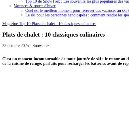
Top 10 de SnowTrex : Les souvenirs les plus populaires des vac
Vacances & sports d'hiver
Quel est le meilleur moment pour réserver des vacances au ski 
Le ski pour les personnes handicapées : comment rendre les spor
Magazine
Top 10
Plats de chalet : 10 classiques culinaires
Plats de chalet : 10 classiques culinaires
23 octobre 2025 - SnowTrex
C’est un moment incontournable de toute journée de ski : le retour au ch
de la cuisine de refuge, parfaits pour recharger les batteries avant de repa