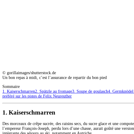
© gorillaimages/shutterstock.de
Un bon repas à midi, c’est l’assurance de repartir du bon pied
Sommaire
1. Kaiserschmarren
2. Spätzle au fromage
3. Soupe de goulasch
4. Germknödel 
préféré sur les pistes de Felix Neureuther
1. Kaiserschmarren
Des morceaux de crêpe sucrée, des raisins secs, du sucre glace et une compot
l’empereur François-Joseph, perdu lors d’une chasse, aurait goûté une version s
intégrante des séjours au ski, notamment en Autriche.