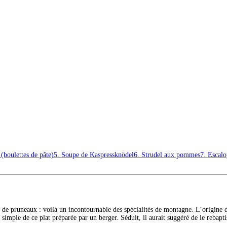
(boulettes de pâte)
5. Soupe de Kaspressknödel
6. Strudel aux pommes
7. Escalo
e de pruneaux : voilà un incontournable des spécialités de montagne. L’origine 
imple de ce plat préparée par un berger. Séduit, il aurait suggéré de le rebaptis