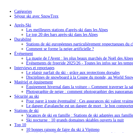
Catégories
Séjour ski avec SnowTrex
Après-Ski
Les meilleures stations d'après-ski dans les Alpes
Le top 20 des bars après-ski dans les Alpes
Durabilité
Stations de ski européennes particulièrement respectueuses du c
Comment se forme la neige artificielle ?
Événement
La magie de l'Avent : les plus beaux marchés de Noël des Alpes
Événements de freeride 2025/26 - Toutes les infos sur les temps 
Interviews et reportages
Le plaisir parfait du ski - grâce aux protections dorsales
Disciplines de snowboard à la Coupe du monde, au World Sno
Matériel et équipement
Équipement hivernal dans la voiture – Comment traverser la sais
Photographie de neige : comment photographier des panorama
Sécurité au ski
Pour parer à toute éventualité : Ces assurances ski valent vraim
Le danger d'avalanche est un danger de mort : le bon comporte
Stations de ski
Vacances de ski en famille : Stations de ski adaptées aux famill
Ski nocturne : 10 grands domaines skiables ouverts la nuit
Top 10
10 bonnes raisons de faire du ski à Vipiteno