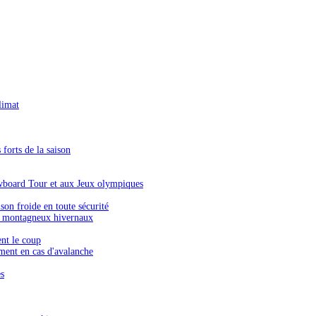
limat
forts de la saison
wboard Tour et aux Jeux olympiques
on froide en toute sécurité
s montagneux hivernaux
ent le coup
ment en cas d'avalanche
es