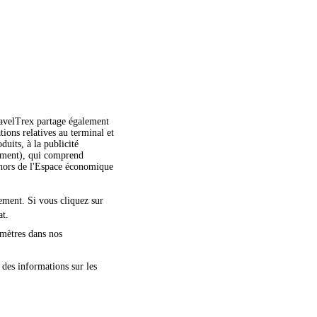
TravelTrex partage également
ations relatives au terminal et
duits, à la publicité
moment), qui comprend
dehors de l'Espace économique
nement. Si vous cliquez sur
at.
amètres dans nos
 des informations sur les