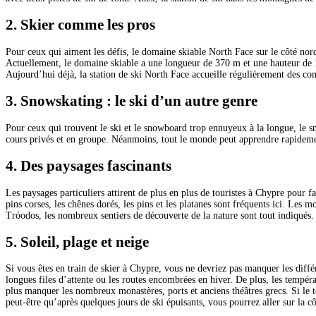
2. Skier comme les pros
Pour ceux qui aiment les défis, le domaine skiable North Face sur le côté nord
Actuellement, le domaine skiable a une longueur de 370 m et une hauteur de 120
Aujourd’hui déjà, la station de ski North Face accueille régulièrement des com
3. Snowskating : le ski d’un autre genre
Pour ceux qui trouvent le ski et le snowboard trop ennuyeux à la longue, le s
cours privés et en groupe. Néanmoins, tout le monde peut apprendre rapidemen
4. Des paysages fascinants
Les paysages particuliers attirent de plus en plus de touristes à Chypre pour f
pins corses, les chênes dorés, les pins et les platanes sont fréquents ici. Les
Tróodos, les nombreux sentiers de découverte de la nature sont tout indiqués.
5. Soleil, plage et neige
Si vous êtes en train de skier à Chypre, vous ne devriez pas manquer les différe
longues files d’attente ou les routes encombrées en hiver. De plus, les tempér
plus manquer les nombreux monastères, ports et anciens théâtres grecs. Si le 
peut-être qu’après quelques jours de ski épuisants, vous pourrez aller sur la c