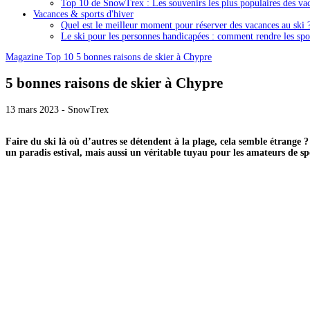
Top 10 de SnowTrex : Les souvenirs les plus populaires des vac
Vacances & sports d'hiver
Quel est le meilleur moment pour réserver des vacances au ski 
Le ski pour les personnes handicapées : comment rendre les spor
Magazine
Top 10
5 bonnes raisons de skier à Chypre
5 bonnes raisons de skier à Chypre
13 mars 2023 - SnowTrex
Faire du ski là où d’autres se détendent à la plage, cela semble étrange ? 
un paradis estival, mais aussi un véritable tuyau pour les amateurs de spo