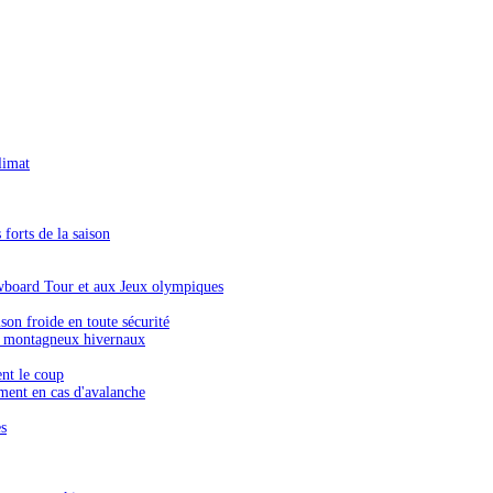
limat
forts de la saison
wboard Tour et aux Jeux olympiques
on froide en toute sécurité
s montagneux hivernaux
ent le coup
ment en cas d'avalanche
es