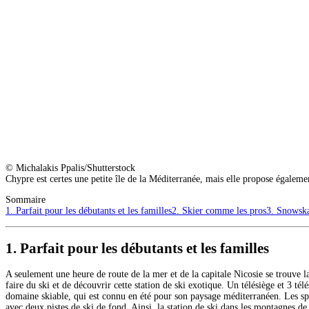
© Michalakis Ppalis/Shutterstock
Chypre est certes une petite île de la Méditerranée, mais elle propose égalemen
Sommaire
1. Parfait pour les débutants et les familles
2. Skier comme les pros
3. Snowska
1. Parfait pour les débutants et les familles
A seulement une heure de route de la mer et de la capitale Nicosie se trouve l
faire du ski et de découvrir cette station de ski exotique. Un télésiège et 3 tél
domaine skiable, qui est connu en été pour son paysage méditerranéen. Les sp
avec deux pistes de ski de fond. Ainsi, la station de ski dans les montagnes de