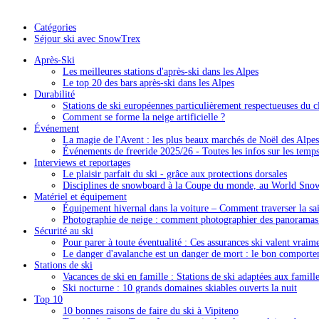
Catégories
Séjour ski avec SnowTrex
Après-Ski
Les meilleures stations d'après-ski dans les Alpes
Le top 20 des bars après-ski dans les Alpes
Durabilité
Stations de ski européennes particulièrement respectueuses du c
Comment se forme la neige artificielle ?
Événement
La magie de l'Avent : les plus beaux marchés de Noël des Alpes
Événements de freeride 2025/26 - Toutes les infos sur les temps 
Interviews et reportages
Le plaisir parfait du ski - grâce aux protections dorsales
Disciplines de snowboard à la Coupe du monde, au World Sno
Matériel et équipement
Équipement hivernal dans la voiture – Comment traverser la sais
Photographie de neige : comment photographier des panorama
Sécurité au ski
Pour parer à toute éventualité : Ces assurances ski valent vraim
Le danger d'avalanche est un danger de mort : le bon comporte
Stations de ski
Vacances de ski en famille : Stations de ski adaptées aux famill
Ski nocturne : 10 grands domaines skiables ouverts la nuit
Top 10
10 bonnes raisons de faire du ski à Vipiteno