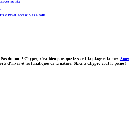
ances au ski
?
ts d'hiver accessibles à tous
Pas du tout ! Chypre, c’est bien plus que le soleil, la plage et la mer.
Snow
rts d’hiver et les fanatiques de la nature. Skier à Chypre vaut la peine !