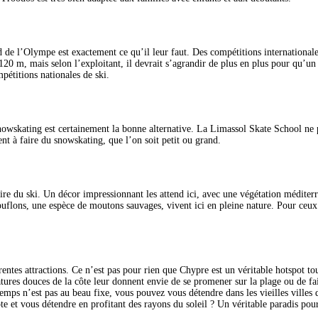
 de l’Olympe est exactement ce qu’il leur faut. Des compétitions internationales
 m, mais selon l’exploitant, il devrait s’agrandir de plus en plus pour qu’un j
pétitions nationales de ski.
nowskating est certainement la bonne alternative. La Limassol Skate School ne 
t à faire du snowskating, que l’on soit petit ou grand.
aire du ski. Un décor impressionnant les attend ici, avec une végétation méditerr
 mouflons, une espèce de moutons sauvages, vivent ici en pleine nature. Pour ceux
ntes attractions. Ce n’est pas pour rien que Chypre est un véritable hotspot tour
atures douces de la côte leur donnent envie de se promener sur la plage ou de fa
temps n’est pas au beau fixe, vous pouvez vous détendre dans les vieilles villes
ôte et vous détendre en profitant des rayons du soleil ? Un véritable paradis pour