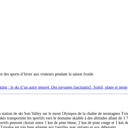
t des sports d’hiver aux visiteurs pendant la saison froide.
ting : le ski d’un autre genre
4. Des paysages fascinants
5. Soleil, plage et neige
a station de ski Sun Valley sur le mont Olympos de la chaîne de montagnes Tróod
éskis transportent les sportifs vers le domaine skiable à des altitudes allant de 
ortifs peuvent choisir entre 1 km de piste bleue, 2 km de piste rouge et 1 km 
 Tróodos est très bien adaptée aux familles avec enfants et aux débutants.