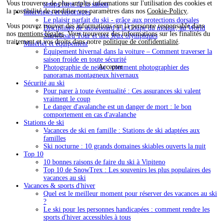
Vous trouverez de plus amples informations sur l'utilisation des cookies et
temps forts de la saison
la possibilité de modifier vos paramètres dans nos
Cookie-Policy
.
Interviews et reportages
Le plaisir parfait du ski - grâce aux protections dorsales
Vous pouvez trouver des informations sur la personne responsable dans
Disciplines de snowboard à la Coupe du monde, au World
nos
mentions légales
. Vous trouverez des informations sur les finalités du
Snowboard Tour et aux Jeux olympiques
traitement et vos droits dans notre
politique de confidentialité
.
Matériel et équipement
Équipement hivernal dans la voiture – Comment traverser la
saison froide en toute sécurité
Accepter
Photographie de neige : comment photographier des
panoramas montagneux hivernaux
Sécurité au ski
Pour parer à toute éventualité : Ces assurances ski valent
vraiment le coup
Le danger d'avalanche est un danger de mort : le bon
comportement en cas d'avalanche
Stations de ski
Vacances de ski en famille : Stations de ski adaptées aux
familles
Ski nocturne : 10 grands domaines skiables ouverts la nuit
Top 10
10 bonnes raisons de faire du ski à Vipiteno
Top 10 de SnowTrex : Les souvenirs les plus populaires des
vacances au ski
Vacances & sports d'hiver
Quel est le meilleur moment pour réserver des vacances au ski
?
Le ski pour les personnes handicapées : comment rendre les
sports d'hiver accessibles à tous