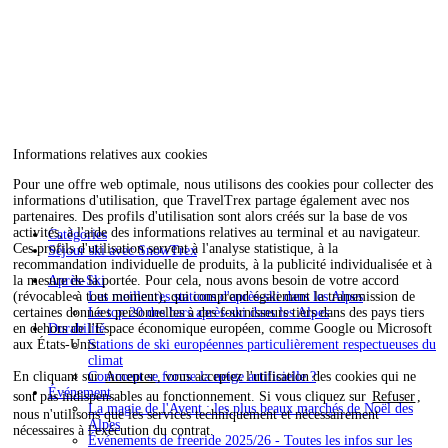
Informations relatives aux cookies
Pour une offre web optimale, nous utilisons des cookies pour collecter des
informations d'utilisation, que TravelTrex partage également avec nos
partenaires. Des profils d'utilisation sont alors créés sur la base de vos
activités, à l'aide des informations relatives au terminal et au navigateur.
Catégories
Ces profils d'utilisation servent à l'analyse statistique, à la
Séjour ski avec SnowTrex
recommandation individuelle de produits, à la publicité individualisée et à
la mesure de la portée. Pour cela, nous avons besoin de votre accord
Après-Ski
(révocable à tout moment), qui comprend également la transmission de
Les meilleures stations d'après-ski dans les Alpes
certaines données personnelles à des fournisseurs tiers dans des pays tiers
Le top 20 des bars après-ski dans les Alpes
en dehors de l'Espace économique européen, comme Google ou Microsoft
Durabilité
aux États-Unis.
Stations de ski européennes particulièrement respectueuses du
climat
En cliquant sur
Accepter
, vous acceptez l'utilisation des cookies qui ne
Comment se forme la neige artificielle ?
Événement
sont pas indispensables au fonctionnement. Si vous cliquez sur
Refuser
,
La magie de l'Avent : les plus beaux marchés de Noël des
nous n'utilisons que les services techniquement et nécessairement
Alpes
nécessaires à l'exécution du contrat.
Événements de freeride 2025/26 - Toutes les infos sur les