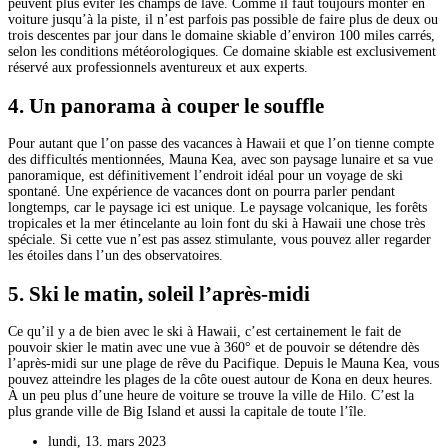
peuvent plus éviter les champs de lave. Comme il faut toujours monter en
voiture jusqu’à la piste, il n’est parfois pas possible de faire plus de deux ou
trois descentes par jour dans le domaine skiable d’environ 100 miles carrés,
selon les conditions météorologiques. Ce domaine skiable est exclusivement
réservé aux professionnels aventureux et aux experts.
4. Un panorama à couper le souffle
Pour autant que l’on passe des vacances à Hawaii et que l’on tienne compte
des difficultés mentionnées, Mauna Kea, avec son paysage lunaire et sa vue
panoramique, est définitivement l’endroit idéal pour un voyage de ski
spontané. Une expérience de vacances dont on pourra parler pendant
longtemps, car le paysage ici est unique. Le paysage volcanique, les forêts
tropicales et la mer étincelante au loin font du ski à Hawaii une chose très
spéciale. Si cette vue n’est pas assez stimulante, vous pouvez aller regarder
les étoiles dans l’un des observatoires.
5. Ski le matin, soleil l’après-midi
Ce qu’il y a de bien avec le ski à Hawaii, c’est certainement le fait de
pouvoir skier le matin avec une vue à 360° et de pouvoir se détendre dès
l’après-midi sur une plage de rêve du Pacifique. Depuis le Mauna Kea, vous
pouvez atteindre les plages de la côte ouest autour de Kona en deux heures.
À un peu plus d’une heure de voiture se trouve la ville de Hilo. C’est la
plus grande ville de Big Island et aussi la capitale de toute l’île.
lundi, 13. mars 2023