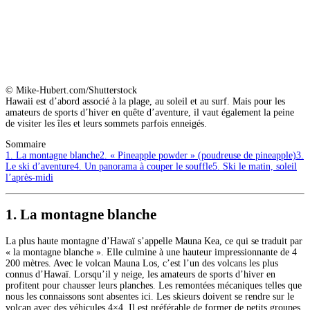
© Mike-Hubert.com/Shutterstock
Hawaii est d’abord associé à la plage, au soleil et au surf. Mais pour les
amateurs de sports d’hiver en quête d’aventure, il vaut également la peine
de visiter les îles et leurs sommets parfois enneigés.
Sommaire
1. La montagne blanche
2. « Pineapple powder » (poudreuse de pineapple)
3.
Le ski d’aventure
4. Un panorama à couper le souffle
5. Ski le matin, soleil
l’après-midi
1. La montagne blanche
La plus haute montagne d’Hawaï s’appelle Mauna Kea, ce qui se traduit par
« la montagne blanche ». Elle culmine à une hauteur impressionnante de 4
200 mètres. Avec le volcan Mauna Los, c’est l’un des volcans les plus
connus d’Hawaï. Lorsqu’il y neige, les amateurs de sports d’hiver en
profitent pour chausser leurs planches. Les remontées mécaniques telles que
nous les connaissons sont absentes ici. Les skieurs doivent se rendre sur le
volcan avec des véhicules 4×4. Il est préférable de former de petits groupes