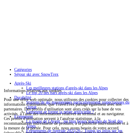
Catégories
Séjour ski avec SnowTrex
Après-Ski
Les meilleures stations d'après-ski dans les Alpes
Informations relatives aux cookies
Le top 20 des bars après-ski dans les Alpes
Durabilité
Pour une offre web optimale, nous utilisons des cookies pour collecter des
Stations de ski européennes particulièrement respectueuses du
informations d'utilisation, que TravelTrex partage également avec nos
climat
partenaires. Des profils d'utilisation sont alors créés sur la base de vos
Comment se forme la neige artificielle ?
activités, à l'aide des informations relatives au terminal et au navigateur.
Événement
Ces profils d'utilisation servent à l'analyse statistique, à la
La magie de l'Avent : les plus beaux marchés de Noël des
recommandation individuelle de produits, à la publicité individualisée et à
Alpes
la mesure de la portée. Pour cela, nous avons besoin de votre accord
Événements de freeride 2025/26 - Toutes les infos sur les
(révocable à tout moment), qui comprend également la transmission de