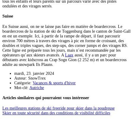
tous les enfants et leurs parents sur un parcours varié avec des pistes
ondulées et des virages serrés.
Suisse
En Suisse aussi, on ne se laisse pas faire en matière de boardercross. Le
boardercross de la station de ski de Toggenburg dans le canton de Saint-Gall
en est un exemple. Ici, à partir de la rampe de départ, il faut parcourir
environ 700 mètres à travers des virages à pic en forme de croissant, des
doubles et triples vagues, des step-ups, des corner jumps et des virages RS.
Cette ligne est préparée tous les jours, mais n’est recommandée par les
opérateurs qu’aux skieurs avancés. A
Laax
aussi, il y a un parc pour
débutants avec kidscross au Crap Sogn Gion (2 252 m) et un boardercross
adulte au snowpark Ils Plauns.
mardi, 23. janvier 2024
Auteur: SnowTrex
Catégorie:
Vacances & sports d'hiver
Mot-clé:
Autriche
Articles similaires qui pourraient vous intéresser
Les meilleures stations de ski freeride pour skier dans la poudreuse
Skier en toute sécurité dans des conditions de visibilité difficiles