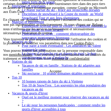
temps forts de la saison
certaines données personnelles à des fournisseurs tiers dans des pays tiers
Interviews et reportages
en dehors de l'Espace économique européen, comme Google ou Microsoft
Le plaisir parfait du ski - grâce aux protections dorsales
aux États-Unis.
Disciplines de snowboard à la Coupe du monde, au World
Snowboard Tour et aux Jeux olympiques
En cliquant sur
Accepter
, vous acceptez l'utilisation des cookies qui ne
Matériel et équipement
sont pas indispensables au fonctionnement. Si vous cliquez sur
Refuser
,
Équipement hivernal dans la voiture – Comment traverser la
nous n'utilisons que les services techniquement et nécessairement
saison froide en toute sécurité
nécessaires à l'exécution du contrat.
Photographie de neige : comment photographier des
panoramas montagneux hivernaux
Vous trouverez de plus amples informations sur l'utilisation des cookies et
Sécurité au ski
la possibilité de modifier vos paramètres dans nos
Cookie-Policy
.
Pour parer à toute éventualité : Ces assurances ski valent
vraiment le coup
Vous pouvez trouver des informations sur la personne responsable dans
Le danger d'avalanche est un danger de mort : le bon
nos
mentions légales
. Vous trouverez des informations sur les finalités du
comportement en cas d'avalanche
traitement et vos droits dans notre
politique de confidentialité
.
Stations de ski
Vacances de ski en famille : Stations de ski adaptées aux
familles
Accepter
Ski nocturne : 10 grands domaines skiables ouverts la nuit
Top 10
10 bonnes raisons de faire du ski à Vipiteno
Top 10 de SnowTrex : Les souvenirs les plus populaires des
vacances au ski
Vacances & sports d'hiver
Quel est le meilleur moment pour réserver des vacances au ski
?
Le ski pour les personnes handicapées : comment rendre les
sports d'hiver accessibles à tous