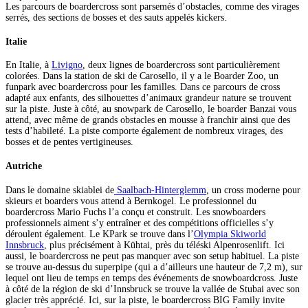
Les parcours de boardercross sont parsemés d’obstacles, comme des virages
serrés, des sections de bosses et des sauts appelés kickers.
Italie
En Italie, à
Livigno
, deux lignes de boardercross sont particulièrement
colorées. Dans la station de ski de Carosello, il y a le Boarder Zoo, un
funpark avec boardercross pour les familles. Dans ce parcours de cross
adapté aux enfants, des silhouettes d’animaux grandeur nature se trouvent
sur la piste. Juste à côté, au snowpark de Carosello, le boarder Banzai vous
attend, avec même de grands obstacles en mousse à franchir ainsi que des
tests d’habileté. La piste comporte également de nombreux virages, des
bosses et de pentes vertigineuses.
Autriche
Dans le domaine skiablei de
Saalbach-Hinterglemm
, un cross moderne pour
skieurs et boarders vous attend à Bernkogel. Le professionnel du
boardercross Mario Fuchs l’a conçu et construit. Les snowboarders
professionnels aiment s’y entraîner et des compétitions officielles s’y
déroulent également. Le KPark se trouve dans l’
Olympia Skiworld
Innsbruck
, plus précisément à Kühtai, près du téléski Alpenrosenlift. Ici
aussi, le boardercross ne peut pas manquer avec son setup habituel. La piste
se trouve au-dessus du superpipe (qui a d’ailleurs une hauteur de 7,2 m), sur
lequel ont lieu de temps en temps des événements de snowboardcross. Juste
à côté de la région de ski d’Innsbruck se trouve la vallée de Stubai avec son
glacier très apprécié. Ici, sur la piste, le boardercross BIG Family invite