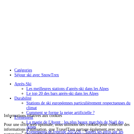
Catégories
Séjour ski avec SnowTrex
Après-Ski
Les meilleures stations d'après-ski dans les Alpes
Le top 20 des bars après-ski dans les Alpes
Durabilité
Stations de ski européennes particulièrement respectueuses du
climat
Comment se forme la neige artificielle ?
Informations relatives aux cookies
Événement
La magie de l'Avent : les plus beaux marchés de Noël des
Pour une offre web optimale, nous utilisons des cookies pour collecter des
Alpes
informations d'utilisation, que TravelTrex partage également avec nos
Événements de freeride 2025/26 - Toutes les infos sur les