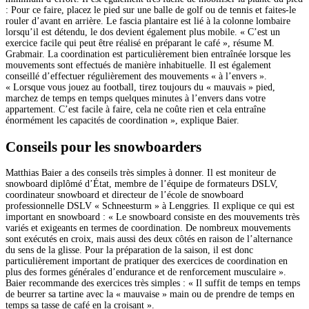
: Pour ce faire, placez le pied sur une balle de golf ou de tennis et faites-le
rouler d’avant en arrière. Le fascia plantaire est lié à la colonne lombaire
lorsqu’il est détendu, le dos devient également plus mobile. « C’est un
exercice facile qui peut être réalisé en préparant le café », résume M.
Grabmair. La coordination est particulièrement bien entraînée lorsque les
mouvements sont effectués de manière inhabituelle. Il est également
conseillé d’effectuer régulièrement des mouvements « à l’envers ».
« Lorsque vous jouez au football, tirez toujours du « mauvais » pied,
marchez de temps en temps quelques minutes à l’envers dans votre
appartement. C’est facile à faire, cela ne coûte rien et cela entraîne
énormément les capacités de coordination », explique Baier.
Conseils pour les snowboarders
Matthias Baier a des conseils très simples à donner. Il est moniteur de
snowboard diplômé d’État, membre de l’équipe de formateurs DSLV,
coordinateur snowboard et directeur de l’école de snowboard
professionnelle DSLV « Schneesturm » à Lenggries. Il explique ce qui est
important en snowboard : « Le snowboard consiste en des mouvements très
variés et exigeants en termes de coordination. De nombreux mouvements
sont exécutés en croix, mais aussi des deux côtés en raison de l’alternance
du sens de la glisse. Pour la préparation de la saison, il est donc
particulièrement important de pratiquer des exercices de coordination en
plus des formes générales d’endurance et de renforcement musculaire ».
Baier recommande des exercices très simples : « Il suffit de temps en temps
de beurrer sa tartine avec la « mauvaise » main ou de prendre de temps en
temps sa tasse de café en la croisant ».