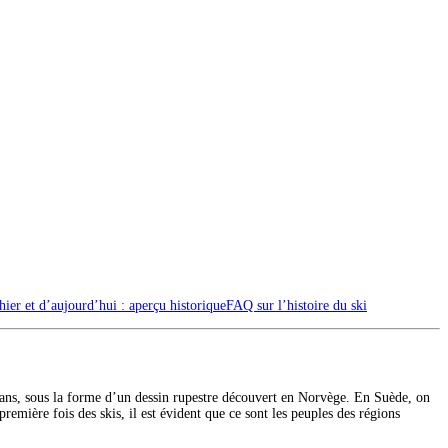
hier et d’aujourd’hui : aperçu historique
FAQ sur l’histoire du ski
 ans, sous la forme d’un dessin rupestre découvert en Norvège. En Suède, on
emière fois des skis, il est évident que ce sont les peuples des régions