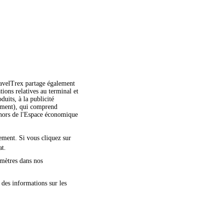
TravelTrex partage également
ations relatives au terminal et
duits, à la publicité
moment), qui comprend
dehors de l'Espace économique
nement. Si vous cliquez sur
at.
amètres dans nos
 des informations sur les