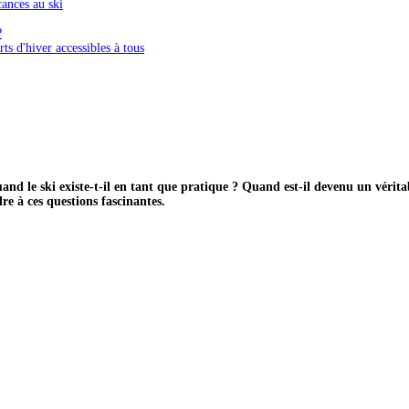
ances au ski
?
ts d'hiver accessibles à tous
nd le ski existe-t-il en tant que pratique ? Quand est-il devenu un véritabl
re à ces questions fascinantes.