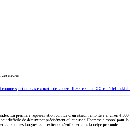
 des siècles
i comme sport de masse à partir des années 1950
Le ski au XXIe siècle
Le ski d’
gendes. La première représentation connue d’un skieur remonte à environ 4 500
soit difficile de déterminer précisément où et quand l’homme a monté pour la pr
sser de planches longues pour éviter de s’enfoncer dans la neige profonde.