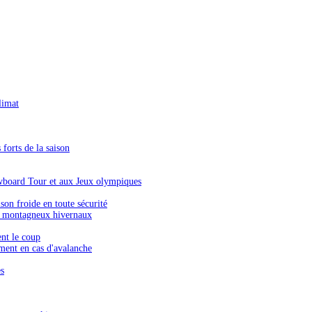
limat
forts de la saison
wboard Tour et aux Jeux olympiques
on froide en toute sécurité
s montagneux hivernaux
ent le coup
ment en cas d'avalanche
es