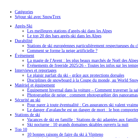
Catégories
Séjour ski avec SnowTrex
Après-Ski
Les meilleures stations d'après-ski dans les Alpes
Le top 20 des bars après-ski dans les Alpes
Durabilité
Stations de ski européennes particulièrement respectueuses du c
Comment se forme la neige artificielle ?
Événement
La magie de l'Avent : les plus beaux marchés de Noël des Alpes
Événements de freeride 2025/26 - Toutes les infos sur les temps 
Interviews et reportages
Le plaisir parfait du ski - grâce aux protections dorsales
Disciplines de snowboard à la Coupe du monde, au World Sno
Matériel et équipement
Équipement hivernal dans la voiture – Comment traverser la sais
Photographie de neige : comment photographier des panorama
Sécurité au ski
Pour parer à toute éventualité : Ces assurances ski valent vraim
Le danger d'avalanche est un danger de mort : le bon comporte
Stations de ski
Vacances de ski en famille : Stations de ski adaptées aux famill
Ski nocturne : 10 grands domaines skiables ouverts la nuit
Top 10
10 bonnes raisons de faire du ski à Vipiteno