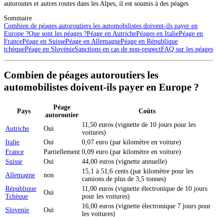
autoroutes et autres routes dans les Alpes, il est soumis à des péages
Sommaire
Combien de péages autoroutiers les automobilistes doivent-ils payer en
Europe ?
Que sont les péages ?
Péage en Autriche
Péages en Italie
Péage en
France
Péage en Suisse
Péage en Allemagne
Péage en République
tchèque
Péage en Slovénie
Sanctions en cas de non-respect
FAQ sur les péages
Combien de péages autoroutiers les
automobilistes doivent-ils payer en Europe ?
Péage
Pays
Coûts
autoroutier
11,50 euros (vignette de 10 jours pour les
Autriche
Oui
voitures)
Italie
Oui
0,07 euro (par kilomètre en voiture)
France
Partiellement
0,09 euro (par kilomètre en voiture)
Suisse
Oui
44,00 euros (vignette annuelle)
15,1 à 51,6 cents (par kilomètre pour les
Allemagne
non
camions de plus de 3,5 tonnes)
République
11,00 euros (vignette électronique de 10 jours
Oui
Tchèque
pour les voitures)
16,00 euros (vignette électronique 7 jours pour
Slovenie
Oui
les voitures)