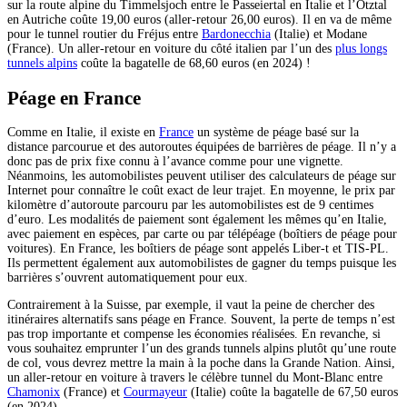
sur la route alpine du Timmelsjoch entre le Passeiertal en Italie et l’Ötztal
en Autriche coûte 19,00 euros (aller-retour 26,00 euros). Il en va de même
pour le tunnel routier du Fréjus entre
Bardonecchia
(Italie) et Modane
(France). Un aller-retour en voiture du côté italien par l’un des
plus longs
tunnels alpins
coûte la bagatelle de 68,60 euros (en 2024) !
Péage en France
Comme en Italie, il existe en
France
un système de péage basé sur la
distance parcourue et des autoroutes équipées de barrières de péage. Il n’y a
donc pas de prix fixe connu à l’avance comme pour une vignette.
Néanmoins, les automobilistes peuvent utiliser des calculateurs de péage sur
Internet pour connaître le coût exact de leur trajet. En moyenne, le prix par
kilomètre d’autoroute parcouru par les automobilistes est de 9 centimes
d’euro. Les modalités de paiement sont également les mêmes qu’en Italie,
avec paiement en espèces, par carte ou par télépéage (boîtiers de péage pour
voitures). En France, les boîtiers de péage sont appelés Liber-t et TIS-PL.
Ils permettent également aux automobilistes de gagner du temps puisque les
barrières s’ouvrent automatiquement pour eux.
Contrairement à la Suisse, par exemple, il vaut la peine de chercher des
itinéraires alternatifs sans péage en France. Souvent, la perte de temps n’est
pas trop importante et compense les économies réalisées. En revanche, si
vous souhaitez emprunter l’un des grands tunnels alpins plutôt qu’une route
de col, vous devrez mettre la main à la poche dans la Grande Nation. Ainsi,
un aller-retour en voiture à travers le célèbre tunnel du Mont-Blanc entre
Chamonix
(France) et
Courmayeur
(Italie) coûte la bagatelle de 67,50 euros
(en 2024).