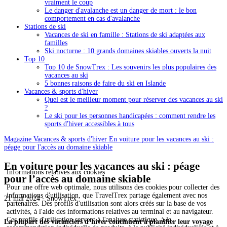
vraiment le coup
Le danger d'avalanche est un danger de mort : le bon
comportement en cas d'avalanche
Stations de ski
Vacances de ski en famille : Stations de ski adaptées aux
familles
Ski nocturne : 10 grands domaines skiables ouverts la nuit
Top 10
Top 10 de SnowTrex : Les souvenirs les plus populaires des
vacances au ski
5 bonnes raisons de faire du ski en Islande
Vacances & sports d'hiver
Quel est le meilleur moment pour réserver des vacances au ski
?
Le ski pour les personnes handicapées : comment rendre les
sports d'hiver accessibles à tous
Magazine
Vacances & sports d'hiver
En voiture pour les vacances au ski :
péage pour l'accès au domaine skiable
En voiture pour les vacances au ski : péage
Informations relatives aux cookies
pour l’accès au domaine skiable
Pour une offre web optimale, nous utilisons des cookies pour collecter des
informations d'utilisation, que TravelTrex partage également avec nos
21 mai 2024 - SnowTrex
partenaires. Des profils d'utilisation sont alors créés sur la base de vos
activités, à l'aide des informations relatives au terminal et au navigateur.
Ces profils d'utilisation servent à l'analyse statistique, à la
La plupart des vacanciers d’hiver continuent à planifier leur voyage