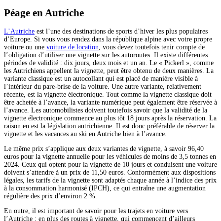
Péage en Autriche
L’Autriche
est l’une des destinations de sports d’hiver les plus populaires
d’Europe. Si vous vous rendez dans la république alpine avec votre propre
voiture ou une
voiture de location
, vous devez toutefois tenir compte de
l’obligation d’utiliser une vignette sur les autoroutes. Il existe différentes
périodes de validité : dix jours, deux mois et un an. Le « Pickerl », comme
les Autrichiens appellent la vignette, peut être obtenu de deux manières. La
variante classique est un autocollant qui est placé de manière visible à
l’intérieur du pare-brise de la voiture. Une autre variante, relativement
récente, est la vignette électronique. Tout comme la vignette classique doit
être achetée à l’avance, la variante numérique peut également être réservée à
l’avance. Les automobilistes doivent toutefois savoir que la validité de la
vignette électronique commence au plus tôt 18 jours après la réservation. La
raison en est la législation autrichienne.
Il est donc préférable
de réserver
la
vignette et les
vacances au ski en Autriche bien à l’avance
.
Le même prix s’applique aux deux variantes de vignette, à savoir 96,40
euros pour la vignette annuelle pour les véhicules de moins de 3,5 tonnes en
2024. Ceux qui optent pour la vignette de 10 jours et conduisent une voiture
doivent s’attendre à un prix de 11,50 euros. Conformément aux dispositions
légales, les tarifs de la vignette sont adaptés chaque année à l’indice des prix
à la consommation harmonisé (IPCH), ce qui entraîne une augmentation
régulière des prix d’environ 2 %.
En outre, il est important de savoir pour les trajets en voiture vers
l’Autriche : en plus des routes à vignette, qui commencent d’ailleurs