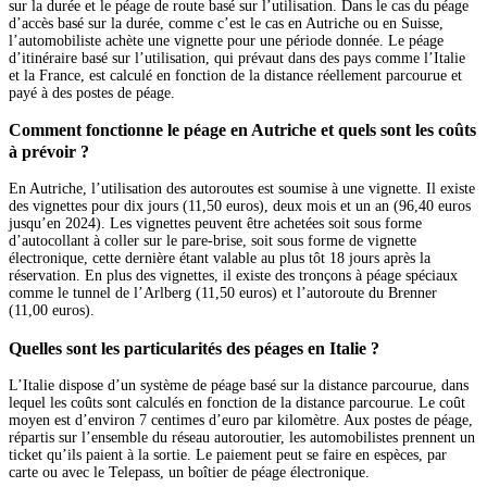
sur la durée et le péage de route basé sur l’utilisation. Dans le cas du péage
d’accès basé sur la durée, comme c’est le cas en Autriche ou en Suisse,
l’automobiliste achète une vignette pour une période donnée. Le péage
d’itinéraire basé sur l’utilisation, qui prévaut dans des pays comme l’Italie
et la France, est calculé en fonction de la distance réellement parcourue et
payé à des postes de péage.
Comment fonctionne le péage en Autriche et quels sont les coûts
à prévoir ?
En Autriche, l’utilisation des autoroutes est soumise à une vignette. Il existe
des vignettes pour dix jours (11,50 euros), deux mois et un an (96,40 euros
jusqu’en 2024). Les vignettes peuvent être achetées soit sous forme
d’autocollant à coller sur le pare-brise, soit sous forme de vignette
électronique, cette dernière étant valable au plus tôt 18 jours après la
réservation. En plus des vignettes, il existe des tronçons à péage spéciaux
comme le tunnel de l’Arlberg (11,50 euros) et l’autoroute du Brenner
(11,00 euros).
Quelles sont les particularités des péages en Italie ?
L’Italie dispose d’un système de péage basé sur la distance parcourue, dans
lequel les coûts sont calculés en fonction de la distance parcourue. Le coût
moyen est d’environ 7 centimes d’euro par kilomètre. Aux postes de péage,
répartis sur l’ensemble du réseau autoroutier, les automobilistes prennent un
ticket qu’ils paient à la sortie. Le paiement peut se faire en espèces, par
carte ou avec le Telepass, un boîtier de péage électronique.