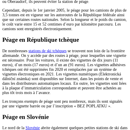
ou Oberaudorf, ils peuvent éviter la station de péage.
Cependant, depuis le 1er janvier 2005, le péage pour les camions de plus de
3,5 tonnes est en vigueur sur les autoroutes de la République fédérale ainsi
que sur certaines routes nationales. Selon la longueur et le poids du camion,
le coût varie entre 15 et 52 centimes d’euro par kilomètre parcouru. Les
camions sont enregistrés électroniquement.
Péage en République tchèque
De nombreuses
stations de ski tchèques
se trouvent non loin de la frontière
allemande. On y accède par des routes à péage, pour lesquelles une vignette
est nécessaire. Pour les voitures, il existe des vignettes de dix jours (11
euros), d’un mois (17 euros) et d’un an (91 euros). Les vignettes adhésives
tchèques ont été supprimées fin 2020 et remplacées par un système de
vignettes électroniques en 2021. Les vignettes numériques (Elektronická
dálniční známka) sont disponibles sur Internet, dans les points de vente et
dans les distributeurs automatiques locaux. En outre, les vignettes sont liées
à la plaque d’immatriculation correspondante et peuvent être achetées au
plus tôt trois mois à l’avance.
Les tronçons exempts de péage sont peu nombreux, mais ils sont signalés
par une vignette barrée ou par l’inscription « BEZ POPLATKU ».
Péage en Slovénie
Le nord de la
Slovénie
abrite également quelques petites stations de ski dans