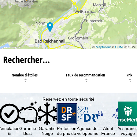
©
Maptoolkit
©
OSM
, © OSM
Rechercher…
Nombre d'étoiles
Taux de recommandation
Prix
Réservez en toute sécurité
Annulation
Garantie-
Garantie
Protection
Agence de
Atout
Assuranc
&
Best-
Neige
du prix du
développement
France
voyage