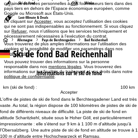
Ski de fond
Météo
certaines données personnelles à des fournisseurs tiers dans des
pays tiers en dehors de l'Espace économique européen, comme
Google ou Microsoft aux États-Unis.
Last-Minute & Deals
En cliquant sur
Accepter
, vous acceptez l'utilisation des cookies
qui ne sont pas indispensables au fonctionnement. Si vous cliquez
sur
Refuser
, nous n'utilisons que les services techniquement et
nécessairement nécessaires à l'exécution du contrat.
P
Allemagne
Pays de Berchtesgaden
Bad Reichenhall
Vous trouverez de plus amples informations sur l'utilisation des
cookies et la possibilité de modifier vos paramètres dans nos
Ski de fond Bad Reichenhall
a
Cookie-Policy
.
Vous pouvez trouver des informations sur la personne
g
responsable dans nos
mentions légales
. Vous trouverez des
informations sur les finalités du traitement et vos droits dans notre
Informations sur le ski de fond
politique de confidentialité
.
e
km (ski de fond) :
100 km
d
Accepter
L'offre de pistes de ski de fond dans le Berchtesgadener Land est très
'
vaste. Au total, la région dispose de 100 kilomètres de pistes de ski de
fond de différents niveaux de difficulté. La piste de ski de fond en
a
altitude Scharitzkehl, située sous le Hoher Göll, est particulièrement
impressionnante : elle s'étend sur 9 km à 1 100 m d'altitude jusqu'à
c
l'Obersalzberg. Une autre piste de ski de fond en altitude se trouve à 1
100 m d'altitude entre Hochschwarzeck et Ramsau.