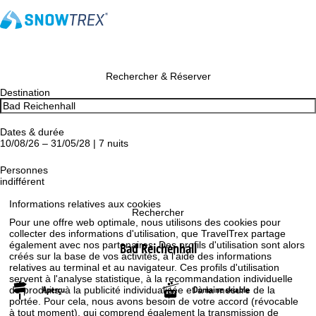
Rechercher & Réserver
Destination
Dates & durée
10/08/26 – 31/05/28 | 7 nuits
Personnes
indifférent
Informations relatives aux cookies
Rechercher
Pour une offre web optimale, nous utilisons des cookies pour
collecter des informations d'utilisation, que TravelTrex partage
également avec nos partenaires. Des profils d'utilisation sont alors
Bad Reichenhall
créés sur la base de vos activités, à l'aide des informations
relatives au terminal et au navigateur. Ces profils d'utilisation
servent à l'analyse statistique, à la recommandation individuelle
Aperçu
Domaine skiable
de produits, à la publicité individualisée et à la mesure de la
portée. Pour cela, nous avons besoin de votre accord (révocable
à tout moment), qui comprend également la transmission de