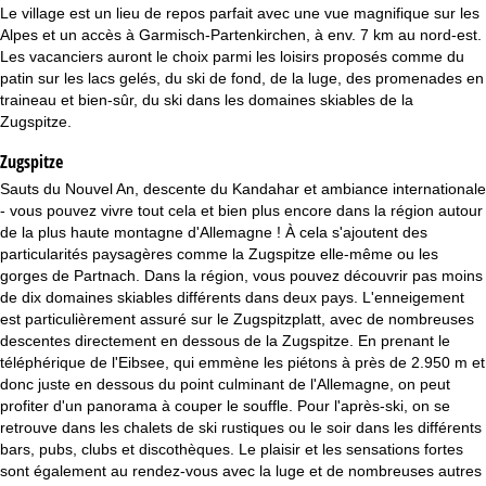
c
Le village est un lieu de repos parfait avec une vue magnifique sur les
Alpes et un accès à Garmisch-Partenkirchen, à env. 7 km au nord-est.
u
Les vacanciers auront le choix parmi les loisirs proposés comme du
patin sur les lacs gelés, du ski de fond, de la luge, des promenades en
e
traineau et bien-sûr, du ski dans les domaines skiables de la
Zugspitze.
i
Zugspitze
l
Sauts du Nouvel An, descente du Kandahar et ambiance internationale
- vous pouvez vivre tout cela et bien plus encore dans la région autour
de la plus haute montagne d'Allemagne ! À cela s'ajoutent des
particularités paysagères comme la Zugspitze elle-même ou les
gorges de Partnach. Dans la région, vous pouvez découvrir pas moins
de dix domaines skiables différents dans deux pays. L'enneigement
est particulièrement assuré sur le Zugspitzplatt, avec de nombreuses
descentes directement en dessous de la Zugspitze. En prenant le
téléphérique de l'Eibsee, qui emmène les piétons à près de 2.950 m et
donc juste en dessous du point culminant de l'Allemagne, on peut
profiter d'un panorama à couper le souffle. Pour l'après-ski, on se
retrouve dans les chalets de ski rustiques ou le soir dans les différents
bars, pubs, clubs et discothèques. Le plaisir et les sensations fortes
sont également au rendez-vous avec la luge et de nombreuses autres