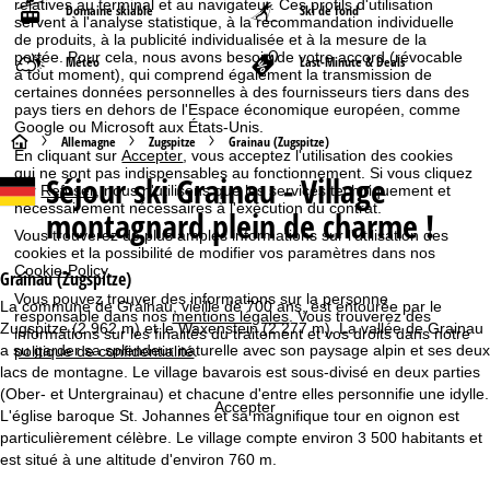
relatives au terminal et au navigateur. Ces profils d'utilisation
Domaine skiable
Ski de fond
servent à l'analyse statistique, à la recommandation individuelle
de produits, à la publicité individualisée et à la mesure de la
portée. Pour cela, nous avons besoin de votre accord (révocable
Météo
Last-Minute & Deals
à tout moment), qui comprend également la transmission de
certaines données personnelles à des fournisseurs tiers dans des
pays tiers en dehors de l'Espace économique européen, comme
Google ou Microsoft aux États-Unis.
P
Allemagne
Zugspitze
Grainau (Zugspitze)
En cliquant sur
Accepter
, vous acceptez l'utilisation des cookies
qui ne sont pas indispensables au fonctionnement. Si vous cliquez
Séjour ski
Grainau - Village
a
sur
Refuser
, nous n'utilisons que les services techniquement et
nécessairement nécessaires à l'exécution du contrat.
montagnard plein de charme !
g
Vous trouverez de plus amples informations sur l'utilisation des
cookies et la possibilité de modifier vos paramètres dans nos
Cookie-Policy
.
e
Grainau (Zugspitze)
Vous pouvez trouver des informations sur la personne
La commune de Grainau, vieille de 700 ans, est entourée par le
responsable dans nos
mentions légales
. Vous trouverez des
d
Zugspitze (2 962 m) et le Waxenstein (2 277 m). La vallée de Grainau
informations sur les finalités du traitement et vos droits dans notre
a su garder sa splendeur naturelle avec son paysage alpin et ses deux
politique de confidentialité
.
'
lacs de montagne. Le village bavarois est sous-divisé en deux parties
(Ober- et Untergrainau) et chacune d'entre elles personnifie une idylle.
Accepter
a
L'église baroque St. Johannes et sa magnifique tour en oignon est
particulièrement célèbre. Le village compte environ 3 500 habitants et
c
est situé à une altitude d'environ 760 m.