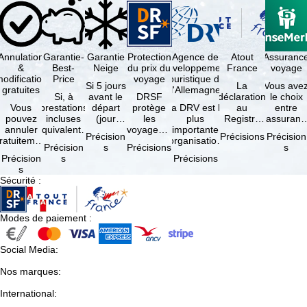
Annulation
Garantie-
Garantie
Protection
Agence de
Atout
Assuranc
&
Best-
Neige
du prix du
développement
France
voyage
odification
Price
voyage
touristique de
Si 5 jours
La
Vous ave
gratuites
l'Allemagne
Si, à
avant le
DRSF
déclaration
le choix
Vous
prestations
départ
protège
La DRV est la
au
entre
pouvez
incluses
(jour
les
plus
Registre
l'assuranc
annuler
équivalentes
d'arrivée),
voyageurs
importante
des
annulatio
Précision
Précisions
Précision
ratuitement
et sous
tous les
qui
organisation
Opérateurs
et
Précision
s
Précisions
s
dans les 5
réserve de
domaines
réservent
des
de
interruptio
Précision
s
Précisions
ours suivant
disponibilités,
skiables
un voyage
professionnels
Voyages et
de séjour
s
la
vous …
inclus …
à forfait
du tourisme
de Séjours
et …
Sécurité
:
éservation,
ou des
(agences …
est
à …
services
obligatoire
de …
…
Modes de paiement
:
Social Media
:
Nos marques
:
International
: