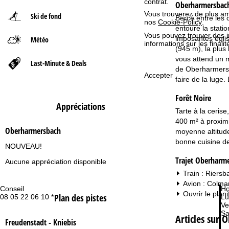
contrat.
Oberharmersbac
Vous trouverez de plus amp
Ski de fond
Bercé entre les c
d
nos
Cookie-Policy
.
entoure la statio
Vous pouvez trouver des 
imposantes église
Météo
'
informations sur les finali
(945 m), la plus
vous attend un m
a
Last-Minute & Deals
de Oberharmersba
Accepter
faire de la luge
c
Forêt Noire
c
Appréciations
Tarte à la ceris
400 m² à proximi
u
Oberharmersbach
moyenne altitude
bonne cuisine de
e
NOUVEAU!
Trajet Oberharm
Aucune appréciation disponible
i
Train : Riersb
Avion : Colmar
l
Conseil
Ho
Ouvrir le plani
Plan des pistes
08 05 22 06 10 *
Lu
Ve
Sa
Articles sur
Freudenstadt - Kniebis