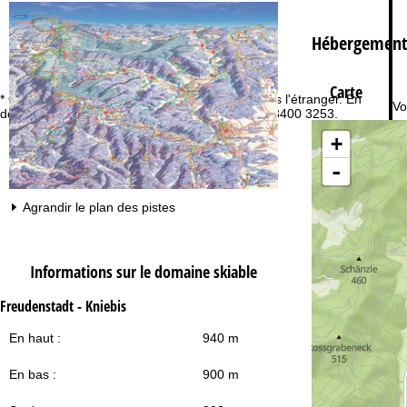
Hébergement
Carte
* Gratuit depuis la France, non accessible depuis l'étranger. En
Vo
dehors de la France, veuillez appeler le +32 (0)3400 3253.
+
-
Agrandir le plan des pistes
Informations sur le domaine skiable
Freudenstadt - Kniebis
En haut :
940 m
En bas :
900 m