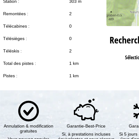
Station :
303 m
Remontées :
2
Télécabines :
0
Recher
Télésièges :
0
Téléskis :
2
Sélecti
Total des pistes :
1 km
Pistes :
1 km
Annulation & modification
Garantie-Best-Price
Gara
gratuites
Si, à prestations incluses
Si 5 jours