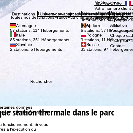
Veuil
My SnowTrex
My SnowTrex
Inscription
Votre numéro client 
informations concer
Les nouveaux sujets de notre magazine
Informations de voyage
À propos de
Destinations
Univers de vacances
Informations
Entreprise
Toutes nos destinations
France
Autriche
Italie
Suisse
Allemagne
And
réservation.
Informations de voyage
À propos de
FAQ
Affiliation
Allemagne
Andorre
Parrainage
57 stations, 114 Hébergements
6 stations, 37 Hébergement
Italie
Pologne
Chèque ca
85 stations, 351 Hébergements
3 stations, 11 Hébergement
Inscription 
Slovénie
Suisse
Contact
2 stations, 5 Hébergements
33 stations, 97 Hébergeme
Rechercher
ion, que TravelTrex
s activités, à l'aide des
istique, à la
. Pour cela, nous avons
certaines données
ue station thermale dans le parc
européen, comme Google ou
au fonctionnement. Si vous
es à l'exécution du