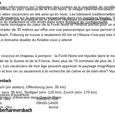
h
les informations sur l'utilisation des cookies et la possibilité de modi
ollines du parc national de la Forêt Noire, le village Oberharmersbach s
n attire vacanciers en été ainsi qu'en hiver. Les bâtissent traditionnell
informations sur la personne responsable dans nos
mentions légales
. 
s ainsi que la pratique de la tradition régionale procurent un charme par
tés du traitement et vos droits dans notre
politique de confidentialité
.
 haute montagne du cœur de la Forêt Noire et l'endroit parfait pour un
irador de 30 mètres qui offre une vue panoramique qui vous permet de
ch, Fribourg se trouve à seulement 60 km et l'Alsace n'est pas très lo
. Le domaine skiable du Kniebis vous y attend.
e, coucous et chapeau à pompon - la Forêt Noire est réputée dans le mo
té de la Suisse et de la France. Avec plus de 70 sommets de plus de 1 0
. Les vacanciers de tout âge peuvent apprécier le paysage magnifique. 
 et bon vin ou seulement à la recherche de calme et de bien-être? Vou
ersbach
ach (en station), Offenbourg (env. 35 km)
 (env. 95 km), Stuttgart (env. 125 km), Zurich (env. 170 km)
raires d'ouverture
ficateur d'itinéraire dans
Google Maps
n.-Jeu. :
09h00-17h00
n. :
09h00-14h00
m.-Dim. :
fermé
 Oberharmersbach