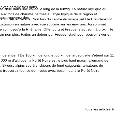
fier vos paramètres dans
e situe dans une vallée le long de la Kinzig. La nature idyllique qui
es aux toits de chaume, fermes au style typique de la région et
Vous trouverez des
ticulier au village. Non loin du centre du village jaillit le Brandenkopf
 excursion en nature avec vue sublime sur les environs. Au sommet
 voir jusqu'à la Rhénanie. Offenburg et Freudenstadt sont à proximité
in non plus. Faites un détour par Freudenstadt pour pouvoir skier et
nde entier ! De 160 km de long et 60 km de largeur, elle s'étend sur 11
00 m d'altitude, la Forêt Noire est le plus haut massif allemand de
Skieurs alpins sportifs, skieurs de fond exigeants, amateurs de
s trouverez tout ce dont vous avez besoin dans la Forêt Noire.
Tous les articles