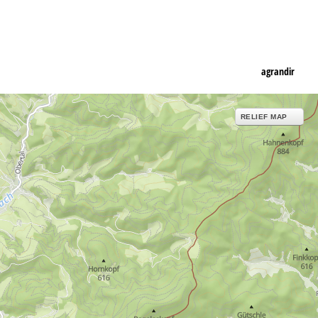
agrandir
RELIEF MAP