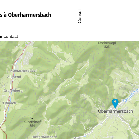
Conseil
s à Oberharmersbach
ir contact