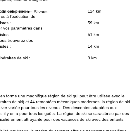
otal des pistes :
124 km
au fonctionnement. Si vous
es à l'exécution du
istes :
59 km
fier vos paramètres dans
istes :
51 km
Vous trouverez des
istes :
14 km
tinéraires de ski :
9 km
en forme une magnifique région de ski qui peut être utilisée avec le
inéraires de ski) et 44 remontées mécaniques modernes, la région de ski
'hiver variée pour tous les niveaux. Des descentes adaptées aux
, il y en a pour tous les goûts. La région de ski se caractérise par des
articulièrement attrayante pour des vacances de ski avec des enfants.
sibilité est bonne, la station du sommet offre un panorama magnifique