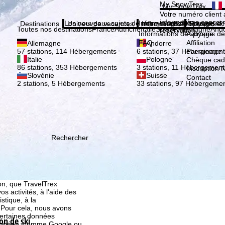
Veuil
My SnowTrex
My SnowTrex
Inscription
Votre numéro client 
informations concer
Les nouveaux sujets de notre magazine
Informations de voyage
À propos de
Destinations
Univers de vacances
Informations
Entreprise
Toutes nos destinations
France
Autriche
Italie
Suisse
Allemagne
And
réservation.
Informations de voyage
À propos de
FAQ
Affiliation
Allemagne
Andorre
Parrainage
57 stations, 114 Hébergements
6 stations, 37 Hébergement
Italie
Pologne
Chèque ca
86 stations, 353 Hébergements
3 stations, 11 Hébergement
Inscription 
Slovénie
Suisse
Contact
2 stations, 5 Hébergements
33 stations, 97 Hébergeme
Rechercher
ion, que TravelTrex
s activités, à l'aide des
istique, à la
. Pour cela, nous avons
certaines données
on de ski
européen, comme Google ou