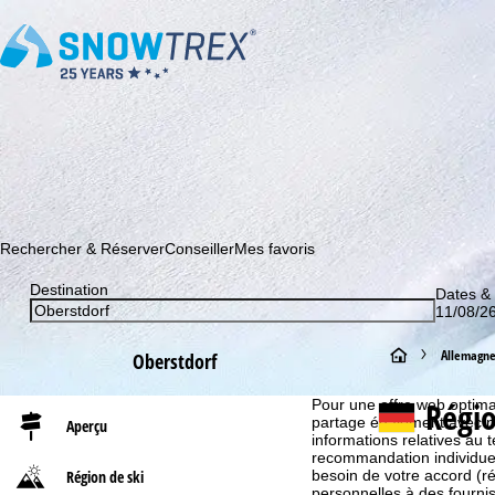
Abonnez-vous à notre newsletter et soyez le premier à dé
Rechercher & Réserver
Conseiller
Mes favoris
Destination
Dates &
11/08/26
P
Allemagn
Oberstdorf
Informations relatives aux
a
Régio
Pour une offre web optimal
partage également avec nos 
Aperçu
informations relatives au te
g
recommandation individuell
besoin de votre accord (r
Région de ski
e
personnelles à des fourn