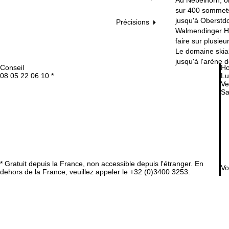
sur 400 sommets 
jusqu'à Oberstdo
Précisions
Walmendinger Hor
faire sur plusie
Le domaine skiab
jusqu'à l'arène 
Conseil
Ho
08 05 22 06 10 *
Lu
Ve
Sa
* Gratuit depuis la France, non accessible depuis l'étranger. En
Vo
dehors de la France, veuillez appeler le +32 (0)3400 3253.