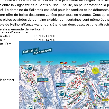
entre la Zugspitze et le Säntis suisse. Ensuite, on peut profiter de la
rf. Le domaine du Söllereck est idéal pour les familles et les débutant
n offre de belles descentes variées pour tous les niveaux. Ceux qui s
urs pistes éclairées du domaine skiable, dont certaines sont même équip
le de Fellhorn/Kanzelwand, qui s'étend sur deux pays, est une attraction
de ski allemande de Fellhorn !
raires d'ouverture
n.-Jeu. :
09h00-17h00
n. :
09h00-14h00
m.-Dim. :
fermé
Conseil
ir contact