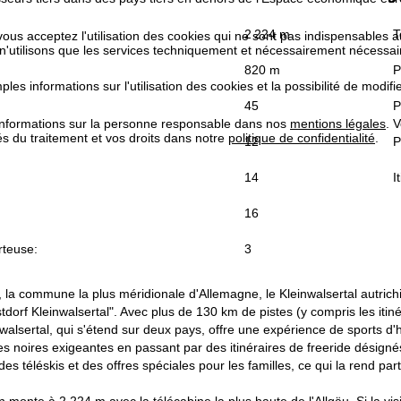
2 224 m
T
 vous acceptez l'utilisation des cookies qui ne sont pas indispensables 
 n'utilisons que les services techniquement et nécessairement nécessair
820 m
P
les informations sur l'utilisation des cookies et la possibilité de modi
45
P
informations sur la personne responsable dans nos
mentions légales
. 
tés du traitement et vos droits dans notre
politique de confidentialité
.
12
P
14
I
16
rteuse:
3
 la commune la plus méridionale d'Allemagne, le Kleinwalsertal autrichi
rstdorf Kleinwalsertal". Avec plus de 130 km de pistes (y compris les it
walsertal, qui s'étend sur deux pays, offre une expérience de sports d
es noires exigeantes en passant par des itinéraires de freeride désignés
 des téléskis et des offres spéciales pour les familles, ce qui la rend p
 monte à 2 224 m avec la télécabine la plus haute de l'Allgäu. Si la vi