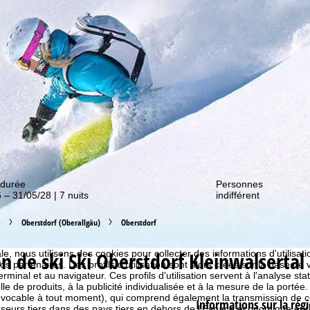
couvrir nos promos !
 durée
Personnes
 – 31/05/28 | 7 nuits
indifférent
e
Oberstdorf (Oberallgäu)
Oberstdorf
 cookies
n de ski Ski Oberstdorf Kleinwalsertal
e, nous utilisons des cookies pour collecter des informations d'utilisat
partenaires. Des profils d'utilisation sont alors créés sur la base de vo
rminal et au navigateur. Ces profils d'utilisation servent à l'analyse stat
e de produits, à la publicité individualisée et à la mesure de la portée
évocable à tout moment), qui comprend également la transmission de 
Informations sur la régi
isseurs tiers dans des pays tiers en dehors de l'Espace économique 