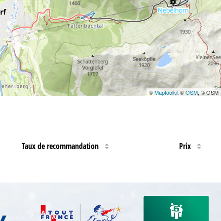
©
Maptoolkit
©
OSM
, © OSM
Taux de recommandation
Prix