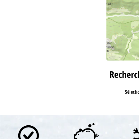
Recher
Sélecti