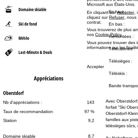
Microsoft aux États-Unis.
Domaine skiable
d
En haut :
En cliquant sur
Accepter
,
cliquez sur
Refuser
, nous
contrat.
Ski de fond
'
En bas :
Vous trouverez de plus amp
nos
Cookie-Policy
.
a
Remontées :
Météo
Vous pouvez trouver des 
informations sur les finali
Télécabines :
c
Last-Minute & Deals
Télésièges :
c
Accepter
Téléskis :
u
Appréciations
Bande transpo
e
Oberstdorf
i
Avec Oberstdorf,
Nb d'appréciations :
143
forfait "Ski Obe
Taux de recommandation:
97 %
l
Oberstdorf-Klein
familles aux pist
Station
9,2
télésièges sûrs,
Domaine skiable
8,7
Au Nebelhorn, on