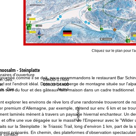
Cliquez sur le plan pour l'a
oosalm - Steinplatte
raires d'ouverture
 journée comme il se doit, nous recommandons le restaurant Bar Schind
n.-Jeu. :
09h00-17h00
erl est l'endroit idéal. Dans cette auberge de montagne située sur l'a
n. :
09h00-14h00
m.-Dim. :
fermé
ais sorti du four et des gâteaux faits maison dans un cadre traditionnel.
nt explorer les environs de rêve lors d'une randonnée trouveront de no
er premium d'Allemagne, par exemple, s'étend sur env. 6 km et se tro
Conseil
ment laminés mènent à travers un paysage hivernal enchanteur. Un d
 et offre une vue dégagée sur le massif de l'Empereur avec le "Wilde
its sur la Steinplatte : le Triassic Trail, long d'environ 1 km, part de 
ment préparés. En chemin, des plateformes d'observation spectaculaires
ir contact