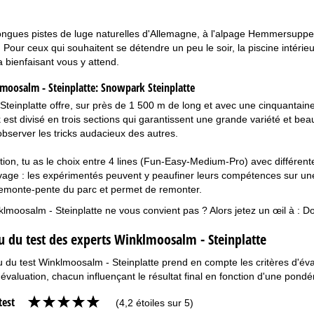
ongues pistes de luge naturelles d'Allemagne, à l'alpage Hemmersuppen
 Pour ceux qui souhaitent se détendre un peu le soir, la piscine intéri
bienfaisant vous y attend.
oosalm - Steinplatte:
Snowpark Steinplatte
teinplatte offre, sur près de 1 500 m de long et avec une cinquantain
k est divisé en trois sections qui garantissent une grande variété et bea
observer les tricks audacieux des autres.
ion, tu as le choix entre 4 lines (Fun-Easy-Medium-Pro) avec différentes
age : les expérimentés peuvent y peaufiner leurs compétences sur une 
emonte-pente du parc et permet de remonter.
moosalm - Steinplatte ne vous convient pas ? Alors jetez un œil à :
Do
 du test des experts Winklmoosalm - Steinplatte
du test Winklmoosalm - Steinplatte prend en compte les critères d'évalua
'évaluation, chacun influençant le résultat final en fonction d'une pondé
test
(4,2 étoiles sur 5)