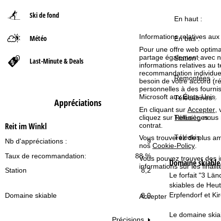
Ski de fond
d
En haut :
Informations relatives aux
Météo
'
En bas :
Pour une offre web optimal
partage également avec nos 
a
Station :
Last-Minute & Deals
informations relatives au te
recommandation individuell
Remontées :
c
besoin de votre accord (r
personnelles à des fourn
Microsoft aux États-Unis.
Télécabines :
c
Appréciations
En cliquant sur
Accepter
,
Télésièges :
cliquez sur
Refuser
, nous
u
Reit im Winkl
contrat.
Téléskis :
Vous trouverez de plus amp
e
Nb d'appréciations :
9
nos
Cookie-Policy
.
Taux de recommandation:
88 %
Vous pouvez trouver des 
i
Domaine skiabl
informations sur les finali
Station
8,2
Le forfait "3 Lä
l
skiables de Heut
Erpfendorf et Kir
Domaine skiable
8,0
Accepter
Le domaine skiab
Précisions