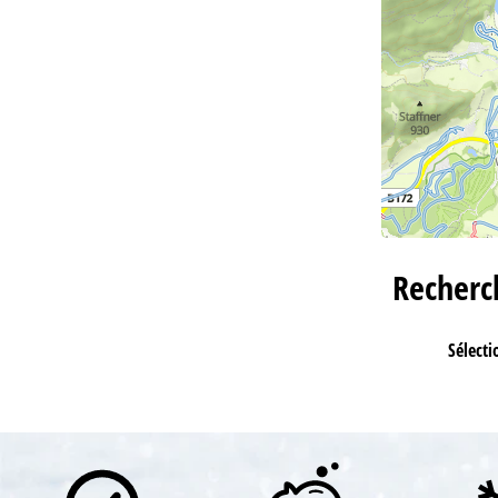
Recher
Sélecti