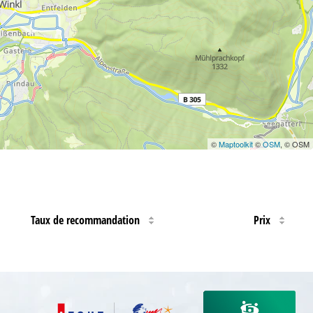
©
Maptoolkit
©
OSM
, © OSM
Taux de recommandation
Prix