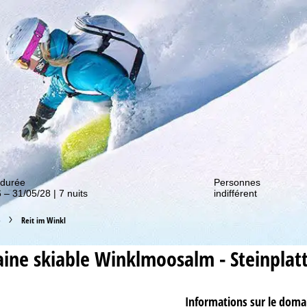
couvrir nos promos !
 durée
Personnes
 – 31/05/28 | 7 nuits
indifférent
e
Reit im Winkl
ine skiable
Winklmoosalm - Steinplat
Informations sur le doma