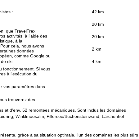
pistes :
42 km
20 km
ion, que TravelTrex
s activités, à l'aide des
20 km
istique, à la
. Pour cela, nous avons
2 km
certaines données
européen, comme Google ou
 de ski :
4 km
au fonctionnement. Si vous
es à l'exécution du
fier vos paramètres dans
Vous trouverez des
stes et d'env. 52 remontées mécaniques. Sont inclus les domaines
 Waidring, Winklmoosalm, Pillersee/Buchensteinwand, Lärchenhof-
ésente, grâce à sa situation optimale, l'un des domaines les plus sûrs