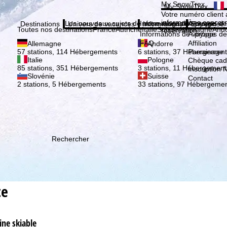
Veuil
My SnowTrex
My SnowTrex
Inscription
Votre numéro client 
informations concer
Les nouveaux sujets de notre magazine
Informations de voyage
À propos de
Destinations
Univers de vacances
Informations
Entreprise
Toutes nos destinations
France
Autriche
Italie
Suisse
Allemagne
And
réservation.
Informations de voyage
À propos de
FAQ
Affiliation
Allemagne
Andorre
Parrainage
57 stations, 114 Hébergements
6 stations, 37 Hébergement
Italie
Pologne
Chèque ca
85 stations, 351 Hébergements
3 stations, 11 Hébergement
Inscription 
Slovénie
Suisse
Contact
2 stations, 5 Hébergements
33 stations, 97 Hébergeme
Rechercher
te
ine skiable