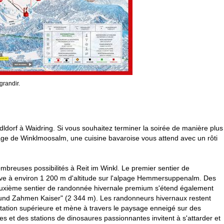
grandir.
ldorf à Waidring. Si vous souhaitez terminer la soirée de manière plus
lpage de Winklmoosalm, une cuisine bavaroise vous attend avec un rôti
mbreuses possibilités à Reit im Winkl. Le premier sentier de
uve à environ 1 200 m d'altitude sur l'alpage Hemmersuppenalm. Des
euxième sentier de randonnée hivernale premium s'étend également
r und Zahmen Kaiser" (2 344 m). Les randonneurs hivernaux restent
la station supérieure et mène à travers le paysage enneigé sur des
 et des stations de dinosaures passionnantes invitent à s'attarder et