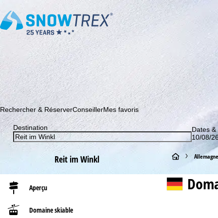
Abonnez-vous à notre newsletter et soyez le premier à dé
Rechercher & Réserver
Conseiller
Mes favoris
Destination
Dates &
10/08/26
P
Allemagn
Reit im Winkl
a
Doma
Aperçu
g
Domaine skiable
e