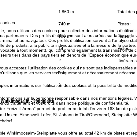
1 860 m
Total des 
 cookies
740 m
Pistes :
e, nous utilisons des cookies pour collecter des informations d'utilisat
partenaires. Des profils d'utilisation sont alors créés sur la base de vo
696 m
Pistes :
rminal et au navigateur. Ces profils d'utilisation servent à l'analyse stat
e de produits, à la publicité individualisée et à la mesure de la portée
14
Pistes :
évocable à tout moment), qui comprend également la transmission de 
isseurs tiers dans des pays tiers en dehors de l'Espace économique 
2
Itinéraires
 vous acceptez l'utilisation des cookies qui ne sont pas indispensables 
9
 n'utilisons que les services techniquement et nécessairement nécessair
3
les informations sur l'utilisation des cookies et la possibilité de modi
informations sur la personne responsable dans nos
mentions légales
. 
e
Winklmoosalm - Steinplatte
tés du traitement et vos droits dans notre
politique de confidentialité
.
nder Freizeit-Arena" permet de profiter au total d'environ 163 km de pi
al-Unken, Almenwelt Lofer, St. Johann in Tirol/Oberndorf, Steinplatte
chdorf.
le Winklmoosalm-Steinplatte vous offre au total 42 km de pistes et repr