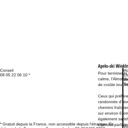
Après-ski Winklm
Conseil
Ho
Pour terminer la
08 05 22 06 10 *
Lu
calme, l'Almstüb
Ve
Sa
de croûte tout fr
Ceux qui préfère
randonnée d'hiv
chemins fraîche
sur environ 6 km
également satisfa
* Gratuit depuis la France, non accessible depuis l'étranger. En
chemins parfaite
Vo