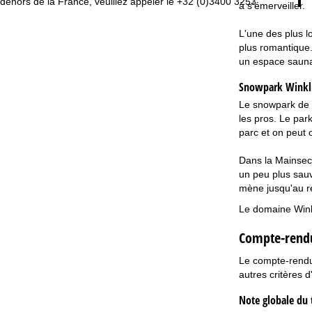
dehors de la France, veuillez appeler le +32 (0)3400 3253.
à s'émerveiller.
L'une des plus l
plus romantique.
un espace sauna 
Snowpark Winklm
Le snowpark de S
les pros. Le par
parc et on peut 
Dans la Mainsect
un peu plus sauv
mène jusqu'au r
Le domaine Winkl
Compte-rendu
Le compte-rendu 
autres critères d
Note globale du 