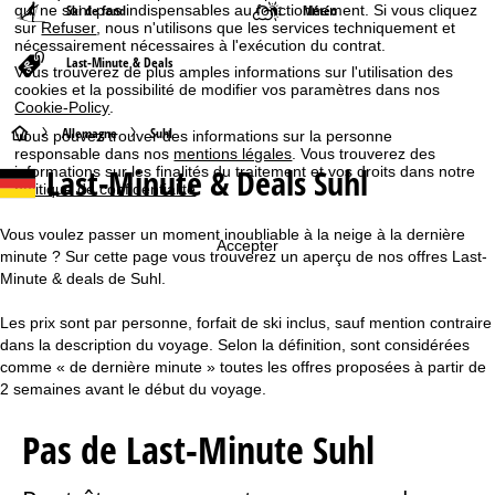
qui ne sont pas indispensables au fonctionnement. Si vous cliquez
Ski de fond
Météo
sur
Refuser
, nous n'utilisons que les services techniquement et
nécessairement nécessaires à l'exécution du contrat.
Last-Minute & Deals
Vous trouverez de plus amples informations sur l'utilisation des
cookies et la possibilité de modifier vos paramètres dans nos
Cookie-Policy
.
P
Allemagne
Suhl
Vous pouvez trouver des informations sur la personne
responsable dans nos
mentions légales
. Vous trouverez des
Last-Minute & Deals Suhl
informations sur les finalités du traitement et vos droits dans notre
a
politique de confidentialité
.
g
Vous voulez passer un moment inoubliable à la neige à la dernière
Accepter
minute ? Sur cette page vous trouverez un aperçu de nos offres Last-
e
Minute & deals de Suhl.
d
Les prix sont par personne, forfait de ski inclus, sauf mention contraire
dans la description du voyage. Selon la définition, sont considérées
'
comme « de dernière minute » toutes les offres proposées à partir de
2 semaines avant le début du voyage.
a
Pas de Last-Minute Suhl
c
c