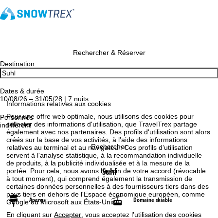
Rechercher & Réserver
Destination
Dates & durée
10/08/26 – 31/05/28 | 7 nuits
Informations relatives aux cookies
Pour une offre web optimale, nous utilisons des cookies pour
Personnes
collecter des informations d'utilisation, que TravelTrex partage
indifférent
également avec nos partenaires. Des profils d'utilisation sont alors
créés sur la base de vos activités, à l'aide des informations
Rechercher
relatives au terminal et au navigateur. Ces profils d'utilisation
servent à l'analyse statistique, à la recommandation individuelle
de produits, à la publicité individualisée et à la mesure de la
Suhl
portée. Pour cela, nous avons besoin de votre accord (révocable
à tout moment), qui comprend également la transmission de
certaines données personnelles à des fournisseurs tiers dans des
pays tiers en dehors de l'Espace économique européen, comme
Aperçu
Domaine skiable
Google ou Microsoft aux États-Unis.
En cliquant sur
Accepter
, vous acceptez l'utilisation des cookies