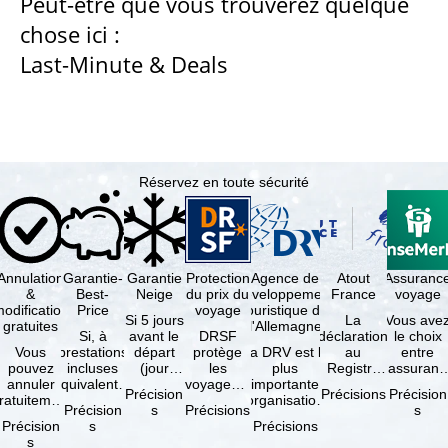
Peut-être que vous trouverez quelque
chose ici :
u
Last-Minute & Deals
e
i
l
Réservez en toute sécurité
Annulation
Garantie-
Garantie
Protection
Agence de
Atout
Assuranc
&
Best-
Neige
du prix du
développement
France
voyage
odification
Price
voyage
touristique de
Si 5 jours
La
Vous ave
gratuites
l'Allemagne
Si, à
avant le
DRSF
déclaration
le choix
Vous
prestations
départ
protège
La DRV est la
au
entre
pouvez
incluses
(jour
les
plus
Registre
l'assuranc
annuler
équivalentes
d'arrivée),
voyageurs
importante
des
annulatio
Précision
Précisions
Précision
ratuitement
et sous
tous les
qui
organisation
Opérateurs
et
Précision
s
Précisions
s
dans les 5
réserve de
domaines
réservent
des
de
interruptio
Précision
s
Précisions
ours suivant
disponibilités,
skiables
un voyage
professionnels
Voyages et
de séjour
s
la
vous …
inclus …
à forfait
du tourisme
de Séjours
et …