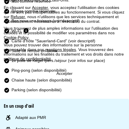
Google ou Microsoft aux États-Unis.
u
Nuit comme réservée
En cliquant sur
Accepter
, vous acceptez l'utilisation des cookies
Repas comme réservés
qui ne sont pas indispensables au fonctionnement. Si vous cliquez
e
sur
Refuser
, nous n'utilisons que les services techniquement et
Bon pour une boisson (voir descriptif)
nécessairement nécessaires à l'exécution du contrat.
i
Vous trouverez de plus amples informations sur l'utilisation des
Wi-Fi
cookies et la possibilité de modifier vos paramètres dans nos
l
Cookie-Policy
.
Carte d'hôte "Sauerland-Card" (voir descriptif)
Vous pouvez trouver des informations sur la personne
responsable dans nos
mentions légales
. Vous trouverez des
Salle de remise en forme
informations sur les finalités du traitement et vos droits dans notre
politique de confidentialité
.
1x piste de Kegel /pers./séjour (voir infos sur place)
Ping-pong (selon disponibilité)
Accepter
Chaise haute (selon disponibilité)
Parking (selon disponibilité)
En un coup d'œil
Adapté aux PMR