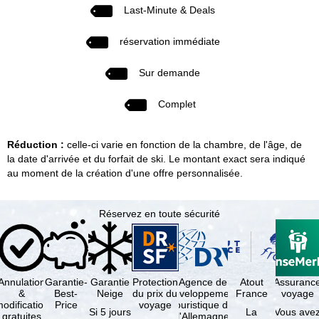
Last-Minute & Deals
réservation immédiate
Sur demande
Complet
Réduction :
celle-ci varie en fonction de la chambre, de l'âge, de
la date d'arrivée et du forfait de ski. Le montant exact sera indiqué
au moment de la création d'une offre personnalisée.
Réservez en toute sécurité
Annulation
Garantie-
Garantie
Protection
Agence de
Atout
Assuranc
&
Best-
Neige
du prix du
développement
France
voyage
odification
Price
voyage
touristique de
Si 5 jours
La
Vous ave
gratuites
l'Allemagne