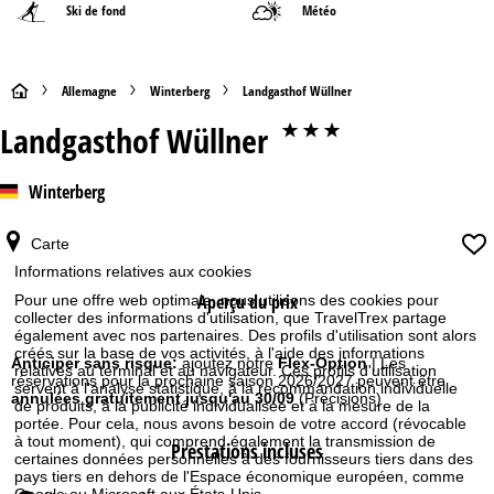
Ski de fond
Météo
P
Allemagne
Winterberg
Landgasthof Wüllner
Landgasthof Wüllner
***
a
g
Winterberg
e
Carte
d
Informations relatives aux cookies
Aperçu du prix
Pour une offre web optimale, nous utilisons des cookies pour
'
collecter des informations d'utilisation, que TravelTrex partage
également avec nos partenaires. Des profils d'utilisation sont alors
créés sur la base de vos activités, à l'aide des informations
a
Anticiper sans risque:
ajoutez notre
Flex-Option
| Les
relatives au terminal et au navigateur. Ces profils d'utilisation
réservations pour la prochaine saison 2026/2027 peuvent être
servent à l'analyse statistique, à la recommandation individuelle
annulées gratuitement jusqu'au 30/09
(Précisions)
c
de produits, à la publicité individualisée et à la mesure de la
portée. Pour cela, nous avons besoin de votre accord (révocable
à tout moment), qui comprend également la transmission de
Prestations incluses
c
certaines données personnelles à des fournisseurs tiers dans des
pays tiers en dehors de l'Espace économique européen, comme