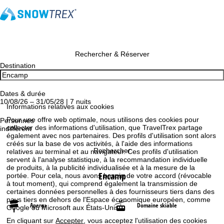
Rechercher & Réserver
Destination
Dates & durée
10/08/26 – 31/05/28 | 7 nuits
Informations relatives aux cookies
Pour une offre web optimale, nous utilisons des cookies pour
Personnes
collecter des informations d'utilisation, que TravelTrex partage
indifférent
également avec nos partenaires. Des profils d'utilisation sont alors
créés sur la base de vos activités, à l'aide des informations
Rechercher
relatives au terminal et au navigateur. Ces profils d'utilisation
servent à l'analyse statistique, à la recommandation individuelle
de produits, à la publicité individualisée et à la mesure de la
Encamp
portée. Pour cela, nous avons besoin de votre accord (révocable
à tout moment), qui comprend également la transmission de
certaines données personnelles à des fournisseurs tiers dans des
pays tiers en dehors de l'Espace économique européen, comme
Aperçu
Domaine skiable
Google ou Microsoft aux États-Unis.
En cliquant sur
Accepter
, vous acceptez l'utilisation des cookies