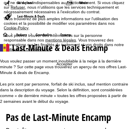
qui ne sont pas indispensables au fonctionnement. Si vous cliquez
Ski de fond
Météo
sur
Refuser
, nous n'utilisons que les services techniquement et
nécessairement nécessaires à l'exécution du contrat.
Last-Minute & Deals
Vous trouverez de plus amples informations sur l'utilisation des
cookies et la possibilité de modifier vos paramètres dans nos
Cookie-Policy
.
P
Andorre
Grandvalira
Encamp
Vous pouvez trouver des informations sur la personne
responsable dans nos
mentions légales
. Vous trouverez des
Last-Minute & Deals Encamp
informations sur les finalités du traitement et vos droits dans notre
a
politique de confidentialité
.
g
Vous voulez passer un moment inoubliable à la neige à la dernière
Accepter
minute ? Sur cette page vous trouverez un aperçu de nos offres Last-
e
Minute & deals de Encamp.
d
Les prix sont par personne, forfait de ski inclus, sauf mention contraire
dans la description du voyage. Selon la définition, sont considérées
'
comme « de dernière minute » toutes les offres proposées à partir de
2 semaines avant le début du voyage.
a
Pas de Last-Minute Encamp
c
c