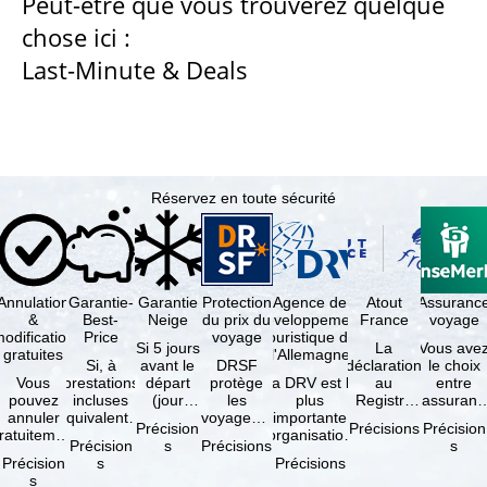
Peut-être que vous trouverez quelque
chose ici :
u
Last-Minute & Deals
e
i
l
Réservez en toute sécurité
Annulation
Garantie-
Garantie
Protection
Agence de
Atout
Assuranc
&
Best-
Neige
du prix du
développement
France
voyage
odification
Price
voyage
touristique de
Si 5 jours
La
Vous ave
gratuites
l'Allemagne
Si, à
avant le
DRSF
déclaration
le choix
Vous
prestations
départ
protège
La DRV est la
au
entre
pouvez
incluses
(jour
les
plus
Registre
l'assuranc
annuler
équivalentes
d'arrivée),
voyageurs
importante
des
annulatio
Précision
Précisions
Précision
ratuitement
et sous
tous les
qui
organisation
Opérateurs
et
Précision
s
Précisions
s
dans les 5
réserve de
domaines
réservent
des
de
interruptio
Précision
s
Précisions
ours suivant
disponibilités,
skiables
un voyage
professionnels
Voyages et
de séjour
s
la
vous …
inclus …
à forfait
du tourisme
de Séjours
et …