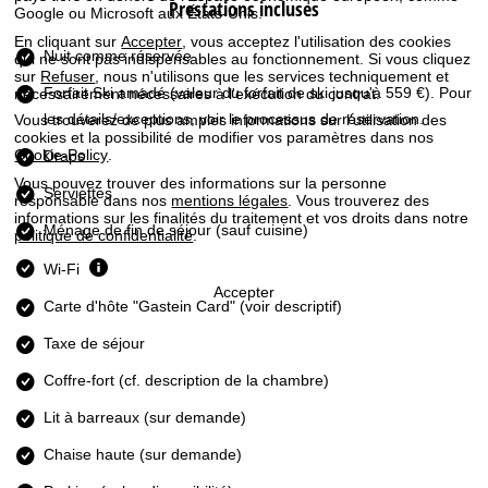
Prestations incluses
c
Google ou Microsoft aux États-Unis.
En cliquant sur
Accepter
, vous acceptez l'utilisation des cookies
u
Nuit comme réservée
qui ne sont pas indispensables au fonctionnement. Si vous cliquez
sur
Refuser
, nous n'utilisons que les services techniquement et
Forfait Ski amadé
(valeur du forfait de ski jusqu'à 559 €). Pour
nécessairement nécessaires à l'exécution du contrat.
e
les détails/exceptions, voir le processus de réservation.
Vous trouverez de plus amples informations sur l'utilisation des
cookies et la possibilité de modifier vos paramètres dans nos
i
Cookie-Policy
.
Draps
Vous pouvez trouver des informations sur la personne
l
Serviettes
responsable dans nos
mentions légales
. Vous trouverez des
informations sur les finalités du traitement et vos droits dans notre
Ménage de fin de séjour (sauf cuisine)
politique de confidentialité
.
Wi-Fi
Accepter
Carte d'hôte "Gastein Card" (voir descriptif)
Taxe de séjour
Coffre-fort (cf. description de la chambre)
Lit à barreaux (sur demande)
Chaise haute (sur demande)