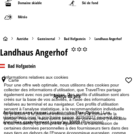
Domaine skiable
Ski de fond
Météo
P
Autriche
Gasteinertal
Bad Hofgastein
Landhaus Angerhof
Landhaus Angerhof
°°°
a
g
Bad Hofgastein
e
Informations relatives aux cookies
Carte
Pour une offre web optimale, nous utilisons des cookies pour
d
collecter des informations d'utilisation, que TravelTrex partage
également avec nos partenaires. Des profils d'utilisation sont alors
Aperçu du prix
créés sur la base de vos activités, à l'aide des informations
'
relatives au terminal et au navigateur. Ces profils d'utilisation
servent à l'analyse statistique, à la recommandation individuelle
a
Anticiper sans risque:
ajoutez notre
Flex-Option
| Les
de produits, à la publicité individualisée et à la mesure de la
réservations pour la prochaine saison 2026/2027 peuvent être
portée. Pour cela, nous avons besoin de votre accord (révocable
annulées gratuitement jusqu'au 30/09
(Précisions)
à tout moment), qui comprend également la transmission de
c
certaines données personnelles à des fournisseurs tiers dans des
pays tiers en dehors de l'Espace économique européen, comme