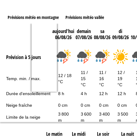
Prévisions météo en montagne
Prévisions météo vallée
aujourd'hui
demain
sa
di
06/08/26
07/08/26
08/08/26
09/08/26
10/
Prévision à 5 jours
11 /
11 /
12 /
12 / 18
Temp. min. / max.
15
16
19
°C
°C
°C
°C
Durée d'ensoleillement
8 h
4 h
12 h
12 h
Neige fraîche
0 cm
0 cm
0 cm
0 cm
3 800
3 600
3 400
3 500
Limite de la neige
m
m
m
m
Le matin
Le midi
Le soir
La nuit