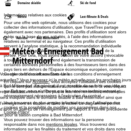
Domaine skiable
Ski de fond
Informations relatives aux cookies
Météo
Last-Minute & Deals
Pour une offre web optimale, nous utilisons des cookies pour
collecter des informations d'utilisation, que TravelTrex partage
également avec nos partenaires. Des profils d'utilisation sont alors
créés sur la base de vos activités, à l'aide des informations
P
Autriche
Bad Mitterndorf
relatives au terminal et au navigateur. Ces profils d'utilisation
servent à l'analyse statistique, à la recommandation individuelle
Météo & Enneigement Bad
a
de produits, à la publicité individualisée et à la mesure de la
portée. Pour cela, nous avons besoin de votre accord (révocable
Mitterndorf
à tout moment), qui comprend également la transmission de
g
certaines données personnelles à des fournisseurs tiers dans des
pays tiers en dehors de l'Espace économique européen, comme
e
Vous cherchez des informations sur les conditions d'enneigement
Google ou Microsoft aux États-Unis.
actuelles? Vous trouverez ici la météo actuelle pour les prochains jours
En cliquant sur
Accepter
, vous acceptez l'utilisation des cookies
d
à Bad Mitterndorf. En général, il est possible de se faire une idée en
qui ne sont pas indispensables au fonctionnement. Si vous cliquez
sur
Refuser
, nous n'utilisons que les services techniquement et
regardant les webcams. De plus la liste des remontées mécaniques
nécessairement nécessaires à l'exécution du contrat.
sera indiquée dans le domaine skiable à Bad Mitterndorf ainsi que
'
Vous trouverez de plus amples informations sur l'utilisation des
l'enneigement en station et dans la vallée. Le diagramme permet
cookies et la possibilité de modifier vos paramètres dans nos
d'avoir un aperçu de l'enneigement par rapport à l'année précédente
a
Cookie-Policy
.
et pour la saison complète à Bad Mitterndorf.
Vous pouvez trouver des informations sur la personne
c
responsable dans nos
mentions légales
. Vous trouverez des
informations sur les finalités du traitement et vos droits dans notre