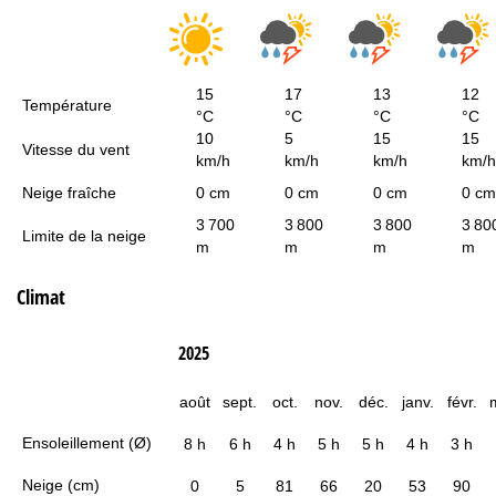
15
17
13
12
Température
°C
°C
°C
°C
10
5
15
15
Vitesse du vent
km/h
km/h
km/h
km/h
Neige fraîche
0 cm
0 cm
0 cm
0 cm
3 700
3 800
3 800
3 80
Limite de la neige
m
m
m
m
Climat
2025
août
sept.
oct.
nov.
déc.
janv.
févr.
Ensoleillement (Ø)
8 h
6 h
4 h
5 h
5 h
4 h
3 h
Neige (cm)
0
5
81
66
20
53
90