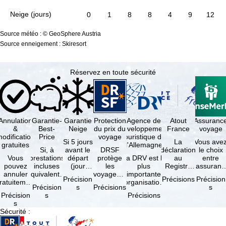
Neige (jours)
0
1
8
8
4
9
12
Source météo : © GeoSphere Austria
Source enneigement : Skiresort
Réservez en toute sécurité
Annulation
Garantie-
Garantie
Protection
Agence de
Atout
Assuranc
&
Best-
Neige
du prix du
développement
France
voyage
odification
Price
voyage
touristique de
Si 5 jours
La
Vous ave
gratuites
l'Allemagne
Si, à
avant le
DRSF
déclaration
le choix
Vous
prestations
départ
protège
La DRV est la
au
entre
pouvez
incluses
(jour
les
plus
Registre
l'assuranc
annuler
équivalentes
d'arrivée),
voyageurs
importante
des
annulatio
Précision
Précisions
Précision
ratuitement
et sous
tous les
qui
organisation
Opérateurs
et
Précision
s
Précisions
s
dans les 5
réserve de
domaines
réservent
des
de
interruptio
Précision
s
Précisions
ours suivant
disponibilités,
skiables
un voyage
professionnels
Voyages et
de séjour
s
la
vous …
inclus …
à forfait
du tourisme
de Séjours
et …
Sécurité
:
éservation,
ou des
(agences …
est
à …
services
obligatoire