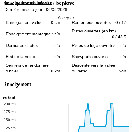
Enneigement & infos sur les pistes
c
politique de confidentialité
.
Dernière mise à jour : 06/08/2026
u
Accepter
Enneigement vallée :
0 cm
Remontées ouvertes :
0 / 17
e
Pistes ouvertes (en km) :
Enneigement montagne :
n/a
0 / 43,5
i
Dernières chutes :
n/a
Pistes de luge ouvertes :
n/a
l
Etat de la neige :
n/a
Snowparks ouverts :
n/a
Sentiers de randonnée
Descente vers la vallée
d'hiver:
0 km
ouverte:
Non
Enneigement
en haut
200 cm
175 cm
150 cm
125 cm