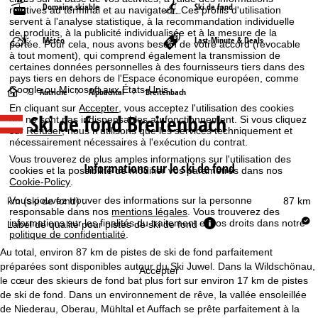
Domaine skiable
Ski de fond
relatives au terminal et au navigateur. Ces profils d'utilisation
servent à l'analyse statistique, à la recommandation individuelle
de produits, à la publicité individualisée et à la mesure de la
Météo
Last-Minute & Deals
portée. Pour cela, nous avons besoin de votre accord (révocable
à tout moment), qui comprend également la transmission de
certaines données personnelles à des fournisseurs tiers dans des
pays tiers en dehors de l'Espace économique européen, comme
Google ou Microsoft aux États-Unis.
P
Autriche
Alpbachtal
Breitenbach
En cliquant sur
Accepter
, vous acceptez l'utilisation des cookies
Ski de fond Breitenbach
qui ne sont pas indispensables au fonctionnement. Si vous cliquez
a
sur
Refuser
, nous n'utilisons que les services techniquement et
nécessairement nécessaires à l'exécution du contrat.
g
Vous trouverez de plus amples informations sur l'utilisation des
Informations sur le ski de fond
cookies et la possibilité de modifier vos paramètres dans nos
e
Cookie-Policy
.
Vous pouvez trouver des informations sur la personne
km (ski de fond) :
87 km
d
responsable dans nos
mentions légales
. Vous trouverez des
informations sur les finalités du traitement et vos droits dans notre
Label de qualité pour pistes de ski de fond
politique de confidentialité
.
'
Au total, environ 87 km de pistes de ski de fond parfaitement
a
préparées sont disponibles autour du Ski Juwel. Dans la Wildschönau,
Accepter
le cœur des skieurs de fond bat plus fort sur environ 17 km de pistes
de ski de fond. Dans un environnement de rêve, la vallée ensoleillée
c
de Niederau, Oberau, Mühltal et Auffach se prête parfaitement à la