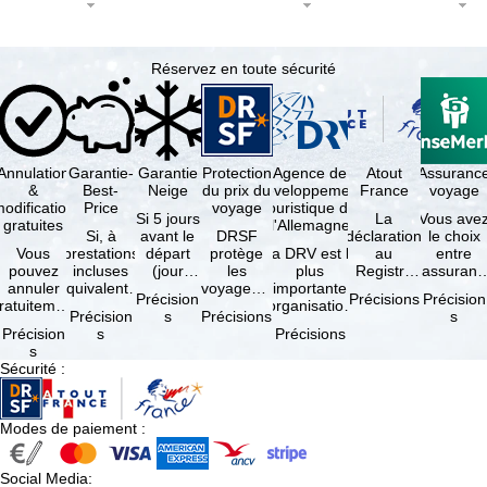
Réservez en toute sécurité
Annulation
Garantie-
Garantie
Protection
Agence de
Atout
Assuranc
&
Best-
Neige
du prix du
développement
France
voyage
odification
Price
voyage
touristique de
Si 5 jours
La
Vous ave
gratuites
l'Allemagne
Si, à
avant le
DRSF
déclaration
le choix
Vous
prestations
départ
protège
La DRV est la
au
entre
pouvez
incluses
(jour
les
plus
Registre
l'assuranc
annuler
équivalentes
d'arrivée),
voyageurs
importante
des
annulatio
Précision
Précisions
Précision
ratuitement
et sous
tous les
qui
organisation
Opérateurs
et
Précision
s
Précisions
s
dans les 5
réserve de
domaines
réservent
des
de
interruptio
Précision
s
Précisions
ours suivant
disponibilités,
skiables
un voyage
professionnels
Voyages et
de séjour
s
la
vous …
inclus …
à forfait
du tourisme
de Séjours
et …
Sécurité
:
éservation,
ou des
(agences …
est
à …
services
obligatoire
de …
…
Modes de paiement
:
Social Media
: