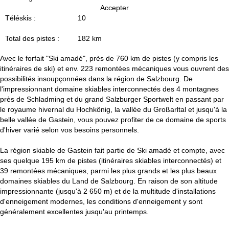
c
Accepter
Téléskis :
10
u
Total des pistes :
182 km
e
Avec le forfait "Ski amadé", près de 760 km de pistes (y compris les
i
itinéraires de ski) et env. 223 remontées mécaniques vous ouvrent des
possibilités insoupçonnées dans la région de Salzbourg. De
l
l'impressionnant domaine skiables interconnectés des 4 montagnes
près de Schladming et du grand Salzburger Sportwelt en passant par
le royaume hivernal du Hochkönig, la vallée du Großarltal et jusqu'à la
belle vallée de Gastein, vous pouvez profiter de ce domaine de sports
d'hiver varié selon vos besoins personnels.
La région skiable de Gastein fait partie de Ski amadé et compte, avec
ses quelque 195 km de pistes (itinéraires skiables interconnectés) et
39 remontées mécaniques, parmi les plus grands et les plus beaux
domaines skiables du Land de Salzbourg. En raison de son altitude
impressionnante (jusqu'à 2 650 m) et de la multitude d'installations
d'enneigement modernes, les conditions d'enneigement y sont
généralement excellentes jusqu'au printemps.