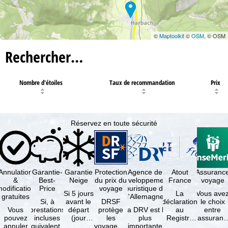
©
Maptoolkit
©
OSM
, © OSM
Rechercher…
Nombre d'étoiles
Taux de recommandation
Prix
Réservez en toute sécurité
Annulation
Garantie-
Garantie
Protection
Agence de
Atout
Assuranc
&
Best-
Neige
du prix du
développement
France
voyage
odification
Price
voyage
touristique de
Si 5 jours
La
Vous ave
gratuites
l'Allemagne
Si, à
avant le
DRSF
déclaration
le choix
Vous
prestations
départ
protège
La DRV est la
au
entre
pouvez
incluses
(jour
les
plus
Registre
l'assuranc
annuler
équivalentes
d'arrivée),
voyageurs
importante
des
annulatio