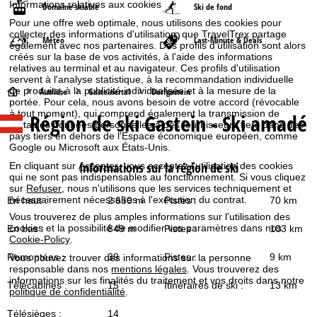
Informations relatives aux cookies
Domaine skiable
Ski de fond
Pour une offre web optimale, nous utilisons des cookies pour
collecter des informations d'utilisation, que TravelTrex partage
Météo
Last-Minute & Deals
également avec nos partenaires. Des profils d'utilisation sont alors
créés sur la base de vos activités, à l'aide des informations
relatives au terminal et au navigateur. Ces profils d'utilisation
servent à l'analyse statistique, à la recommandation individuelle
de produits, à la publicité individualisée et à la mesure de la
P
Autriche
Gasteinertal
Dorfgastein
portée. Pour cela, nous avons besoin de votre accord (révocable
à tout moment), qui comprend également la transmission de
Région de ski Gastein - Ski amadé
a
certaines données personnelles à des fournisseurs tiers dans des
pays tiers en dehors de l'Espace économique européen, comme
Google ou Microsoft aux États-Unis.
g
Informations sur la région de ski
En cliquant sur
Accepter
, vous acceptez l'utilisation des cookies
qui ne sont pas indispensables au fonctionnement. Si vous cliquez
e
sur
Refuser
, nous n'utilisons que les services techniquement et
nécessairement nécessaires à l'exécution du contrat.
En haut :
2 650 m
Pistes :
70 km
d
Vous trouverez de plus amples informations sur l'utilisation des
cookies et la possibilité de modifier vos paramètres dans nos
En bas :
849 m
Pistes :
103 km
'
Cookie-Policy
.
Remontées :
39
Pistes :
9 km
Vous pouvez trouver des informations sur la personne
a
responsable dans nos
mentions légales
. Vous trouverez des
informations sur les finalités du traitement et vos droits dans notre
Télécabines :
15
Itinéraires de ski :
13 km
politique de confidentialité
.
c
Télésièges :
14