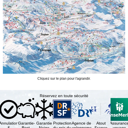
Cliquez sur le plan pour l'agrandir.
Réservez en toute sécurité
Annulation
Garantie-
Garantie
Protection
Agence de
Atout
Assuranc
&
Best-
Neige
du prix du
développement
France
voyage