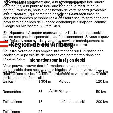
servent à l'analyse statistique, à la recommandation individuelle
Domaine skiable
Ski de fond
de produits, à la publicité individualisée et à la mesure de la
portée. Pour cela, nous avons besoin de votre accord (révocable
à tout moment), qui comprend également la transmission de
Météo
Last-Minute & Deals
certaines données personnelles à des fournisseurs tiers dans des
pays tiers en dehors de l'Espace économique européen, comme
Google ou Microsoft aux États-Unis.
P
Autriche
Feldkirch (Klostertal)
En cliquant sur
Accepter
, vous acceptez l'utilisation des cookies
qui ne sont pas indispensables au fonctionnement. Si vous cliquez
sur
Refuser
, nous n'utilisons que les services techniquement et
Région de ski Arlberg
a
nécessairement nécessaires à l'exécution du contrat.
Vous trouverez de plus amples informations sur l'utilisation des
g
cookies et la possibilité de modifier vos paramètres dans nos
Informations sur la région de ski
Cookie-Policy
.
e
Vous pouvez trouver des informations sur la personne
responsable dans nos
mentions légales
. Vous trouverez des
En haut :
2 811 m
Pistes :
130 km
informations sur les finalités du traitement et vos droits dans notre
d
politique de confidentialité
.
En bas :
1 304 m
Pistes :
120 km
'
Accepter
Remontées :
85
Pistes :
50 km
a
Télécabines :
18
Itinéraires de ski :
200 km
c
Télésièges :
42