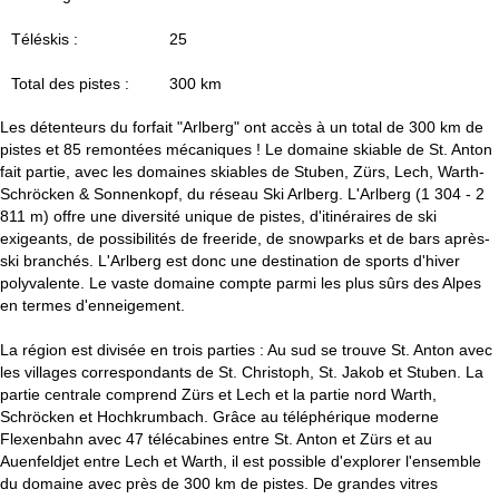
c
Téléskis :
25
u
Total des pistes :
300 km
e
Les détenteurs du forfait "Arlberg" ont accès à un total de 300 km de
i
pistes et 85 remontées mécaniques ! Le domaine skiable de St. Anton
fait partie, avec les domaines skiables de Stuben, Zürs, Lech, Warth-
l
Schröcken & Sonnenkopf, du réseau Ski Arlberg. L'Arlberg (1 304 - 2
811 m) offre une diversité unique de pistes, d'itinéraires de ski
exigeants, de possibilités de freeride, de snowparks et de bars après-
ski branchés. L'Arlberg est donc une destination de sports d'hiver
polyvalente. Le vaste domaine compte parmi les plus sûrs des Alpes
en termes d'enneigement.
La région est divisée en trois parties : Au sud se trouve St. Anton avec
les villages correspondants de St. Christoph, St. Jakob et Stuben. La
partie centrale comprend Zürs et Lech et la partie nord Warth,
Schröcken et Hochkrumbach. Grâce au téléphérique moderne
Flexenbahn avec 47 télécabines entre St. Anton et Zürs et au
Auenfeldjet entre Lech et Warth, il est possible d'explorer l'ensemble
du domaine avec près de 300 km de pistes. De grandes vitres