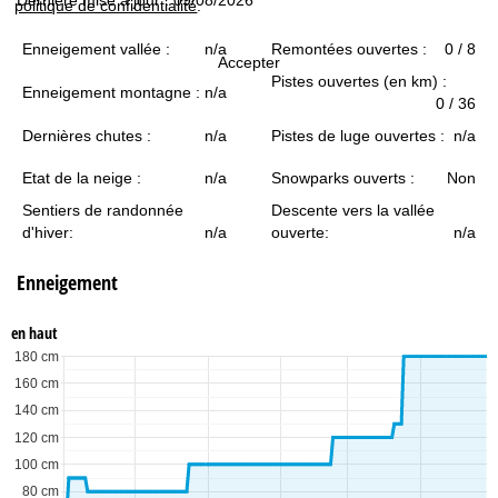
politique de confidentialité
.
c
Enneigement vallée :
n/a
Remontées ouvertes :
0 / 8
u
Accepter
Pistes ouvertes (en km) :
Enneigement montagne :
n/a
e
0 / 36
Dernières chutes :
n/a
Pistes de luge ouvertes :
n/a
i
Etat de la neige :
n/a
Snowparks ouverts :
Non
l
Sentiers de randonnée
Descente vers la vallée
d'hiver:
n/a
ouverte:
n/a
Enneigement
en haut
180 cm
160 cm
140 cm
120 cm
100 cm
80 cm