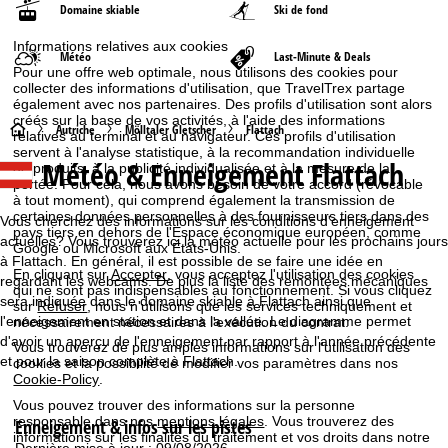
Domaine skiable
Ski de fond
Informations relatives aux cookies
Météo
Last-Minute & Deals
Pour une offre web optimale, nous utilisons des cookies pour
collecter des informations d'utilisation, que TravelTrex partage
également avec nos partenaires. Des profils d'utilisation sont alors
créés sur la base de vos activités, à l'aide des informations
P
Autriche
Mölltaler Gletscher
Flattach
relatives au terminal et au navigateur. Ces profils d'utilisation
servent à l'analyse statistique, à la recommandation individuelle
Météo & Enneigement Flattach
de produits, à la publicité individualisée et à la mesure de la
a
portée. Pour cela, nous avons besoin de votre accord (révocable
à tout moment), qui comprend également la transmission de
g
certaines données personnelles à des fournisseurs tiers dans des
Vous cherchez des informations sur les conditions d'enneigement
pays tiers en dehors de l'Espace économique européen, comme
actuelles? Vous trouverez ici la météo actuelle pour les prochains jours
Google ou Microsoft aux États-Unis.
e
à Flattach. En général, il est possible de se faire une idée en
En cliquant sur
Accepter
, vous acceptez l'utilisation des cookies
regardant les webcams. De plus la liste des remontées mécaniques
qui ne sont pas indispensables au fonctionnement. Si vous cliquez
d
sera indiquée dans le domaine skiable à Flattach ainsi que
sur
Refuser
, nous n'utilisons que les services techniquement et
l'enneigement en station et dans la vallée. Le diagramme permet
nécessairement nécessaires à l'exécution du contrat.
'
d'avoir un aperçu de l'enneigement par rapport à l'année précédente
Vous trouverez de plus amples informations sur l'utilisation des
et pour la saison complète à Flattach.
cookies et la possibilité de modifier vos paramètres dans nos
a
Cookie-Policy
.
Vous pouvez trouver des informations sur la personne
c
responsable dans nos
mentions légales
. Vous trouverez des
Enneigement & infos sur les pistes
informations sur les finalités du traitement et vos droits dans notre
Dernière mise à jour : 09/08/2026