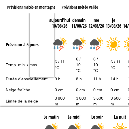
Prévisions météo en montagne
Prévisions météo vallée
aujourd'hui
demain
me
je
10/08/26
11/08/26
12/08/26
13/08/26
14/
Prévision à 5 jours
6 /
6 /
6 / 11
6 / 11
Temp. min. / max.
10
10
°C
°C
°C
°C
Durée d'ensoleillement
9 h
8 h
11 h
14 h
Neige fraîche
0 cm
0 cm
0 cm
0 cm
3 800
3 800
3 600
3 500
Limite de la neige
m
m
m
m
Le matin
Le midi
Le soir
La nuit