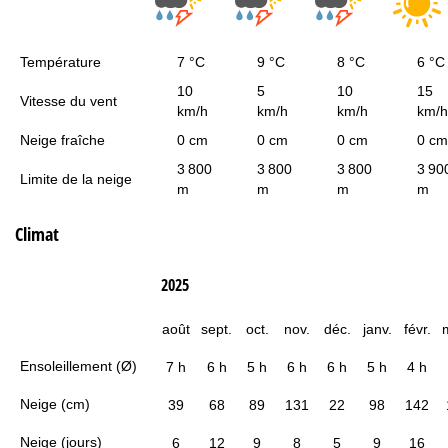
Température
7 °C
9 °C
8 °C
6 °C
10
5
10
15
Vitesse du vent
km/h
km/h
km/h
km/h
Neige fraîche
0 cm
0 cm
0 cm
0 cm
3 800
3 800
3 800
3 90
Limite de la neige
m
m
m
m
Climat
2025
août
sept.
oct.
nov.
déc.
janv.
févr.
Ensoleillement (Ø)
7 h
6 h
5 h
6 h
6 h
5 h
4 h
Neige (cm)
39
68
89
131
22
98
142
Neige (jours)
6
12
9
8
5
9
16