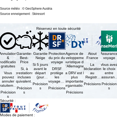
Source météo : © GeoSphere Austria
Source enneigement : Skiresort
Réservez en toute sécurité
Annulation
Garantie-
Garantie
Protection
Agence de
Atout
Assuranc
&
Best-
Neige
du prix du
développement
France
voyage
odification
Price
voyage
touristique de
Si 5 jours
La
Vous ave
gratuites
l'Allemagne
Si, à
avant le
DRSF
déclaration
le choix
Vous
prestations
départ
protège
La DRV est la
au
entre
pouvez
incluses
(jour
les
plus
Registre
l'assuranc
annuler
équivalentes
d'arrivée),
voyageurs
importante
des
annulatio
Précision
Précisions
Précision
ratuitement
et sous
tous les
qui
organisation
Opérateurs
et
Précision
s
Précisions
s
dans les 5
réserve de
domaines
réservent
des
de
interruptio
Précision
s
Précisions
ours suivant
disponibilités,
skiables
un voyage
professionnels
Voyages et
de séjour
s
la
vous …
inclus …
à forfait
du tourisme
de Séjours
et …
Sécurité
:
éservation,
ou des
(agences …
est
à …
services
obligatoire
de …
…
Modes de paiement
: