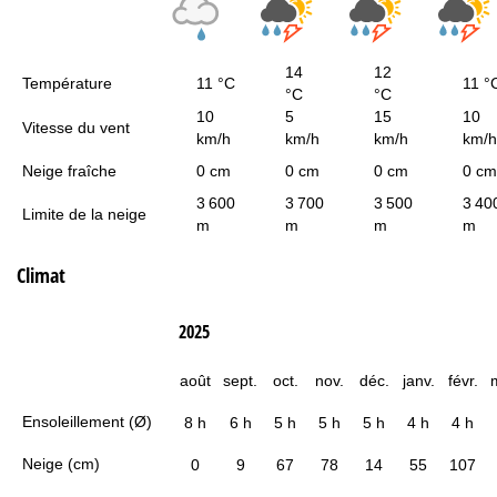
14
12
Température
11 °C
11 °
°C
°C
10
5
15
10
Vitesse du vent
km/h
km/h
km/h
km/h
Neige fraîche
0 cm
0 cm
0 cm
0 cm
3 600
3 700
3 500
3 40
Limite de la neige
m
m
m
m
Climat
2025
août
sept.
oct.
nov.
déc.
janv.
févr.
Ensoleillement (Ø)
8 h
6 h
5 h
5 h
5 h
4 h
4 h
Neige (cm)
0
9
67
78
14
55
107