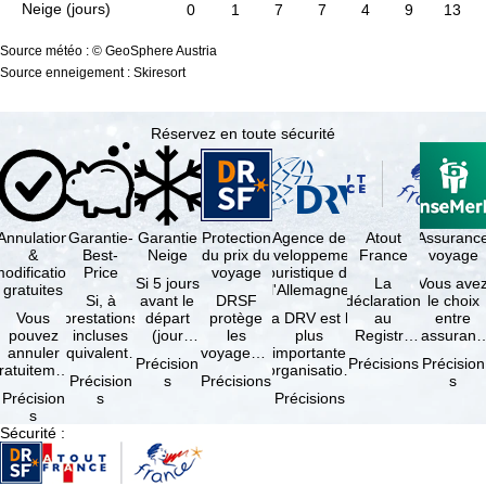
Neige (jours)
0
1
7
7
4
9
13
Source météo : © GeoSphere Austria
Source enneigement : Skiresort
Réservez en toute sécurité
Annulation
Garantie-
Garantie
Protection
Agence de
Atout
Assuranc
&
Best-
Neige
du prix du
développement
France
voyage
odification
Price
voyage
touristique de
Si 5 jours
La
Vous ave
gratuites
l'Allemagne
Si, à
avant le
DRSF
déclaration
le choix
Vous
prestations
départ
protège
La DRV est la
au
entre
pouvez
incluses
(jour
les
plus
Registre
l'assuranc
annuler
équivalentes
d'arrivée),
voyageurs
importante
des
annulatio
Précision
Précisions
Précision
ratuitement
et sous
tous les
qui
organisation
Opérateurs
et
Précision
s
Précisions
s
dans les 5
réserve de
domaines
réservent
des
de
interruptio
Précision
s
Précisions
ours suivant
disponibilités,
skiables
un voyage
professionnels
Voyages et
de séjour
s
la
vous …
inclus …
à forfait
du tourisme
de Séjours
et …
Sécurité
:
éservation,
ou des
(agences …
est
à …
services
obligatoire
de …
…