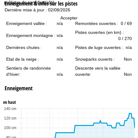
politique de confidentialité
.
Enneigement & infos sur les pistes
c
Dernière mise à jour : 02/08/2026
u
Accepter
Enneigement vallée :
n/a
Remontées ouvertes :
0 / 69
e
Pistes ouvertes (en km) :
Enneigement montagne :
n/a
0 / 270
i
Dernières chutes :
n/a
Pistes de luge ouvertes :
n/a
l
Etat de la neige :
n/a
Snowparks ouverts :
Non
Sentiers de randonnée
Descente vers la vallée
d'hiver:
n/a
ouverte:
Non
Enneigement
en haut
140 cm
120 cm
100 cm
80 cm