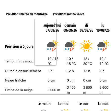
Prévisions météo en montagne
Prévisions météo vallée
aujourd'hui
demain
di
lu
07/08/26
08/08/26
09/08/26
10/08/26
Prévision à 5 jours
10 / 15
10 /
12 /
12 /
Temp. min. / max.
°C
18 °C
20 °C
19 °C
Durée d'ensoleillement
6 h
12 h
12 h
8 h
Neige fraîche
0 cm
0 cm
0 cm
0 cm
3 400
3 800
3 600
Limite de la neige
3 600 m
m
m
m
Le matin
Le midi
Le soir
La nuit