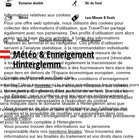
Domaine skiable
Ski de fond
Informations relatives aux cookies
Météo
Last-Minute & Deals
Pour une offre web optimale, nous utilisons des cookies pour
collecter des informations d'utilisation, que TravelTrex partage
également avec nos partenaires. Des profils d'utilisation sont alors
créés sur la base de vos activités, à l'aide des informations
P
Autriche
Saalbach-Hinterglemm
Hinterglemm
relatives au terminal et au navigateur. Ces profils d'utilisation
servent à l'analyse statistique, à la recommandation individuelle
Météo & Enneigement
a
de produits, à la publicité individualisée et à la mesure de la
portée. Pour cela, nous avons besoin de votre accord (révocable
Hinterglemm
à tout moment), qui comprend également la transmission de
g
certaines données personnelles à des fournisseurs tiers dans des
pays tiers en dehors de l'Espace économique européen, comme
Google ou Microsoft aux États-Unis.
e
Vous cherchez des informations sur les conditions d'enneigement
actuelles? Vous trouverez ici la météo actuelle pour les prochains jours
En cliquant sur
Accepter
, vous acceptez l'utilisation des cookies
d
qui ne sont pas indispensables au fonctionnement. Si vous cliquez
à Hinterglemm. En général, il est possible de se faire une idée en
sur
Refuser
, nous n'utilisons que les services techniquement et
regardant les webcams. De plus la liste des remontées mécaniques
nécessairement nécessaires à l'exécution du contrat.
sera indiquée dans le domaine skiable à Hinterglemm ainsi que
'
Vous trouverez de plus amples informations sur l'utilisation des
l'enneigement en station et dans la vallée. Le diagramme permet
cookies et la possibilité de modifier vos paramètres dans nos
d'avoir un aperçu de l'enneigement par rapport à l'année précédente
a
Cookie-Policy
.
et pour la saison complète à Hinterglemm.
Vous pouvez trouver des informations sur la personne
c
responsable dans nos
mentions légales
. Vous trouverez des
informations sur les finalités du traitement et vos droits dans notre