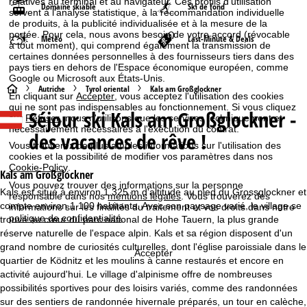
relatives au terminal et au navigateur. Ces profils d'utilisation
Domaine skiable
Ski de fond
servent à l'analyse statistique, à la recommandation individuelle
de produits, à la publicité individualisée et à la mesure de la
portée. Pour cela, nous avons besoin de votre accord (révocable
Météo
Last-Minute & Deals
à tout moment), qui comprend également la transmission de
certaines données personnelles à des fournisseurs tiers dans des
pays tiers en dehors de l'Espace économique européen, comme
Google ou Microsoft aux États-Unis.
P
Autriche
Tyrol oriental
Kals am Großglockner
En cliquant sur
Accepter
, vous acceptez l'utilisation des cookies
qui ne sont pas indispensables au fonctionnement. Si vous cliquez
Séjour ski
Kals am Großglockner -
a
sur
Refuser
, nous n'utilisons que les services techniquement et
nécessairement nécessaires à l'exécution du contrat.
des vacances de rêve !
g
Vous trouverez de plus amples informations sur l'utilisation des
cookies et la possibilité de modifier vos paramètres dans nos
Cookie-Policy
.
e
Kals am Großglockner
Vous pouvez trouver des informations sur la personne
Kals est situé à environ 1 325 m d'altitude au pied du Grossglockner et
responsable dans nos
mentions légales
. Vous trouverez des
d
compte environ 1 100 habitants. Avec son paysage varié, le village se
informations sur les finalités du traitement et vos droits dans notre
politique de confidentialité
.
trouve au cœur du parc national de Hohe Tauern, la plus grande
'
réserve naturelle de l'espace alpin. Kals et sa région disposent d'un
grand nombre de curiosités culturelles, dont l'église paroissiale dans le
Accepter
a
quartier de Ködnitz et les moulins à canne restaurés et encore en
activité aujourd'hui. Le village d'alpinisme offre de nombreuses
c
possibilités sportives pour des loisirs variés, comme des randonnées
sur des sentiers de randonnée hivernale préparés, un tour en calèche,