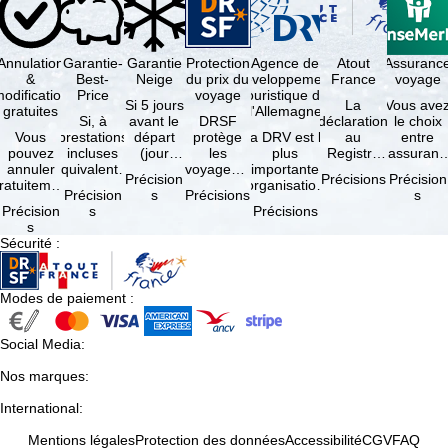
Annulation
Garantie-
Garantie
Protection
Agence de
Atout
Assuranc
&
Best-
Neige
du prix du
développement
France
voyage
odification
Price
voyage
touristique de
Si 5 jours
La
Vous ave
gratuites
l'Allemagne
Si, à
avant le
DRSF
déclaration
le choix
Vous
prestations
départ
protège
La DRV est la
au
entre
pouvez
incluses
(jour
les
plus
Registre
l'assuranc
annuler
équivalentes
d'arrivée),
voyageurs
importante
des
annulatio
Précision
Précisions
Précision
ratuitement
et sous
tous les
qui
organisation
Opérateurs
et
Précision
s
Précisions
s
dans les 5
réserve de
domaines
réservent
des
de
interruptio
Précision
s
Précisions
ours suivant
disponibilités,
skiables
un voyage
professionnels
Voyages et
de séjour
s
la
vous …
inclus …
à forfait
du tourisme
de Séjours
et …
Sécurité
:
éservation,
ou des
(agences …
est
à …
services
obligatoire
de …
…
Modes de paiement
:
Social Media
:
Nos marques
:
International
:
Mentions légales
Protection des données
Accessibilité
CGV
FAQ