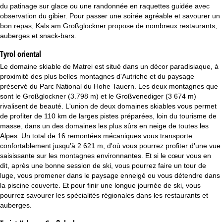
c
du patinage sur glace ou une randonnée en raquettes guidée avec
observation du gibier. Pour passer une soirée agréable et savourer un
u
bon repas, Kals am Großglockner propose de nombreux restaurants,
auberges et snack-bars.
e
Tyrol oriental
i
Le domaine skiable de Matrei est situé dans un décor paradisiaque, à
proximité des plus belles montagnes d'Autriche et du paysage
l
préservé du Parc National du Hohe Tauern. Les deux montagnes que
sont le Großglockner (3.798 m) et le Großvenediger (3 674 m)
rivalisent de beauté. L'union de deux domaines skiables vous permet
de profiter de 110 km de larges pistes préparées, loin du tourisme de
masse, dans un des domaines les plus sûrs en neige de toutes les
Alpes. Un total de 16 remontées mécaniques vous transporte
confortablement jusqu'à 2 621 m, d'où vous pourrez profiter d'une vue
saisissante sur les montagnes environnantes. Et si le cœur vous en
dit, après une bonne session de ski, vous pourrez faire un tour de
luge, vous promener dans le paysage enneigé ou vous détendre dans
la piscine couverte. Et pour finir une longue journée de ski, vous
pourrez savourer les spécialités régionales dans les restaurants et
auberges.