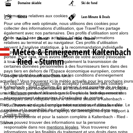
Domaine skiable
Ski de fond
Informations relatives aux cookies
Météo
Last-Minute & Deals
Pour une offre web optimale, nous utilisons des cookies pour
collecter des informations d'utilisation, que TravelTrex partage
également avec nos partenaires. Des profils d'utilisation sont alors
créés sur la base de vos activités, à l'aide des informations
P
Autriche
Zillertal
Kaltenbach - Ried - Stumm
relatives au terminal et au navigateur. Ces profils d'utilisation
servent à l'analyse statistique, à la recommandation individuelle
Météo & Enneigement Kaltenbach
a
de produits, à la publicité individualisée et à la mesure de la
portée. Pour cela, nous avons besoin de votre accord (révocable
- Ried - Stumm
à tout moment), qui comprend également la transmission de
g
certaines données personnelles à des fournisseurs tiers dans des
pays tiers en dehors de l'Espace économique européen, comme
e
Vous cherchez des informations sur les conditions d'enneigement
Google ou Microsoft aux États-Unis.
actuelles? Vous trouverez ici la météo actuelle pour les prochains jours
En cliquant sur
Accepter
, vous acceptez l'utilisation des cookies
d
à Kaltenbach - Ried - Stumm. En général, il est possible de se faire
qui ne sont pas indispensables au fonctionnement. Si vous cliquez
une idée en regardant les webcams. De plus la liste des remontées
sur
Refuser
, nous n'utilisons que les services techniquement et
nécessairement nécessaires à l'exécution du contrat.
mécaniques sera indiquée dans le domaine skiable à Kaltenbach -
'
Ried - Stumm ainsi que l'enneigement en station et dans la vallée. Le
Vous trouverez de plus amples informations sur l'utilisation des
cookies et la possibilité de modifier vos paramètres dans nos
diagramme permet d'avoir un aperçu de l'enneigement par rapport à
a
Cookie-Policy
.
l'année précédente et pour la saison complète à Kaltenbach - Ried -
Vous pouvez trouver des informations sur la personne
Stumm.
c
responsable dans nos
mentions légales
. Vous trouverez des
informations sur les finalités du traitement et vos droits dans notre