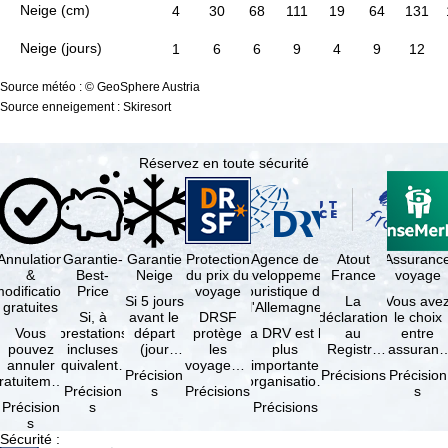
Neige (cm)
4
30
68
111
19
64
131
Neige (jours)
1
6
6
9
4
9
12
Source météo : © GeoSphere Austria
Source enneigement : Skiresort
Réservez en toute sécurité
Annulation
Garantie-
Garantie
Protection
Agence de
Atout
Assuranc
&
Best-
Neige
du prix du
développement
France
voyage
odification
Price
voyage
touristique de
Si 5 jours
La
Vous ave
gratuites
l'Allemagne
Si, à
avant le
DRSF
déclaration
le choix
Vous
prestations
départ
protège
La DRV est la
au
entre
pouvez
incluses
(jour
les
plus
Registre
l'assuranc
annuler
équivalentes
d'arrivée),
voyageurs
importante
des
annulatio
Précision
Précisions
Précision
ratuitement
et sous
tous les
qui
organisation
Opérateurs
et
Précision
s
Précisions
s
dans les 5
réserve de
domaines
réservent
des
de
interruptio
Précision
s
Précisions
ours suivant
disponibilités,
skiables
un voyage
professionnels
Voyages et
de séjour
s
la
vous …
inclus …
à forfait
du tourisme
de Séjours
et …
Sécurité
:
éservation,
ou des
(agences …
est