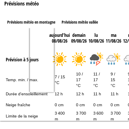
Prévisions météo
Prévisions météo en montagne
Prévisions météo vallée
aujourd'hui
demain
lu
ma
08/08/26
09/08/26
10/08/26
11/08/26
12/
Prévision à 5 jours
10 /
11 /
9 /
7 / 15
Temp. min. / max.
17
17
15
°C
°C
°C
°C
Durée d'ensoleillement
12 h
12 h
11 h
11 h
Neige fraîche
0 cm
0 cm
0 cm
0 cm
3 400
3 700
3 600
3 700
Limite de la neige
m
m
m
m