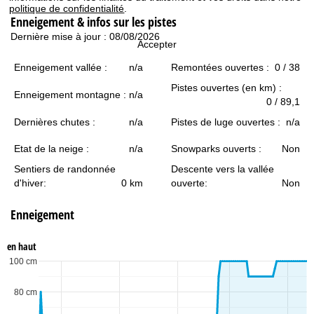
c
politique de confidentialité
.
Enneigement & infos sur les pistes
u
Dernière mise à jour : 08/08/2026
Accepter
e
Enneigement vallée :
n/a
Remontées ouvertes :
0 / 38
Pistes ouvertes (en km) :
i
Enneigement montagne :
n/a
0 / 89,1
l
Dernières chutes :
n/a
Pistes de luge ouvertes :
n/a
Etat de la neige :
n/a
Snowparks ouverts :
Non
Sentiers de randonnée
Descente vers la vallée
d'hiver:
0 km
ouverte:
Non
Enneigement
en haut
100 cm
80 cm