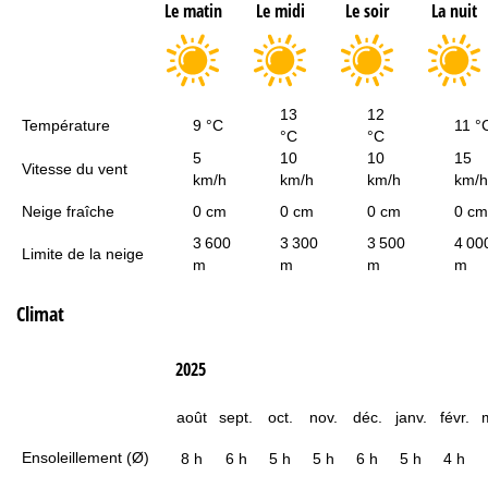
Le matin
Le midi
Le soir
La nuit
13
12
Température
9 °C
11 °
°C
°C
5
10
10
15
Vitesse du vent
km/h
km/h
km/h
km/h
Neige fraîche
0 cm
0 cm
0 cm
0 cm
3 600
3 300
3 500
4 00
Limite de la neige
m
m
m
m
Climat
2025
août
sept.
oct.
nov.
déc.
janv.
févr.
Ensoleillement (Ø)
8 h
6 h
5 h
5 h
6 h
5 h
4 h