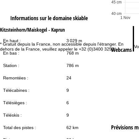
Sa
45 cm
40 cm
Informations sur le domaine skiable
1 Nov
Kitzsteinhorn/Maiskogel - Kaprun
En haut :
3 029 m
* Gratuit depuis la France, non accessible depuis l'étranger. En
Vo
Webcams
dehors de la France, veuillez appeler le +32 (0)3400 3253.
En bas :
768 m
Station :
786 m
Remontées :
24
Télécabines :
9
Télésièges :
6
Téléskis :
9
Prévisions m
Total des pistes :
62 km