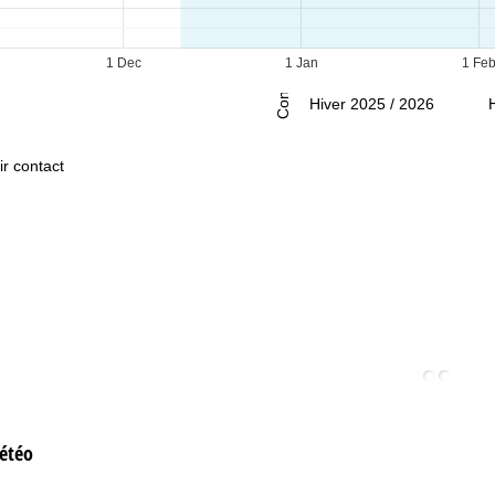
m.-Dim. :
fermé
1 Dec
1 Jan
1 Fe
Conseil
Hiver 2025 / 2026
ir contact
étéo