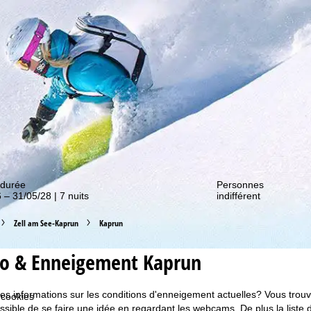
couvrir nos promos !
 durée
Personnes
 – 31/05/28 | 7 nuits
indifférent
Zell am See-Kaprun
Kaprun
o & Enneigement Kaprun
s informations sur les conditions d'enneigement actuelles? Vous trouve
 cookies
possible de se faire une idée en regardant les webcams. De plus la lis