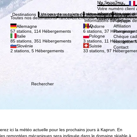
Veuil
My SnowTrex
My SnowTrex
Inscription
Votre numéro client 
informations concer
Les nouveaux sujets de notre magazine
Informations de voyage
À propos de
Destinations
Univers de vacances
Informations
Entreprise
Toutes nos destinations
France
Autriche
Italie
Suisse
Allemagne
And
réservation.
Informations de voyage
À propos de
FAQ
Affiliation
Allemagne
Andorre
Parrainage
57 stations, 114 Hébergements
6 stations, 37 Hébergement
Italie
Pologne
Chèque ca
85 stations, 351 Hébergements
3 stations, 11 Hébergement
Inscription 
Slovénie
Suisse
Contact
2 stations, 5 Hébergements
33 stations, 97 Hébergeme
Rechercher
rez ici la météo actuelle pour les prochains jours à Kaprun. En
te des remontées mécaniques sera indiquée dans le domaine skiable à