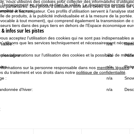
e, nous utilisons des cookies pour collecter des informations d'utilisat
 l'enneigement en station et dans la vallée. Le diagramme permet d'av
partenaires. Des profils d'utilisation sont alors créés sur la base de vo
omplète à Kaprun.
rminal et au navigateur. Ces profils d'utilisation servent à l'analyse stat
e de produits, à la publicité individualisée et à la mesure de la portée
évocable à tout moment), qui comprend également la transmission de 
isseurs tiers dans des pays tiers en dehors de l'Espace économique 
& infos sur les pistes
 vous acceptez l'utilisation des cookies qui ne sont pas indispensables 
 n'utilisons que les services techniquement et nécessairement nécessair
vallée :
n/a
Remo
les informations sur l'utilisation des cookies et la possibilité de modi
 montagne :
n/a
Piste
tes :
n/a
Piste
informations sur la personne responsable dans nos
mentions légales
. 
tés du traitement et vos droits dans notre
politique de confidentialité
.
ge :
n/a
Snow
andonnée d'hiver:
n/a
Desce
t