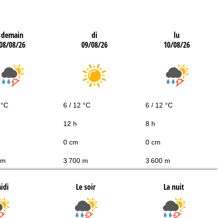
demain
di
lu
08/08/26
09/08/26
10/08/26
 °C
6 / 12 °C
6 / 12 °C
12 h
8 h
0 cm
0 cm
 m
3 700 m
3 600 m
idi
Le soir
La nuit