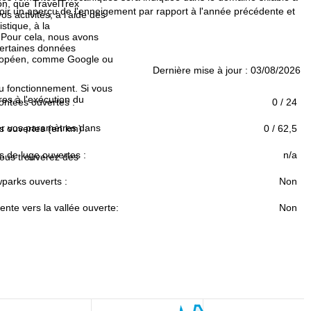
ion, que TravelTrex
oir un aperçu de l'enneigement par rapport à l'année précédente et
s activités, à l'aide des
istique, à la
. Pour cela, nous avons
certaines données
européen, comme Google ou
Dernière mise à jour : 03/08/2026
au fonctionnement. Si vous
es à l'exécution du
ntées ouvertes :
0 / 24
fier vos paramètres dans
s ouvertes (en km) :
0 / 62,5
s de luge ouvertes :
n/a
Vous trouverez des
parks ouverts :
Non
nte vers la vallée ouverte:
Non