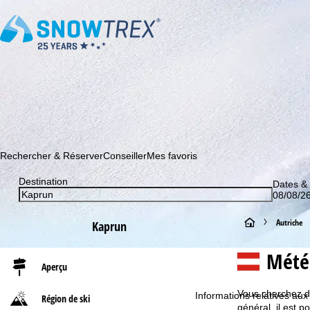
Abonnez-vous à notre newsletter et soyez le premier à dé
Rechercher & Réserver
Conseiller
Mes favoris
Destination
Dates &
08/08/26
P
Autriche
Kaprun
a
Mété
Aperçu
g
Vous cherchez de
Informations relatives aux
Région de ski
e
général, il est 