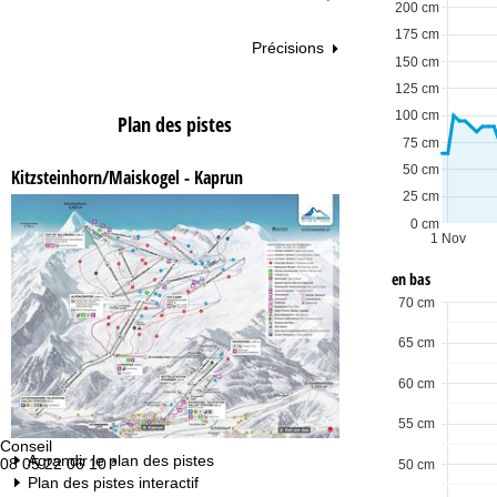
200 cm
175 cm
Précisions
150 cm
125 cm
100 cm
Plan des pistes
75 cm
50 cm
Kitzsteinhorn/Maiskogel - Kaprun
25 cm
0 cm
1 Nov
en bas
70 cm
65 cm
60 cm
55 cm
Conseil
Ho
Agrandir le plan des pistes
08 05 22 06 10 *
Lu
50 cm
Ve
Plan des pistes interactif