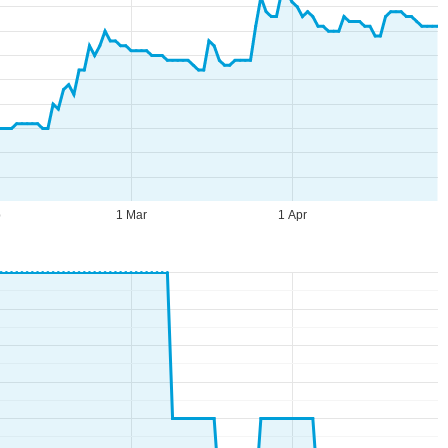
b
1 Mar
1 Apr