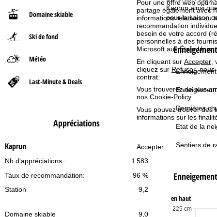
Pour une offre web optimal
Kaprun ainsi que
partage également avec nos 
Domaine skiable
d
pour la saison c
informations relatives au te
recommandation individuell
besoin de votre accord (r
Ski de fond
'
personnelles à des fourn
Enneigement 
Microsoft aux États-Unis.
a
Météo
En cliquant sur
Accepter
,
cliquez sur
Refuser
, nous
Enneigement 
c
contrat.
Last-Minute & Deals
Vous trouverez de plus amp
Enneigement
nos
Cookie-Policy
.
c
Dernières chu
Vous pouvez trouver des 
u
informations sur les finali
Appréciations
Etat de la nei
e
Sentiers de r
Kaprun
Accepter
i
Nb d'appréciations :
1 583
Enneigemen
Taux de recommandation:
96 %
l
Station
9,2
en haut
225 cm
Domaine skiable
9,0