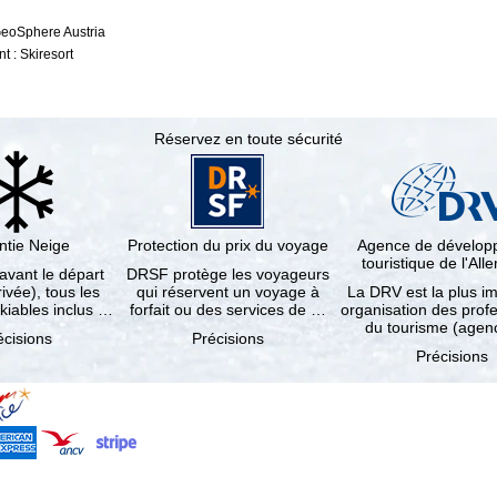
GeoSphere Austria
 : Skiresort
Réservez en toute sécurité
ntie Neige
Protection du prix du voyage
Agence de dévelo
touristique de l'Al
 avant le départ
DRSF protège les voyageurs
rivée), tous les
qui réservent un voyage à
La DRV est la plus i
kiables inclus …
forfait ou des services de …
organisation des prof
du tourisme (age
écisions
Précisions
Précisions