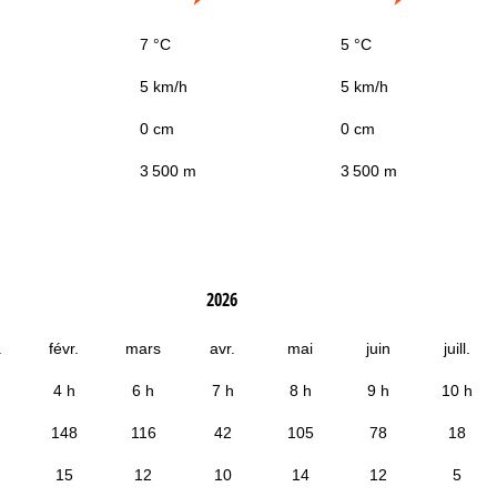
7 °C
5 °C
5 km/h
5 km/h
0 cm
0 cm
3 500 m
3 500 m
2026
.
févr.
mars
avr.
mai
juin
juill.
4 h
6 h
7 h
8 h
9 h
10 h
148
116
42
105
78
18
15
12
10
14
12
5