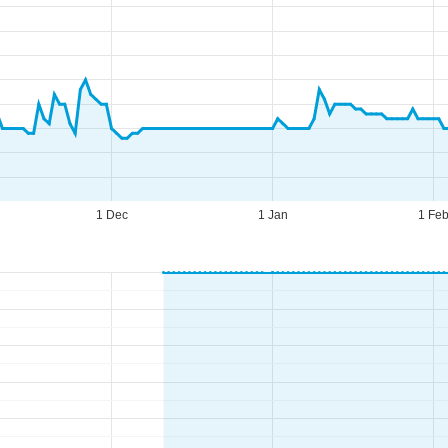
1 Dec
1 Jan
1 Fe
raires d'ouverture
n.-Jeu. :
09h00-17h00
n. :
09h00-14h00