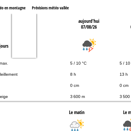
téo en montagne
Prévisions météo vallée
aujourd'hui
07/08/26
jours
 max.
5 / 10 °C
5 / 10
leillement
8 h
13 h
0 cm
0 cm
neige
3 600 m
3 500
Le matin
Le m