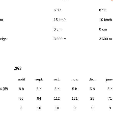
6 °C
8 °C
nt
15 km/h
10 km/h
0 cm
0 cm
neige
3 600 m
3 600 m
2025
août
sept.
oct.
nov.
déc.
janv
t (Ø)
8 h
6 h
5 h
5 h
5 h
5 h
36
84
112
121
23
71
8
10
10
9
5
9