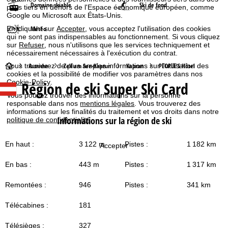
Domaine skiable
Ski de fond
pays tiers en dehors de l'Espace économique européen, comme
Google ou Microsoft aux États-Unis.
Météo
En cliquant sur
Accepter
, vous acceptez l'utilisation des cookies
qui ne sont pas indispensables au fonctionnement. Si vous cliquez
sur
Refuser
, nous n'utilisons que les services techniquement et
nécessairement nécessaires à l'exécution du contrat.
P
Vous trouverez de plus amples informations sur l'utilisation des
Autriche
Zell am See-Kaprun
Kaprun
PEOPLE'S Hôtel
cookies et la possibilité de modifier vos paramètres dans nos
Cookie-Policy
.
Région de ski Super Ski Card
a
Vous pouvez trouver des informations sur la personne
responsable dans nos
mentions légales
. Vous trouverez des
g
informations sur les finalités du traitement et vos droits dans notre
Informations sur la région de ski
politique de confidentialité
.
e
En haut :
3 122 m
Pistes :
1 182 km
Accepter
d
En bas :
443 m
Pistes :
1 317 km
'
Remontées :
946
Pistes :
341 km
a
Télécabines :
181
c
Télésièges :
327