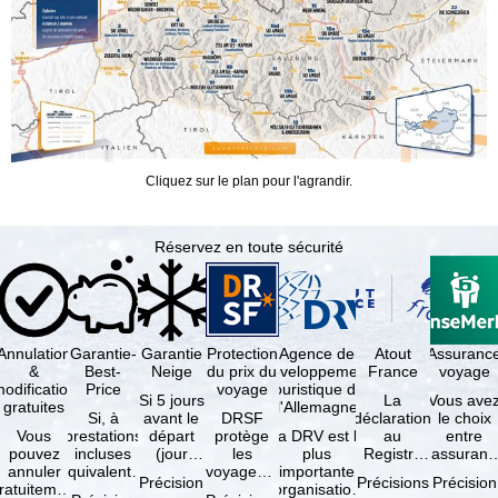
Cliquez sur le plan pour l'agrandir.
Réservez en toute sécurité
Annulation
Garantie-
Garantie
Protection
Agence de
Atout
Assuranc
&
Best-
Neige
du prix du
développement
France
voyage
odification
Price
voyage
touristique de
Si 5 jours
La
Vous ave
gratuites
l'Allemagne
Si, à
avant le
DRSF
déclaration
le choix
Vous
prestations
départ
protège
La DRV est la
au
entre
pouvez
incluses
(jour
les
plus
Registre
l'assuranc
annuler
équivalentes
d'arrivée),
voyageurs
importante
des
annulatio
Précision
Précisions
Précision
ratuitement
et sous
tous les
qui
organisation
Opérateurs
et