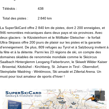
c
Téléskis :
438
u
Total des pistes :
2 840 km
e
La SuperSkiCard offre 2 840 km de pistes, dont 2 200 enneigées, et
i
946 remontées mécaniques dans deux pays et six provinces. Avec
deux glaciers - le Kitzsteinhorn et le Mölltaler Gletscher - le forfait
l
Ultra-Skipass offre 200 jours de plaisir sur les pistes et la garantie
d'enneigement. De plus, 809 refuges au Tyrol et à Salzbourg invitent à
la fête et à la détente. Parmi les 23 régions de ski, on compte des
domaines skiables de renommée mondiale comme le Skicircus
Saalbach Hinterglemm Leogang Fieberbrunn, le Skiwelt Wilder Kaiser
- Brixental, Kitzbühel - Kirchberg, St. Johann in Tirol - Oberndorf,
Steinplatte Waidring - Winklmoos, Ski amadé et Zillertal Arena. Un
must pour tout amateur de sports d'hiver !