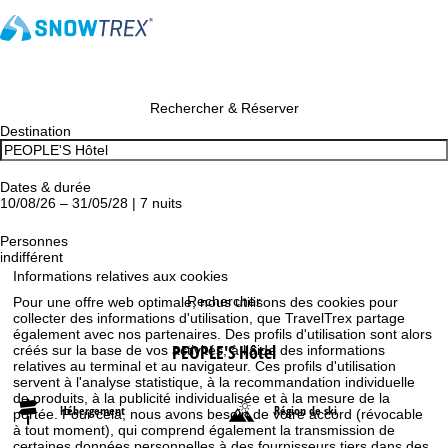
Rechercher & Réserver
Destination
Dates & durée
10/08/26 – 31/05/28 | 7 nuits
Personnes
indifférent
Informations relatives aux cookies
Rechercher
Pour une offre web optimale, nous utilisons des cookies pour
collecter des informations d'utilisation, que TravelTrex partage
également avec nos partenaires. Des profils d'utilisation sont alors
PEOPLE'S Hôtel
créés sur la base de vos activités, à l'aide des informations
relatives au terminal et au navigateur. Ces profils d'utilisation
servent à l'analyse statistique, à la recommandation individuelle
de produits, à la publicité individualisée et à la mesure de la
Hébergement
Région de ski
portée. Pour cela, nous avons besoin de votre accord (révocable
à tout moment), qui comprend également la transmission de
certaines données personnelles à des fournisseurs tiers dans des