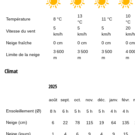
13
10
Température
8 °C
11 °C
°C
°C
5
5
5
20
Vitesse du vent
km/h
km/h
km/h
km/h
Neige fraîche
0 cm
0 cm
0 cm
0 cm
3 600
3 500
3 500
4 00
Limite de la neige
m
m
m
m
Climat
2025
août
sept.
oct.
nov.
déc.
janv.
févr.
Ensoleillement (Ø)
8 h
6 h
5 h
5 h
5 h
4 h
4 h
Neige (cm)
6
22
78
115
19
64
135
Neige (jours)
1
4
6
9
4
9
15