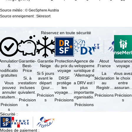
Source météo : © GeoSphere Austria
Source enneigement : Skiresort
Réservez en toute sécurité
Annulation
Garantie-
Garantie
Protection
Agence de
Atout
Assuranc
&
Best-
Neige
du prix du
développement
France
voyage
odification
Price
voyage
touristique de
Si 5 jours
La
Vous ave
gratuites
l'Allemagne
Si, à
avant le
DRSF
déclaration
le choix
Vous
prestations
départ
protège
La DRV est la
au
entre
pouvez
incluses
(jour
les
plus
Registre
l'assuranc
annuler
équivalentes
d'arrivée),
voyageurs
importante
des
annulatio
Précision
Précisions
Précision
ratuitement
et sous
tous les
qui
organisation
Opérateurs
et
Précision
s
Précisions
s
dans les 5
réserve de
domaines
réservent
des
de
interruptio
Précision
s
Précisions
ours suivant
disponibilités,
skiables
un voyage
professionnels
Voyages et
de séjour
s
la
vous …
inclus …
à forfait
du tourisme
de Séjours
et …
Sécurité
:
éservation,
ou des
(agences …
est
à …
services
obligatoire
de …
…
Modes de paiement
: