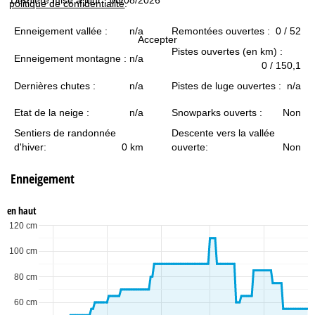
politique de confidentialité
.
c
Enneigement vallée :
n/a
Remontées ouvertes :
0 / 52
u
Accepter
Pistes ouvertes (en km) :
Enneigement montagne :
n/a
e
0 / 150,1
Dernières chutes :
n/a
Pistes de luge ouvertes :
n/a
i
Etat de la neige :
n/a
Snowparks ouverts :
Non
l
Sentiers de randonnée
Descente vers la vallée
d'hiver:
0 km
ouverte:
Non
Enneigement
en haut
120 cm
100 cm
80 cm
60 cm