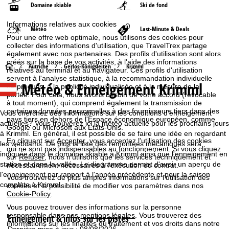
Domaine skiable
Ski de fond
Informations relatives aux cookies
Météo
Last-Minute & Deals
Pour une offre web optimale, nous utilisons des cookies pour
collecter des informations d'utilisation, que TravelTrex partage
également avec nos partenaires. Des profils d'utilisation sont alors
créés sur la base de vos activités, à l'aide des informations
P
Autriche
Gerlos-Königsleiten
Krimml
relatives au terminal et au navigateur. Ces profils d'utilisation
servent à l'analyse statistique, à la recommandation individuelle
Météo & Enneigement Krimml
de produits, à la publicité individualisée et à la mesure de la
a
portée. Pour cela, nous avons besoin de votre accord (révocable
à tout moment), qui comprend également la transmission de
g
certaines données personnelles à des fournisseurs tiers dans des
Vous cherchez des informations sur les conditions d'enneigement
pays tiers en dehors de l'Espace économique européen, comme
actuelles? Vous trouverez ici la météo actuelle pour les prochains jours
Google ou Microsoft aux États-Unis.
e
à Krimml. En général, il est possible de se faire une idée en regardant
En cliquant sur
Accepter
, vous acceptez l'utilisation des cookies
les webcams. De plus la liste des remontées mécaniques sera
qui ne sont pas indispensables au fonctionnement. Si vous cliquez
d
indiquée dans le domaine skiable à Krimml ainsi que l'enneigement en
sur
Refuser
, nous n'utilisons que les services techniquement et
station et dans la vallée. Le diagramme permet d'avoir un aperçu de
nécessairement nécessaires à l'exécution du contrat.
'
l'enneigement par rapport à l'année précédente et pour la saison
Vous trouverez de plus amples informations sur l'utilisation des
complète à Krimml.
cookies et la possibilité de modifier vos paramètres dans nos
a
Cookie-Policy
.
Vous pouvez trouver des informations sur la personne
c
responsable dans nos
mentions légales
. Vous trouverez des
Enneigement & infos sur les pistes
informations sur les finalités du traitement et vos droits dans notre
Dernière mise à jour : 08/08/2026