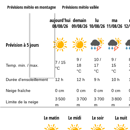
Prévisions météo en montagne
Prévisions météo vallée
aujourd'hui
demain
lu
ma
08/08/26
09/08/26
10/08/26
11/08/26
12/
Prévision à 5 jours
9 /
10 /
9 /
7 / 15
Temp. min. / max.
18
17
15
°C
°C
°C
°C
Durée d'ensoleillement
12 h
12 h
9 h
10 h
Neige fraîche
0 cm
0 cm
0 cm
0 cm
3 500
3 700
3 700
3 800
Limite de la neige
m
m
m
m
Le matin
Le midi
Le soir
La nuit