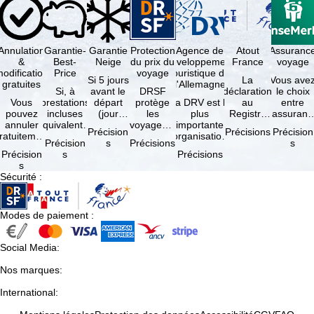
Annulation
Garantie-
Garantie
Protection
Agence de
Atout
Assuranc
&
Best-
Neige
du prix du
développement
France
voyage
odification
Price
voyage
touristique de
Si 5 jours
La
Vous ave
gratuites
l'Allemagne
Si, à
avant le
DRSF
déclaration
le choix
Vous
prestations
départ
protège
La DRV est la
au
entre
pouvez
incluses
(jour
les
plus
Registre
l'assuranc
annuler
équivalentes
d'arrivée),
voyageurs
importante
des
annulatio
Précision
Précisions
Précision
ratuitement
et sous
tous les
qui
organisation
Opérateurs
et
Précision
s
Précisions
s
dans les 5
réserve de
domaines
réservent
des
de
interruptio
Précision
s
Précisions
ours suivant
disponibilités,
skiables
un voyage
professionnels
Voyages et
de séjour
s
la
vous …
inclus …
à forfait
du tourisme
de Séjours
et …
Sécurité
:
éservation,
ou des
(agences …
est
à …
services
obligatoire
de …
…
Modes de paiement
:
Social Media
:
Nos marques
:
International
: