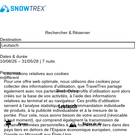
Rechercher & Réserver
Destination
Dates & durée
10/08/26 – 31/05/28 | 7 nuits
Personnes
Informations relatives aux cookies
indifférent
Pour une offre web optimale, nous utilisons des cookies pour
collecter des informations d'utilisation, que TravelTrex partage
Rechercher
également avec nos partenaires. Des profils d'utilisation sont alors
créés sur la base de vos activités, à l'aide des informations
relatives au terminal et au navigateur. Ces profils d'utilisation
Leutasch
servent à l'analyse statistique, à la recommandation individuelle
de produits, à la publicité individualisée et à la mesure de la
portée. Pour cela, nous avons besoin de votre accord (révocable
à tout moment), qui comprend également la transmission de
Aperçu
Région de ski
certaines données personnelles à des fournisseurs tiers dans des
pays tiers en dehors de l'Espace économique européen, comme
Google ou Microsoft aux États-Unis.