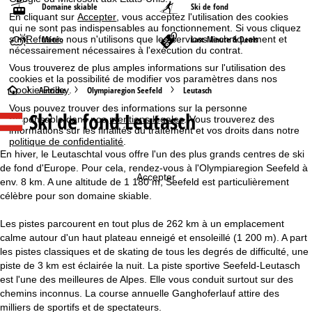
Domaine skiable
Ski de fond
En cliquant sur
Accepter
, vous acceptez l'utilisation des cookies
qui ne sont pas indispensables au fonctionnement. Si vous cliquez
Météo
Last-Minute & Deals
sur
Refuser
, nous n'utilisons que les services techniquement et
nécessairement nécessaires à l'exécution du contrat.
Vous trouverez de plus amples informations sur l'utilisation des
cookies et la possibilité de modifier vos paramètres dans nos
P
Cookie-Policy
.
Autriche
Olympiaregion Seefeld
Leutasch
Vous pouvez trouver des informations sur la personne
Ski de fond Leutasch
a
responsable dans nos
mentions légales
. Vous trouverez des
informations sur les finalités du traitement et vos droits dans notre
politique de confidentialité
.
g
En hiver, le Leutaschtal vous offre l'un des plus grands centres de ski
de fond d'Europe. Pour cela, rendez-vous à l'Olympiaregion Seefeld à
e
Accepter
env. 8 km. A une altitude de 1 180 m, Seefeld est particulièrement
célèbre pour son domaine skiable.
d
Les pistes parcourent en tout plus de 262 km à un emplacement
'
calme autour d'un haut plateau enneigé et ensoleillé (1 200 m). A part
les pistes classiques et de skating de tous les degrés de difficulté, une
a
piste de 3 km est éclairée la nuit. La piste sportive Seefeld-Leutasch
est l'une des meilleures de Alpes. Elle vous conduit surtout sur des
c
chemins inconnus. La course annuelle Ganghoferlauf attire des
milliers de sportifs et de spectateurs.