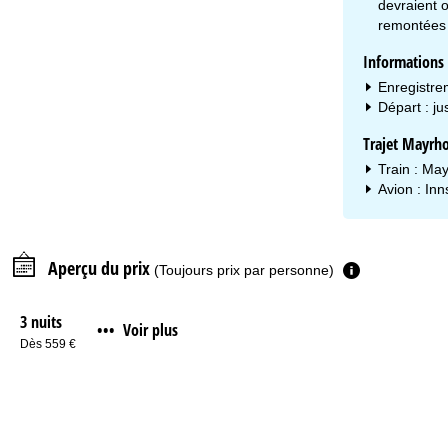
devraient o
remontées
Informations s
Enregistre
Départ : j
Trajet Mayrh
Train : Ma
Avion : In
Aperçu du prix
(Toujours prix par personne)
3 nuits
Voir plus
•••
Dès 559 €