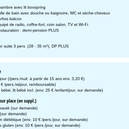
ambre avec lit boxspring
lle de bain avec douche ou baignoire, WC et sèche-cheveux
rfois balcon
uipé de radio, coffre-fort, coin salon, TV et Wi-Fi
stauration : demi-pension PLUS
or suite 3 pers. (28 - 35 m²), DP PLUS
e
our (/pers./nuit: à partir de 15 ans env. 3,20 €)
 € /pers./séjour, remboursable)
bébé, lit bébé incl. (env. 25 € /enfant/jour, sur demande)
ur place (en suppl.)
eauté (sur demande)
(sur demande)
n diététique (env. 10 € /pers./jour, sur demande)
 gluten (env. 10 € /pers./jour, sur demande)