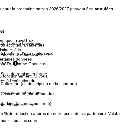
s pour la prochaine saison 2026/2027 peuvent être
annulées
ses
ion, que TravelTrex
Boisson de bienvenue
s activités, à l'aide des
istique, à la
1 bouteille d'eau /unité/séjour
. Pour cela, nous avons
certaines données
européen, comme Google ou
Wi-Fi
Salle de remise en forme
au fonctionnement. Si vous
es à l'exécution du
Coffre-fort (cf. description de la chambre)
fier vos paramètres dans
Chaise haute (sur demande)
Parking (selon disponibilité)
Vous trouverez des
5 % de réduction auprès de notre école de ski partenaire. Valable
pour : tous les cours