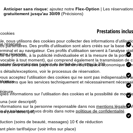
Anticiper sans risque:
ajoutez notre
Flex-Option
| Les réservation
gratuitement jusqu'au 30/09
(Précisions)
Prestations inclu
 cookies
e, nous utilisons des cookies pour collecter des informations d'utilisat
e réservée
partenaires. Des profils d'utilisation sont alors créés sur la base de vo
rminal et au navigateur. Ces profils d'utilisation servent à l'analyse stat
mme réservés
e de produits, à la publicité individualisée et à la mesure de la portée
évocable à tout moment), qui comprend également la transmission de 
llertaler Superskipass
(valeur du forfait de ski jusqu'à 399
isseurs tiers dans des pays tiers en dehors de l'Espace économique 
es détails/exceptions, voir le processus de réservation.
 vous acceptez l'utilisation des cookies qui ne sont pas indispensables 
térieure
 n'utilisons que les services techniquement et nécessairement nécessair
térieure
les informations sur l'utilisation des cookies et la possibilité de modi
na (voir descriptif)
informations sur la personne responsable dans nos
mentions légales
. 
tés du traitement et vos droits dans notre
politique de confidentialité
.
re (voir descriptif)
duction (soins de beauté, massages) 10 € de réduction
nt plein tarif/séjour (voir infos sur place)