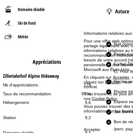
Domaine skiable
Astuce
d
Ski de fond
'
Informations relatives aux
a
Météo
Pour une offre web optimal
Nuit comm
partage également avec nos 
c
informations relatives au te
Repas co
recommandation individuell
c
besoin de votre accord (r
Appréciations
Forfait Zi
personnelles à des fourn
Microsoft aux États-Unis.
€). Pour l
u
Zillertalerhof Alpine Hideaway
En cliquant sur
Accepter
,
Piscine ex
cliquez sur
Refuser
, nous
e
Nb d'appréciations :
279
contrat.
Piscine in
Vous trouverez de plus amp
Taux de recommandation:
97 %
i
nos
Cookie-Policy
.
Espace sau
Hébergement
9,6
Vous pouvez trouver des 
l
informations sur les finali
Sac bien-êt
Station
9,2
Bon de ré
/pers. paya
Accepter
Domaine skiable
9,4