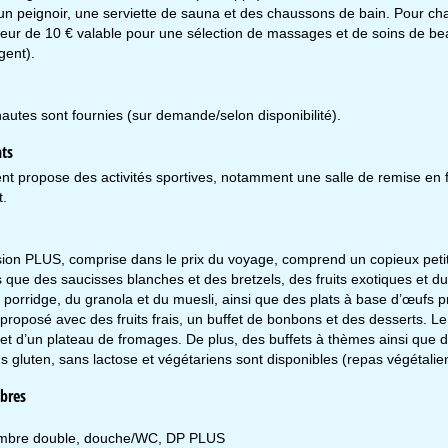
u’un peignoir, une serviette de sauna et des chaussons de bain. Pour ch
Conseil
eur de 10 € valable pour une sélection de massages et de soins de bea
gent).
ir contact
autes sont fournies (sur demande/selon disponibilité).
ts
nt propose des activités sportives, notamment une salle de remise en 
t.
ion PLUS, comprise dans le prix du voyage, comprend un copieux petit
es que des saucisses blanches et des bretzels, des fruits exotiques et 
porridge, du granola et du muesli, ainsi que des plats à base d’œufs p
 proposé avec des fruits frais, un buffet de bonbons et des desserts.
et d’un plateau de fromages. De plus, des buffets à thèmes ainsi que 
s gluten, sans lactose et végétariens sont disponibles (repas végétal
bres
bre double, douche/WC, DP PLUS