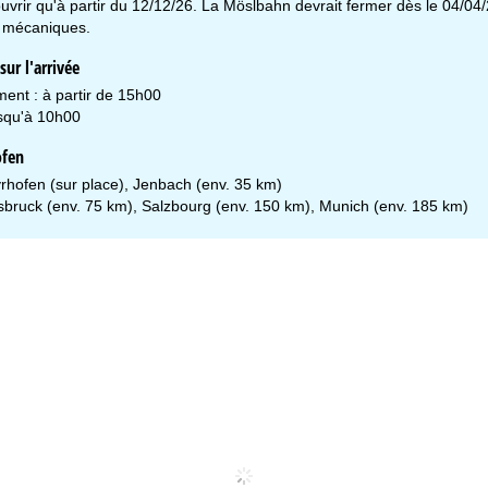
uvrir qu'à partir du 12/12/26. La Möslbahn devrait fermer dès le 04/04/
 mécaniques.
ur l'arrivée
ment : à partir de 15h00
usqu'à 10h00
ofen
yrhofen (sur place), Jenbach (env. 35 km)
nsbruck (env. 75 km), Salzbourg (env. 150 km), Munich (env. 185 km)