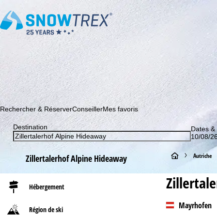
Abonnez-vous à notre newsletter et soyez le premier à dé
Rechercher & Réserver
Conseiller
Mes favoris
Destination
Dates &
10/08/26
P
Autriche
Zillertalerhof Alpine Hideaway
a
Zillerta
Hébergement
g
Mayrhofen
Région de ski
e