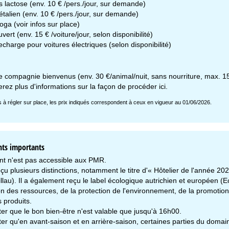
 lactose (env. 10 € /pers./jour, sur demande)
talien (env. 10 € /pers./jour, sur demande)
ga (voir infos sur place)
vert (env. 15 € /voiture/jour, selon disponibilité)
charge pour voitures électriques (selon disponibilité)
 compagnie bienvenus (env. 30 €/animal/nuit, sans nourriture, max. 1
erez plus d'informations sur la façon de procéder
ici
.
is à régler sur place, les prix indiqués correspondent à ceux en vigueur au 01/06/2026.
ts importants
t n'est pas accessible aux PMR.
eçu plusieurs distinctions, notamment le titre d'« Hôtelier de l'année
llau). Il a également reçu le label écologique autrichien et européen (
n des ressources, de la protection de l'environnement, de la promotion 
 produits.
ter que le bon bien-être n'est valable que jusqu'à 16h00.
oter qu'en avant-saison et en arrière-saison, certaines parties du dom