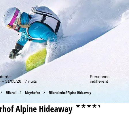
couvrir nos promos !
 durée
Personnes
 – 31/05/28 | 7 nuits
indifférent
Zillertal
Mayrhofen
Zillertalerhof Alpine Hideaway
lerhof Alpine Hideaway
****+