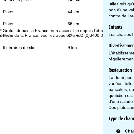
utiles tels q
bon d'une val
Pistes :
44 km
contre de l'ar
Pistes :
66 km
Enfants
* Gratuit depuis la France, non accessible depuis l'étranger. En
Vo
Les chaises h
dehors de la France, veuillez appeler le +32 (0)3400 3253.
Pistes :
32 km
Divertissemen
Itinéraires de ski :
9 km
L'établisseme
régulièremen
Restauration
La demi-pens
variées, tell
pancakes, du 
quotidien est
d’une salade 
Des plats san
Type de cham
Cham