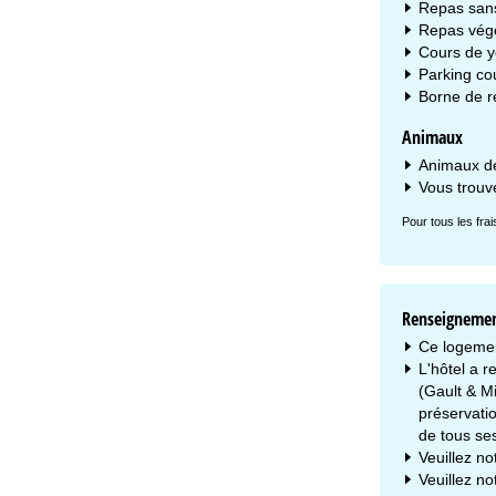
Repas sans
Repas végé
Cours de yo
Parking cou
Borne de re
Animaux
Animaux de
Vous trouv
Pour tous les fra
Renseignemen
Ce logemen
L'hôtel a r
(Gault & Mi
préservatio
de tous ses
Veuillez no
Veuillez n