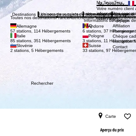
Veuil
My SnowTrex
My SnowTrex
Inscription
Votre numéro client 
informations concer
Les nouveaux sujets de notre magazine
Informations de voyage
À propos de
Destinations
Univers de vacances
Informations
Entreprise
Toutes nos destinations
France
Autriche
Italie
Suisse
Allemagne
And
réservation.
Informations de voyage
À propos de
FAQ
Affiliation
Allemagne
Andorre
Parrainage
57 stations, 114 Hébergements
6 stations, 37 Hébergement
Italie
Pologne
Chèque ca
85 stations, 351 Hébergements
3 stations, 11 Hébergement
Inscription 
Slovénie
Suisse
Contact
2 stations, 5 Hébergements
33 stations, 97 Hébergeme
Rechercher
Carte
Aperçu du prix