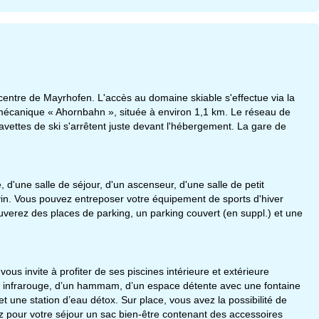
 centre de Mayrhofen. L'accès au domaine skiable s'effectue via la
écanique « Ahornbahn », située à environ 1,1 km. Le réseau de
navettes de ski s'arrêtent juste devant l'hébergement. La gare de
 d'une salle de séjour, d'un ascenseur, d'une salle de petit
vin. Vous pouvez entreposer votre équipement de sports d'hiver
verez des places de parking, un parking couvert (en suppl.) et une
us invite à profiter de ses piscines intérieure et extérieure
na infrarouge, d’un hammam, d’un espace détente avec une fontaine
t une station d’eau détox. Sur place, vous avez la possibilité de
 pour votre séjour un sac bien-être contenant des accessoires