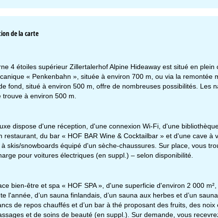
ion de la carte
ne 4 étoiles supérieur Zillertalerhof Alpine Hideaway est situé en plein
anique « Penkenbahn », située à environ 700 m, ou via la remontée m
 de fond, situé à environ 500 m, offre de nombreuses possibilités. Les 
 trouve à environ 500 m.
luxe dispose d'une réception, d'une connexion Wi-Fi, d'une bibliothèque,
n restaurant, du bar « HOF BAR Wine & Cocktailbar » et d'une cave à 
 à skis/snowboards équipé d'un sèche-chaussures. Sur place, vous trou
arge pour voitures électriques (en suppl.) – selon disponibilité.
raires d'ouverture
n.-Jeu. :
09h00-17h00
ce bien-être et spa « HOF SPA », d'une superficie d'environ 2 000 m², vo
n. :
09h00-14h00
te l'année, d’un sauna finlandais, d’un sauna aux herbes et d’un sau
m.-Dim. :
fermé
ncs de repos chauffés et d’un bar à thé proposant des fruits, des noix e
assages et de soins de beauté (en suppl.). Sur demande, vous recevrez