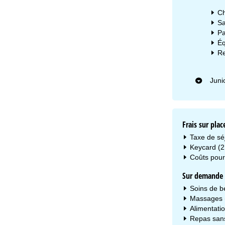
Ch
Sa
Pa
Éq
Re
Juni
Frais sur plac
Taxe de séj
Keycard (2
Coûts pour 
Sur demande s
Soins de b
Massages 
Alimentatio
Repas sans