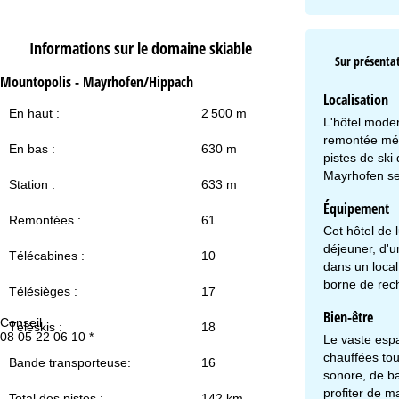
Informations sur le domaine skiable
Sur présentat
Mountopolis - Mayrhofen/Hippach
Localisation
En haut :
2 500 m
L'hôtel moder
remontée méc
En bas :
630 m
pistes de ski
Mayrhofen se
Station :
633 m
Équipement
Remontées :
61
Cet hôtel de 
déjeuner, d'u
Télécabines :
10
dans un local
borne de rech
Télésièges :
17
Bien-être
Conseil
Ho
Téléskis :
18
08 05 22 06 10 *
Lu
Le vaste espa
Ve
chauffées tou
Bande transporteuse:
16
Sa
sonore, de ba
profiter de m
Total des pistes :
142 km