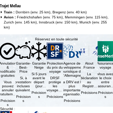
Trajet Mellau
Train :
Dornbirn (env. 25 km), Bregenz (env. 40 km)
Avion :
Friedrichshafen (env. 75 km), Memmingen (env. 115 km),
Zurich (env. 145 km), Innsbruck (env. 150 km), Munich (env. 255
km)
Réservez en toute sécurité
Annulation
Garantie-
Garantie
Protection
Agence de
Atout
Assuranc
&
Best-
Neige
du prix du
développement
France
voyage
odification
Price
voyage
touristique de
Si 5 jours
La
Vous ave
gratuites
l'Allemagne
Si, à
avant le
DRSF
déclaration
le choix
Vous
prestations
départ
protège
La DRV est la
au
entre
pouvez
incluses
(jour
les
plus
Registre
l'assuranc
annuler
équivalentes
d'arrivée),
voyageurs
importante
des
annulatio
Précision
Précisions
Précision
ratuitement
et sous
tous les
qui
organisation
Opérateurs
et
Précision
s
Précisions
s
dans les 5
réserve de
domaines
réservent
des
de
interruptio
Précision
s
Précisions
ours suivant
disponibilités,
skiables
un voyage
professionnels
Voyages et
de séjour
s
la
vous …
inclus …
à forfait
du tourisme
de Séjours
et …
Sécurité
:
éservation,
ou des
(agences …
est