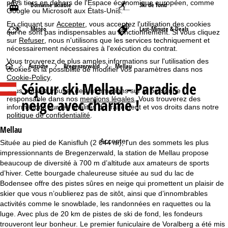
pays tiers en dehors de l'Espace économique européen, comme
Domaine skiable
Ski de fond
Google ou Microsoft aux États-Unis.
En cliquant sur
Accepter
, vous acceptez l'utilisation des cookies
Météo
Last-Minute & Deals
qui ne sont pas indispensables au fonctionnement. Si vous cliquez
sur
Refuser
, nous n'utilisons que les services techniquement et
nécessairement nécessaires à l'exécution du contrat.
Vous trouverez de plus amples informations sur l'utilisation des
P
Autriche
Bregenzerwald
Mellau
cookies et la possibilité de modifier vos paramètres dans nos
Cookie-Policy
.
Séjour ski
Mellau - Paradis de
a
Vous pouvez trouver des informations sur la personne
responsable dans nos
neige avec charme !
mentions légales
. Vous trouverez des
informations sur les finalités du traitement et vos droits dans notre
g
politique de confidentialité
.
e
Mellau
Accepter
Située au pied de Kanisfluh (2 044 m), l’un des sommets les plus
d
impressionnants de Bregenzerwald, la station de Mellau propose
beaucoup de diversité à 700 m d’altitude aux amateurs de sports
'
d’hiver. Cette bourgade chaleureuse située au sud du lac de
Bodensee offre des pistes sûres en neige qui promettent un plaisir de
a
skier que vous n’oublierez pas de sitôt, ainsi que d’innombrables
activités comme le snowblade, les randonnées en raquettes ou la
c
luge. Avec plus de 20 km de pistes de ski de fond, les fondeurs
trouveront leur bonheur. Le premier funiculaire de Voralberg a été mis