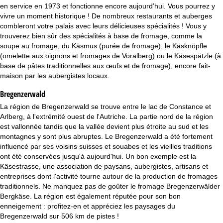
c
en service en 1973 et fonctionne encore aujourd’hui. Vous pourrez y
vivre un moment historique ! De nombreux restaurants et auberges
u
combleront votre palais avec leurs délicieuses spécialités ! Vous y
trouverez bien sûr des spécialités à base de fromage, comme la
e
soupe au fromage, du Käsmus (purée de fromage), le Käsknöpfle
(omelette aux oignons et fromages de Voralberg) ou le Käsespätzle (à
i
base de pâtes traditionnelles aux œufs et de fromage), encore fait-
maison par les aubergistes locaux.
l
Bregenzerwald
La région de Bregenzerwald se trouve entre le lac de Constance et
Arlberg, à l'extrémité ouest de l'Autriche. La partie nord de la région
est vallonnée tandis que la vallée devient plus étroite au sud et les
montagnes y sont plus abruptes. Le Bregenzerwald a été fortement
influencé par ses voisins suisses et souabes et les vieilles traditions
ont été conservées jusqu'à aujourd'hui. Un bon exemple est la
Käsestrasse, une association de paysans, aubergistes, artisans et
entreprises dont l'activité tourne autour de la production de fromages
traditionnels. Ne manquez pas de goûter le fromage Bregenzerwälder
Bergkäse. La région est également réputée pour son bon
enneigement : profitez-en et appréciez les paysages du
Bregenzerwald sur 506 km de pistes !