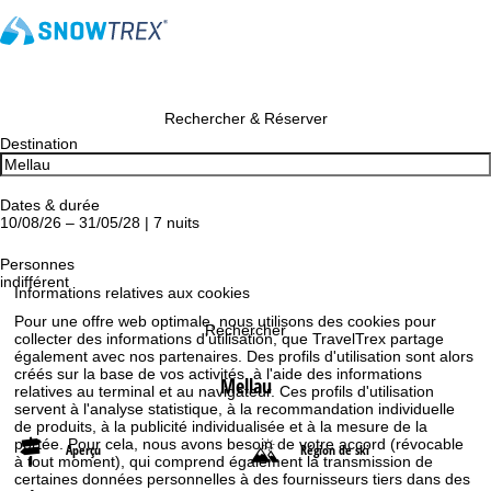
Rechercher & Réserver
Destination
Dates & durée
10/08/26 – 31/05/28 | 7 nuits
Personnes
indifférent
Informations relatives aux cookies
Pour une offre web optimale, nous utilisons des cookies pour
Rechercher
collecter des informations d'utilisation, que TravelTrex partage
également avec nos partenaires. Des profils d'utilisation sont alors
créés sur la base de vos activités, à l'aide des informations
Mellau
relatives au terminal et au navigateur. Ces profils d'utilisation
servent à l'analyse statistique, à la recommandation individuelle
de produits, à la publicité individualisée et à la mesure de la
portée. Pour cela, nous avons besoin de votre accord (révocable
Aperçu
Région de ski
à tout moment), qui comprend également la transmission de
certaines données personnelles à des fournisseurs tiers dans des