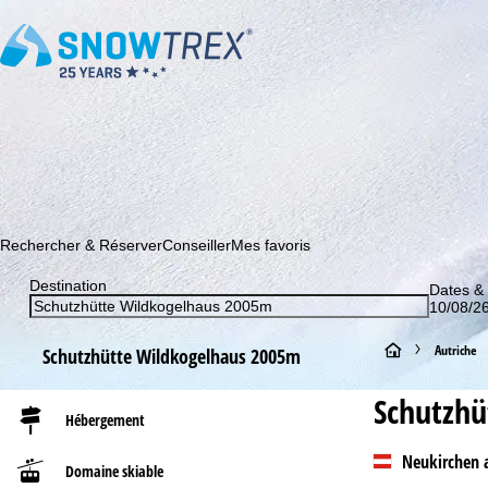
Abonnez-vous à notre newsletter et soyez le premier à dé
Rechercher & Réserver
Conseiller
Mes favoris
Destination
Dates &
10/08/26
P
Autriche
Schutzhütte Wildkogelhaus 2005m
a
Schutzhü
Hébergement
g
Neukirchen 
Domaine skiable
e