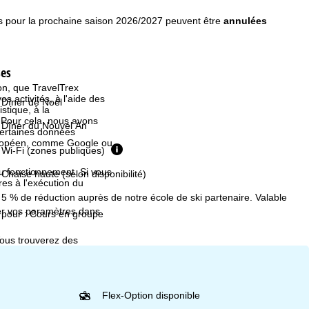
s pour la prochaine saison 2026/2027 peuvent être
annulées
ses
ion, que TravelTrex
s activités, à l'aide des
Dîner de Noël
istique, à la
. Pour cela, nous avons
Dîner du Nouvel An
certaines données
européen, comme Google ou
Wi-Fi (zones publiques)
au fonctionnement. Si vous
Chaise haute (selon disponibilité)
es à l'exécution du
5 % de réduction auprès de notre école de ski partenaire. Valable
fier vos paramètres dans
pour : Cours en groupe
Vous trouverez des
Flex-Option disponible