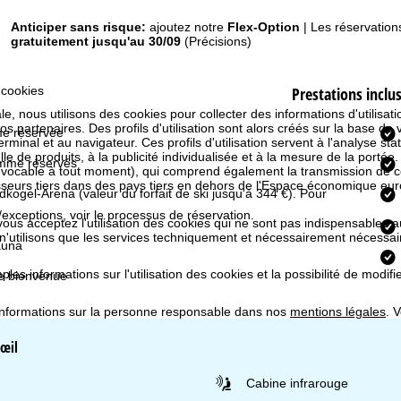
Anticiper sans risque:
ajoutez notre
Flex-Option
| Les réservation
gratuitement jusqu'au 30/09
(Précisions)
Prestations inclu
 cookies
e, nous utilisons des cookies pour collecter des informations d'utilisat
partenaires. Des profils d'utilisation sont alors créés sur la base de vo
e réservée
rminal et au navigateur. Ces profils d'utilisation servent à l'analyse stat
e de produits, à la publicité individualisée et à la mesure de la portée
mme réservés
évocable à tout moment), qui comprend également la transmission de 
isseurs tiers dans des pays tiers en dehors de l'Espace économique 
ildkogel-Arena
(valeur du forfait de ski jusqu'à 344 €). Pour
s/exceptions, voir le processus de réservation.
 vous acceptez l'utilisation des cookies qui ne sont pas indispensables 
 n'utilisons que les services techniquement et nécessairement nécessair
auna
les informations sur l'utilisation des cookies et la possibilité de modi
e bienvenue
informations sur la personne responsable dans nos
mentions légales
. 
tés du traitement et vos droits dans notre
politique de confidentialité
.
'œil
Cabine infrarouge