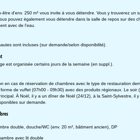
-être d'env. 250 m² vous invite à vous détendre. Vous y trouverez un 
 Vous pouvez également vous détendre dans la salle de repos sur des c
ent avec de l'eau.
autes sont incluses (sur demande/selon disponibilité).
nt
ge est organisée certains jours de la semaine (en suppl.).
ion en cas de réservation de chambres avec le type de restauration de
forme de vuffet (07h00 - 09h30) avec des produits régionaux. Le soir 
rincipal. À Noël, il y a un dîner de Noël (24/12), à la Saint-Sylvestre, 
sponibles sur demande.
raires d'ouverture
n.-Jeu. :
09h00-17h00
bres
n. :
09h00-14h00
m.-Dim. :
fermé
bre double, douche/WC (env. 20 m², bâtiment ancien), DP
ambre avec lit double