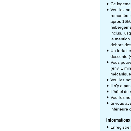
Ce logemen
Veuillez n
remontée m
après 16h00
hébergemen
inclus, ju
la mention
dehors des
Un forfait 
descente (
Vous pouvez
(env. 1 mi
mécanique
Veuillez n
Il n'y a pa
L'hôtel de
Veuillez n
Si vous ave
inférieure
Informations s
Enregistre