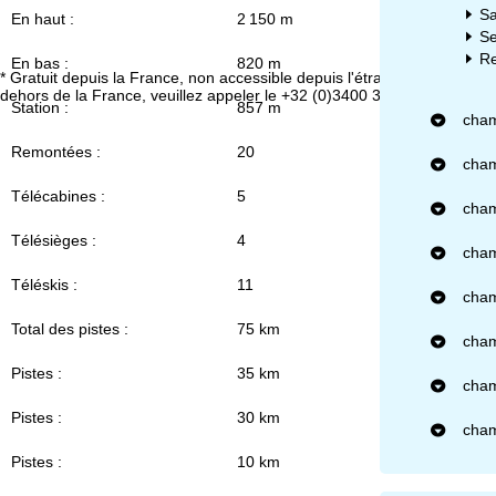
Sa
En haut :
2 150 m
Se
Re
En bas :
820 m
* Gratuit depuis la France, non accessible depuis l'étranger. En
Vo
dehors de la France, veuillez appeler le +32 (0)3400 3253.
Station :
857 m
cham
Remontées :
20
cham
Télécabines :
5
cham
Télésièges :
4
cham
Téléskis :
11
cham
Total des pistes :
75 km
cham
Pistes :
35 km
cham
Pistes :
30 km
cham
Pistes :
10 km