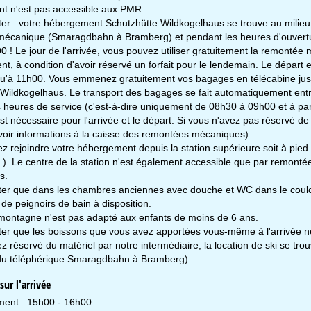
t n'est pas accessible aux PMR.
oter : votre hébergement Schutzhütte Wildkogelhaus se trouve au milieu
écanique (Smaragdbahn à Bramberg) et pendant les heures d'ouvertu
 ! Le jour de l'arrivée, vous pouvez utiliser gratuitement la remontée
t, à condition d'avoir réservé un forfait pour le lendemain. Le départ
squ'à 11h00. Vous emmenez gratuitement vos bagages en télécabine jusq
 Wildkogelhaus. Le transport des bagages se fait automatiquement entr
 heures de service (c'est-à-dire uniquement de 08h30 à 09h00 et à par
est nécessaire pour l'arrivée et le départ. Si vous n'avez pas réservé de
voir informations à la caisse des remontées mécaniques).
 rejoindre votre hébergement depuis la station supérieure soit à pied e
n.). Le centre de la station n'est également accessible que par remon
s.
oter que dans les chambres anciennes avec douche et WC dans le cou
s de peignoirs de bain à disposition.
 montagne n'est pas adapté aux enfants de moins de 6 ans.
oter que les boissons que vous avez apportées vous-même à l'arrivée n
z réservé du matériel par notre intermédiaire, la location de ski se t
 du téléphérique Smaragdbahn à Bramberg)
ur l'arrivée
ment : 15h00 - 16h00