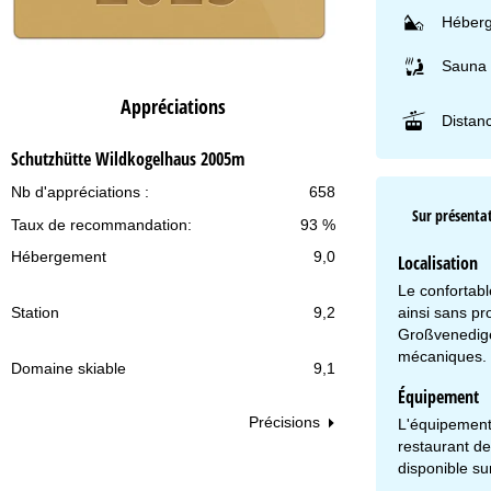
Héberg
Sauna
Appréciations
Distan
Schutzhütte Wildkogelhaus 2005m
Nb d'appréciations :
658
Sur présentat
Taux de recommandation:
93 %
Hébergement
9,0
Localisation
Le confortab
ainsi sans pr
Station
9,2
Großvenedige
mécaniques. L
Domaine skiable
9,1
Équipement
Précisions
L'équipement 
restaurant de
disponible sur