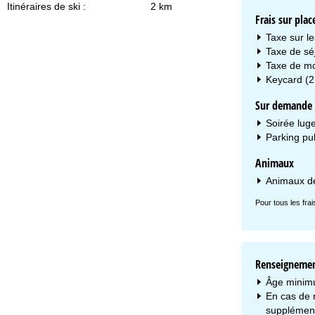
Itinéraires de ski :
2 km
Frais sur plac
Taxe sur le
Taxe de séj
Taxe de mob
Keycard (2
Sur demande s
Soirée luge
Parking pub
Animaux
Animaux d
Pour tous les fra
Renseignemen
Âge minim
En cas de r
supplément