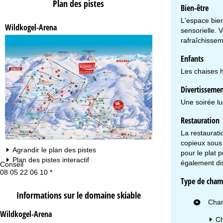
Plan des pistes
Bien-être
L'espace bien
Wildkogel-Arena
sensorielle.
rafraîchissem
Enfants
Les chaises h
Divertisseme
Une soirée lu
Restauration
La restaurat
copieux sous 
Agrandir le plan des pistes
pour le plat p
Plan des pistes interactif
également di
Conseil
Ho
08 05 22 06 10 *
Lu
Type de cham
Ve
Sa
Informations sur le domaine skiable
Cham
Wildkogel-Arena
Ch