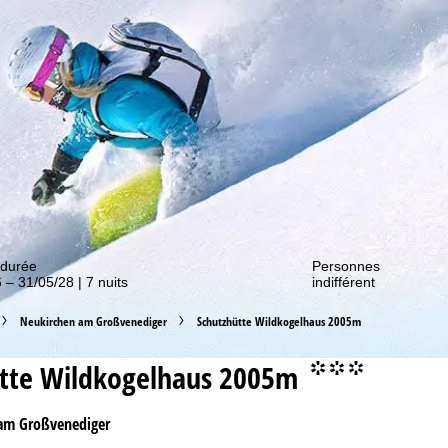
couvrir nos promos !
 durée
Personnes
 – 31/05/28 | 7 nuits
indifférent
Neukirchen am Großvenediger
Schutzhütte Wildkogelhaus 2005m
tte Wildkogelhaus 2005m
°°°
am Großvenediger