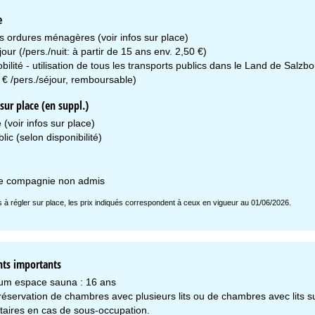
e
s ordures ménagères (voir infos sur place)
our (/pers./nuit: à partir de 15 ans env. 2,50 €)
ilité - utilisation de tous les transports publics dans le Land de Salzbou
 € /pers./séjour, remboursable)
ur place (en suppl.)
 (voir infos sur place)
lic (selon disponibilité)
e compagnie non admis
is à régler sur place, les prix indiqués correspondent à ceux en vigueur au 01/06/2026.
ts importants
um espace sauna : 16 ans
éservation de chambres avec plusieurs lits ou de chambres avec lits supp
aires en cas de sous-occupation.