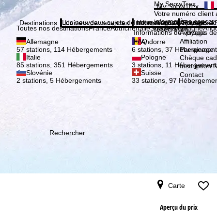
Veuil
My SnowTrex
My SnowTrex
Inscription
Votre numéro client 
informations concer
Les nouveaux sujets de notre magazine
Informations de voyage
À propos de
Destinations
Univers de vacances
Informations
Entreprise
Toutes nos destinations
France
Autriche
Italie
Suisse
Allemagne
And
réservation.
Informations de voyage
À propos de
FAQ
Affiliation
Allemagne
Andorre
Parrainage
57 stations, 114 Hébergements
6 stations, 37 Hébergement
Italie
Pologne
Chèque ca
85 stations, 351 Hébergements
3 stations, 11 Hébergement
Inscription 
Slovénie
Suisse
Contact
2 stations, 5 Hébergements
33 stations, 97 Hébergeme
Rechercher
Carte
Aperçu du prix