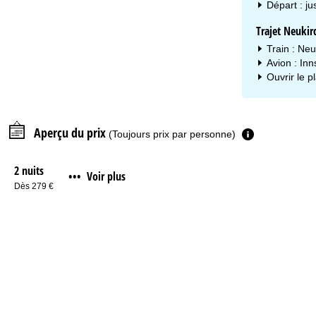
Départ : j
Trajet Neuki
Train : Neu
Avion : In
Ouvrir le p
Aperçu du prix
(Toujours prix par personne)
2 nuits
Voir plus
•••
Dès 279 €