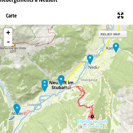
Carte
+
RELIEF MAP
-