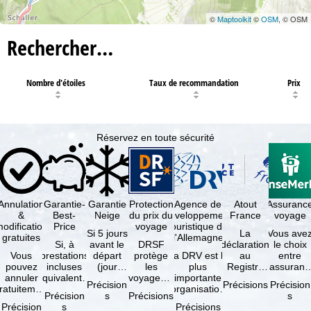
©
Maptoolkit
©
OSM
, © OSM
Rechercher…
Nombre d'étoiles
Taux de recommandation
Prix
Réservez en toute sécurité
Annulation
Garantie-
Garantie
Protection
Agence de
Atout
Assuranc
&
Best-
Neige
du prix du
développement
France
voyage
odification
Price
voyage
touristique de
Si 5 jours
La
Vous ave
gratuites
l'Allemagne
Si, à
avant le
DRSF
déclaration
le choix
Vous
prestations
départ
protège
La DRV est la
au
entre
pouvez
incluses
(jour
les
plus
Registre
l'assuranc
annuler
équivalentes
d'arrivée),
voyageurs
importante
des
annulatio
Précision
Précisions
Précision
ratuitement
et sous
tous les
qui
organisation
Opérateurs
et
Précision
s
Précisions
s
dans les 5
réserve de
domaines
réservent
des
de
interruptio
Précision
s
Précisions