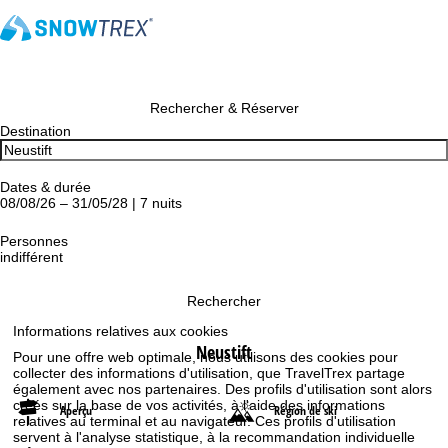
Rechercher & Réserver
Destination
Dates & durée
08/08/26 – 31/05/28 | 7 nuits
Personnes
indifférent
Rechercher
Informations relatives aux cookies
Neustift
Pour une offre web optimale, nous utilisons des cookies pour
collecter des informations d'utilisation, que TravelTrex partage
également avec nos partenaires. Des profils d'utilisation sont alors
créés sur la base de vos activités, à l'aide des informations
Aperçu
Région de ski
relatives au terminal et au navigateur. Ces profils d'utilisation
servent à l'analyse statistique, à la recommandation individuelle