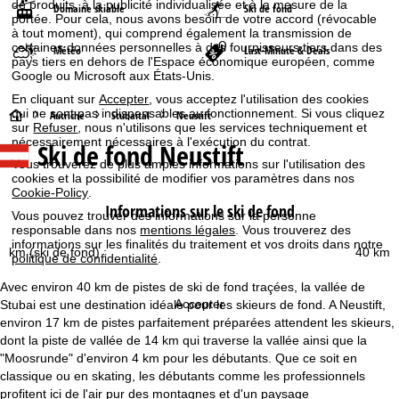
de produits, à la publicité individualisée et à la mesure de la
Domaine skiable
Ski de fond
portée. Pour cela, nous avons besoin de votre accord (révocable
à tout moment), qui comprend également la transmission de
certaines données personnelles à des fournisseurs tiers dans des
Météo
Last-Minute & Deals
pays tiers en dehors de l'Espace économique européen, comme
Google ou Microsoft aux États-Unis.
En cliquant sur
Accepter
, vous acceptez l'utilisation des cookies
qui ne sont pas indispensables au fonctionnement. Si vous cliquez
P
Autriche
Stubaital
Neustift
sur
Refuser
, nous n'utilisons que les services techniquement et
nécessairement nécessaires à l'exécution du contrat.
Ski de fond Neustift
a
Vous trouverez de plus amples informations sur l'utilisation des
cookies et la possibilité de modifier vos paramètres dans nos
g
Cookie-Policy
.
Informations sur le ski de fond
Vous pouvez trouver des informations sur la personne
e
responsable dans nos
mentions légales
. Vous trouverez des
informations sur les finalités du traitement et vos droits dans notre
km (ski de fond) :
40 km
politique de confidentialité
.
d
Avec environ 40 km de pistes de ski de fond traçées, la vallée de
'
Accepter
Stubai est une destination idéale pour les skieurs de fond. A Neustift,
environ 17 km de pistes parfaitement préparées attendent les skieurs,
a
dont la piste de vallée de 14 km qui traverse la vallée ainsi que la
"Moosrunde" d'environ 4 km pour les débutants. Que ce soit en
c
classique ou en skating, les débutants comme les professionnels
profitent ici de l'air pur des montagnes et d'un paysage