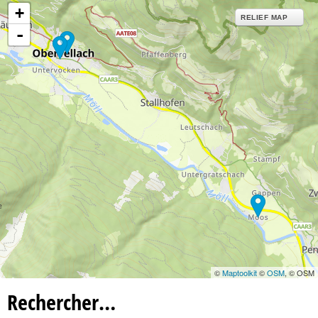
+
RELIEF MAP
-
©
Maptoolkit
©
OSM
, © OSM
Rechercher…