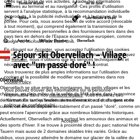
créés sur la base de vos activités, à l'aide des informations
Domaine skiable
Ski de fond
relatives au terminal et au navigateur. Ces profils d'utilisation
servent à l'analyse statistique, à la recommandation individuelle
de produits, à la publicité individualisée et à la mesure de la
Météo
Last-Minute & Deals
portée. Pour cela, nous avons besoin de votre accord (révocable
à tout moment), qui comprend également la transmission de
certaines données personnelles à des fournisseurs tiers dans des
pays tiers en dehors de l'Espace économique européen, comme
P
Autriche
Mölltaler Gletscher
Obervellach
Google ou Microsoft aux États-Unis.
En cliquant sur
Accepter
, vous acceptez l'utilisation des cookies
Séjour ski
Obervellach – Village
a
qui ne sont pas indispensables au fonctionnement. Si vous cliquez
sur
Refuser
, nous n'utilisons que les services techniquement et
avec "un passé doré" !
nécessairement nécessaires à l'exécution du contrat.
g
Vous trouverez de plus amples informations sur l'utilisation des
cookies et la possibilité de modifier vos paramètres dans nos
e
Obervellach
Cookie-Policy
.
Obervellach se situe entre les montagnes, les petits villages et les
Vous pouvez trouver des informations sur la personne
d
châteaux, en plein milieu de la vallée du Möll située dans la province
responsable dans nos
mentions légales
. Vous trouverez des
de Kärtner. En tant qu'ancien centre d'extraction d'or, d'argent et de
informations sur les finalités du traitement et vos droits dans notre
'
politique de confidentialité
.
cuivre, cet endroit dispose véritablement d'un passé "doré", comme on
peut encore l'apercevoir grâce aux nombreux bâtiments historiques.
a
Actuellement, Obervellach attire surtout les amoureux des animaux et
Accepter
des sports d'hiver. Il se trouve à proximité direct du parc national Hohe
c
Tauern mais aussi de 2 domaines skiables très variés. Grâce au
skibus, vous pouvez atteindre le domaine sur glacier de la vallée du