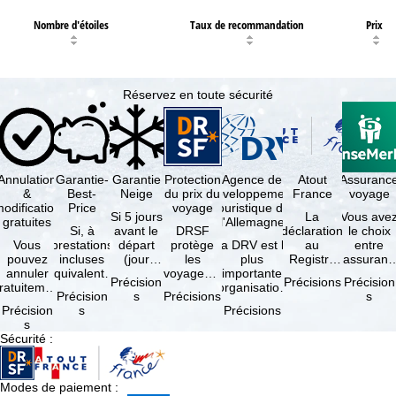
Nombre d'étoiles
Taux de recommandation
Prix
Réservez en toute sécurité
Annulation
Garantie-
Garantie
Protection
Agence de
Atout
Assuranc
&
Best-
Neige
du prix du
développement
France
voyage
odification
Price
voyage
touristique de
Si 5 jours
La
Vous ave
gratuites
l'Allemagne
Si, à
avant le
DRSF
déclaration
le choix
Vous
prestations
départ
protège
La DRV est la
au
entre
pouvez
incluses
(jour
les
plus
Registre
l'assuranc
annuler
équivalentes
d'arrivée),
voyageurs
importante
des
annulatio
Précision
Précisions
Précision
ratuitement
et sous
tous les
qui
organisation
Opérateurs
et
Précision
s
Précisions
s
dans les 5
réserve de
domaines
réservent
des
de
interruptio
Précision
s
Précisions
ours suivant
disponibilités,
skiables
un voyage
professionnels
Voyages et
de séjour
s
la
vous …
inclus …
à forfait
du tourisme
de Séjours
et …
Sécurité
:
éservation,
ou des
(agences …
est
à …
services
obligatoire
de …
…
Modes de paiement
: