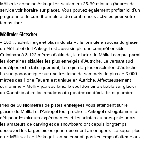
c
Möll et le domaine Ankogel en seulement 25-30 minutes (heures de
service voir horaire sur place). Vous pouvez également profiter ici d'un
u
programme de cure thermale et de nombreuses activités pour votre
temps libre.
e
Mölltaler Gletscher
i
« 100 % soleil, neige et plaisir du ski » : la formule à succès du glacier
du Mölltal et de l'Ankogel est aussi simple que compréhensible.
l
Culminant à 3 122 mètres d'altitude, le glacier du Mölltal compte parmi
les domaines skiables les plus enneigés d'Autriche. Le versant sud
des Alpes est, statistiquement, la région la plus ensoleillée d'Autriche.
La vue panoramique sur une trentaine de sommets de plus de 3 000
mètres des Hohe Tauern est unique en Autriche. Affectueusement
surnommé « Mölli » par ses fans, le seul domaine skiable sur glacier
de Carinthie attire les amateurs de poudreuse dès la fin septembre.
Près de 50 kilomètres de pistes enneigées vous attendent sur le
glacier du Mölltal et l'Ankogel tout proche. L'Ankogel est également un
défi pour les skieurs expérimentés et les artistes du hors-piste, mais
les amateurs de carving et de snowboard ont depuis longtemps
découvert les larges pistes généreusement aménagées. Le super plus
du « Mölli » et de l'Ankogel : on ne connaît pas les temps d'attente aux