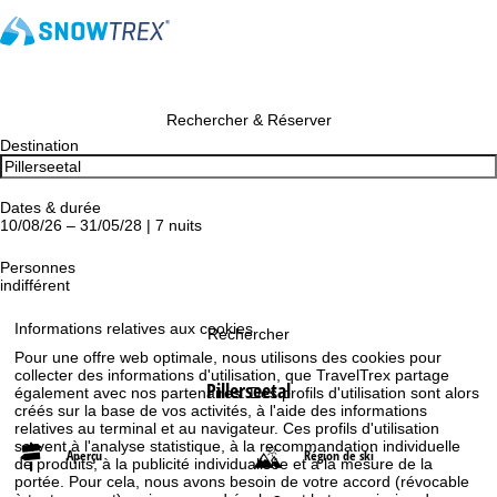
Rechercher & Réserver
Destination
Dates & durée
10/08/26 – 31/05/28 | 7 nuits
Personnes
indifférent
Informations relatives aux cookies
Rechercher
Pour une offre web optimale, nous utilisons des cookies pour
collecter des informations d'utilisation, que TravelTrex partage
Pillerseetal
également avec nos partenaires. Des profils d'utilisation sont alors
créés sur la base de vos activités, à l'aide des informations
relatives au terminal et au navigateur. Ces profils d'utilisation
servent à l'analyse statistique, à la recommandation individuelle
Aperçu
Région de ski
de produits, à la publicité individualisée et à la mesure de la
portée. Pour cela, nous avons besoin de votre accord (révocable