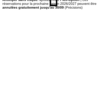
réservations pour la prochaine saison 2026/2027 peuvent être
annulées gratuitement jusqu'au 30/09
(Précisions)
e
i
l