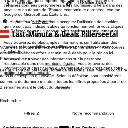
à tout moment), qui comprend également la transmission de
Ski de fond
Last-Minute & Deals
certaines données personnelles à des fournisseurs tiers dans des
pays tiers en dehors de l'Espace économique européen, comme
Google ou Microsoft aux États-Unis.
P
Autriche
Pillerseetal
En cliquant sur
Accepter
, vous acceptez l'utilisation des cookies
qui ne sont pas indispensables au fonctionnement. Si vous cliquez
Last-Minute & Deals Pillerseetal
sur
Refuser
, nous n'utilisons que les services techniquement et
a
nécessairement nécessaires à l'exécution du contrat.
Vous trouverez de plus amples informations sur l'utilisation des
g
cookies et la possibilité de modifier vos paramètres dans nos
Vous êtes toujours à la recherche d'une bonne affaire ? Vous pouvez
Cookie-Policy
.
ensuite trouver des offres last minute & deals pour la région ici
e
Pillerseetal.
Vous pouvez trouver des informations sur la personne
responsable dans nos
mentions légales
. Vous trouverez des
d
informations sur les finalités du traitement et vos droits dans notre
Les prix sont par personne, forfait de ski inclus, sauf mention contraire
politique de confidentialité
.
dans la description du voyage. Selon la définition, sont considérées
'
comme « de dernière minute » toutes les offres proposées à partir de
2 semaines avant le début du voyage.
Accepter
a
Rechercher...
c
Filtres
2
c
u
Anticiper sans risque:
ajoutez notre
Flex-Option
| Les