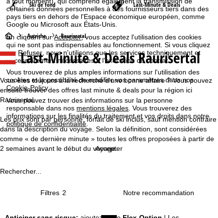
à tout moment), qui comprend également la transmission de
Ski de fond
Last-Minute & Deals
certaines données personnelles à des fournisseurs tiers dans des
pays tiers en dehors de l'Espace économique européen, comme
Google ou Microsoft aux États-Unis.
P
Autriche
Raurisertal
En cliquant sur
Accepter
, vous acceptez l'utilisation des cookies
qui ne sont pas indispensables au fonctionnement. Si vous cliquez
Last-Minute & Deals Raurisertal
sur
Refuser
, nous n'utilisons que les services techniquement et
a
nécessairement nécessaires à l'exécution du contrat.
Vous trouverez de plus amples informations sur l'utilisation des
g
cookies et la possibilité de modifier vos paramètres dans nos
Vous êtes toujours à la recherche d'une bonne affaire ? Vous pouvez
Cookie-Policy
.
ensuite trouver des offres last minute & deals pour la région ici
e
Raurisertal.
Vous pouvez trouver des informations sur la personne
responsable dans nos
mentions légales
. Vous trouverez des
d
informations sur les finalités du traitement et vos droits dans notre
Les prix sont par personne, forfait de ski inclus, sauf mention contraire
politique de confidentialité
.
dans la description du voyage. Selon la définition, sont considérées
'
comme « de dernière minute » toutes les offres proposées à partir de
2 semaines avant le début du voyage.
Accepter
a
Rechercher...
c
Filtres
2
c
u
Anticiper sans risque:
ajoutez notre
Flex-Option
| Les