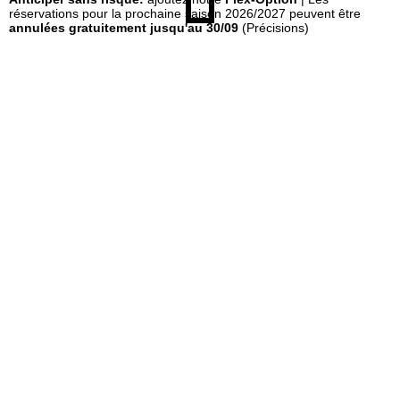
réservations pour la prochaine saison 2026/2027 peuvent être
annulées gratuitement jusqu'au 30/09
(Précisions)
e
i
l