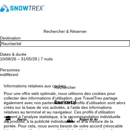
Rechercher & Réserver
Destination
Dates & durée
10/08/26 – 31/05/28 | 7 nuits
Personnes
indifférent
Informations relatives aux cookies
Rechercher
Pour une offre web optimale, nous utilisons des cookies pour
collecter des informations d'utilisation, que TravelTrex partage
Raurisertal
également avec nos partenaires. Des profils d'utilisation sont alors
créés sur la base de vos activités, à l'aide des informations
relatives au terminal et au navigateur. Ces profils d'utilisation
servent à l'analyse statistique, à la recommandation individuelle
Aperçu
Région de ski
de produits, à la publicité individualisée et à la mesure de la
portée. Pour cela, nous avons besoin de votre accord (révocable