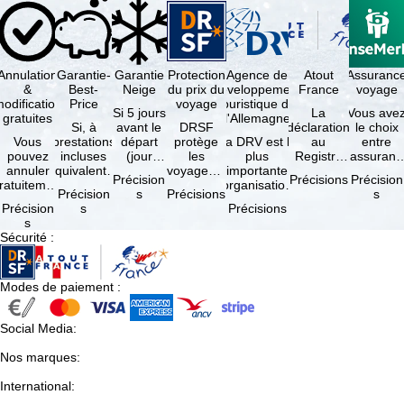
Annulation
Garantie-
Garantie
Protection
Agence de
Atout
Assuranc
&
Best-
Neige
du prix du
développement
France
voyage
odification
Price
voyage
touristique de
Si 5 jours
La
Vous ave
gratuites
l'Allemagne
Si, à
avant le
DRSF
déclaration
le choix
Vous
prestations
départ
protège
La DRV est la
au
entre
pouvez
incluses
(jour
les
plus
Registre
l'assuranc
annuler
équivalentes
d'arrivée),
voyageurs
importante
des
annulatio
Précision
Précisions
Précision
ratuitement
et sous
tous les
qui
organisation
Opérateurs
et
Précision
s
Précisions
s
dans les 5
réserve de
domaines
réservent
des
de
interruptio
Précision
s
Précisions
ours suivant
disponibilités,
skiables
un voyage
professionnels
Voyages et
de séjour
s
la
vous …
inclus …
à forfait
du tourisme
de Séjours
et …
Sécurité
:
éservation,
ou des
(agences …
est
à …
services
obligatoire
de …
…
Modes de paiement
:
Social Media
:
Nos marques
:
International
: