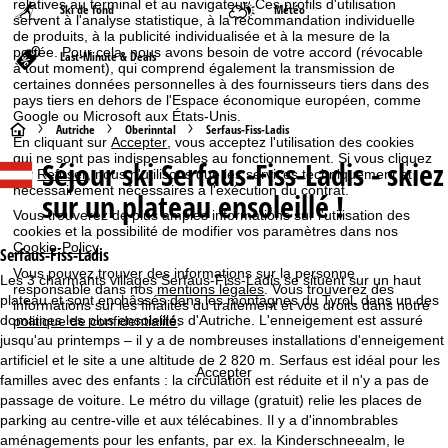
relatives au terminal et au navigateur. Ces profils d'utilisation
Ski de fond
Météo
servent à l'analyse statistique, à la recommandation individuelle
de produits, à la publicité individualisée et à la mesure de la
portée. Pour cela, nous avons besoin de votre accord (révocable
Last-Minute & Deals
à tout moment), qui comprend également la transmission de
certaines données personnelles à des fournisseurs tiers dans des
pays tiers en dehors de l'Espace économique européen, comme
Google ou Microsoft aux États-Unis.
P
Autriche
Oberinntal
Serfaus-Fiss-Ladis
En cliquant sur
Accepter
, vous acceptez l'utilisation des cookies
qui ne sont pas indispensables au fonctionnement. Si vous cliquez
Séjour ski
Serfaus-Fiss-Ladis - skiez
a
sur
Refuser
, nous n'utilisons que les services techniquement et
nécessairement nécessaires à l'exécution du contrat.
sur un plateau ensoleillé !
g
Vous trouverez de plus amples informations sur l'utilisation des
cookies et la possibilité de modifier vos paramètres dans nos
Cookie-Policy
.
e
Serfaus-Fiss-Ladis
Vous pouvez trouver des informations sur la personne
Les 3 charmants villages Serfaus-Fiss-Ladis se situent sur un haut
responsable dans nos
mentions légales
. Vous trouverez des
d
plateau et sont enchâssés dans les montagnes du Tyrol, dans un des
informations sur les finalités du traitement et vos droits dans notre
domaines les plus ensoleillés d'Autriche. L'enneigement est assuré
politique de confidentialité
.
'
jusqu'au printemps – il y a de nombreuses installations d'enneigement
artificiel et le site a une altitude de 2 820 m. Serfaus est idéal pour les
Accepter
a
familles avec des enfants : la circulation est réduite et il n'y a pas de
passage de voiture. Le métro du village (gratuit) relie les places de
c
parking au centre-ville et aux télécabines. Il y a d'innombrables
aménagements pour les enfants, par ex. la Kinderschneealm, le