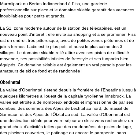
c
Murmlipark ou Bertas Indianerland à Fiss, une garderie
professionnelle sur place et le domaine skiable garantit des vacances
u
inoubliables pour petits et grands.
e
La S1, zone moderne autour de la station des télécabines, est un
nouveau point d'intérêt : elle invite au shopping et à se promener. Fiss
i
est un endroit très pittoresque, avec de petites zones piétonnes et de
jolies fermes. Ladis est le plus petit et aussi le plus calme des 3
villages. Le domaine skiable relié attire avec ses pistes de difficulté
l
moyenne, ses possibilités infinies de freestyle et ses funparks bien
équipés. Ce domaine skiable est également un vrai paradis pour les
amateurs de ski de fond et de randonnée !
Oberinntal
La vallée d'Oberinntal s'étend depuis la frontière de l'Engadine jusqu'à
quelques kilomètres à l'ouest de la capitale tyrolienne Innsbruck. La
vallée est étroite à de nombreux endroits et impressionne de par ses
combes, des sommets des Alpes de Lechtal au nord, du massif de
Samnaun et des Alpes de l'Ötztal au sud. La vallée d'Oberinntal est
une destination idéale pour votre séjour au ski si vous recherchez un
grand choix d'activités telles que des randonnées, de pistes de luge,
des piscines couvertes, le patinage ou encore le parapente, sans