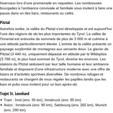
c
hivernaux lors d'une promenade en raquettes. Les nombreuses
bourgades à l'ambiance conviviale et familiale vous invitent à faire une
u
pause dans un des bars, restaurants ou cafés.
Pitztal
e
Autrefois isolée, la vallée du Pitztal s'est développée et est aujourd'hui
i
l'une des régions de ski les plus importantes du Tyrol. La vallée de
l'Innertal est entourée de sommets de plus de 3 000 m et culmine à
l
une altitude particulièrement élevée. L'entrée de la vallée présente un
paysage surplombé de montagnes aux versants doux. Le glacier de
Pitztal (3 440 m), uniquement dépassé en altitude par le Wildspitze
(3.768 m), le plus haut sommet du Tyrol, domine les environs. Les
stations du Pitztal séduisent par leur taille humaine et leur ambiance
familiale et disposent d'une infrastructure moderne avec une offre de
loisirs et d'activités sportives diversifiée. De nombreux refuges et
restaurants se chargent de vous régaler les papilles tandis que les
bars et pubs vous invitent pour un bon après-ski.
Trajet St. Leonhard
Train : Imst (env. 35 km), Innsbruck (env. 95 km)
Avion : Innsbruck (env. 90 km), Salzbourg (env. 265 km), Munich
(env. 290 km)