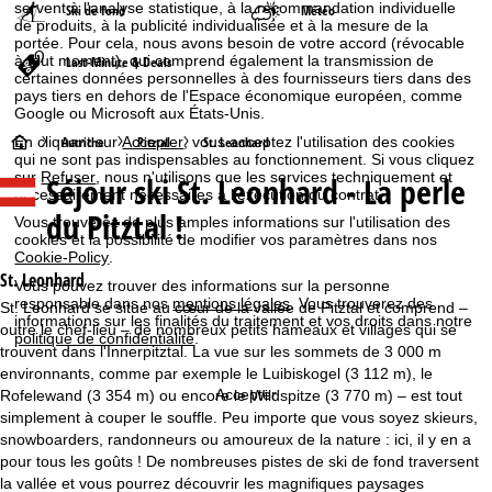
servent à l'analyse statistique, à la recommandation individuelle
Ski de fond
Météo
de produits, à la publicité individualisée et à la mesure de la
portée. Pour cela, nous avons besoin de votre accord (révocable
à tout moment), qui comprend également la transmission de
Last-Minute & Deals
certaines données personnelles à des fournisseurs tiers dans des
pays tiers en dehors de l'Espace économique européen, comme
Google ou Microsoft aux États-Unis.
P
Autriche
Pitztal
St. Leonhard
En cliquant sur
Accepter
, vous acceptez l'utilisation des cookies
qui ne sont pas indispensables au fonctionnement. Si vous cliquez
sur
Refuser
, nous n'utilisons que les services techniquement et
Séjour ski
St. Leonhard - La perle
a
nécessairement nécessaires à l'exécution du contrat.
du Pitztal !
Vous trouverez de plus amples informations sur l'utilisation des
g
cookies et la possibilité de modifier vos paramètres dans nos
Cookie-Policy
.
e
St. Leonhard
Vous pouvez trouver des informations sur la personne
responsable dans nos
mentions légales
. Vous trouverez des
St. Leonhard se situe au cœur de la vallée de Pitztal et comprend –
informations sur les finalités du traitement et vos droits dans notre
d
outre le chef-lieu – de nombreux petits hameaux et villages qui se
politique de confidentialité
.
trouvent dans l'Innerpitztal. La vue sur les sommets de 3 000 m
'
environnants, comme par exemple le Luibiskogel (3 112 m), le
Accepter
Rofelewand (3 354 m) ou encore le Wildspitze (3 770 m) – est tout
a
simplement à couper le souffle. Peu importe que vous soyez skieurs,
snowboarders, randonneurs ou amoureux de la nature : ici, il y en a
c
pour tous les goûts ! De nombreuses pistes de ski de fond traversent
la vallée et vous pourrez découvrir les magnifiques paysages