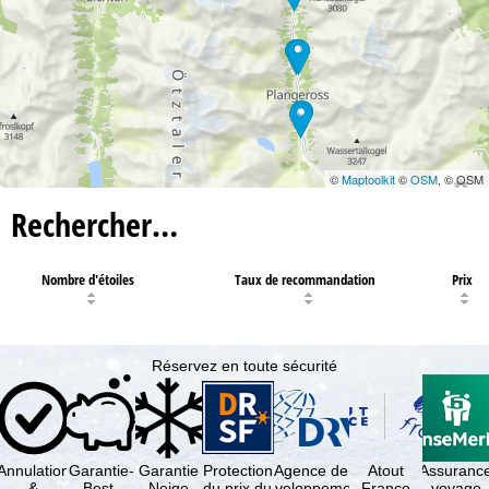
©
Maptoolkit
©
OSM
, © OSM
Rechercher…
Nombre d'étoiles
Taux de recommandation
Prix
Réservez en toute sécurité
Annulation
Garantie-
Garantie
Protection
Agence de
Atout
Assuranc
&
Best-
Neige
du prix du
développement
France
voyage