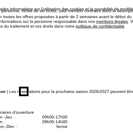
les informations sur l'utilisation des cookies et la possibilité de modi
r personne, forfait de ski inclus, sauf mention contraire dans la descri
» toutes les offres proposées à partir de 2 semaines avant le début du
informations sur la personne responsable dans nos
mentions légales
. 
tés du traitement et vos droits dans notre
politique de confidentialité
.
ion
| Les réservations pour la prochaine saison 2026/2027 peuvent êt
raires d'ouverture
n.-Jeu. :
09h00-17h00
n. :
09h00-14h00
m.-Dim. :
fermé