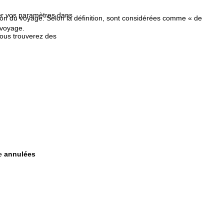
fier vos paramètres dans
ption du voyage. Selon la définition, sont considérées comme « de
 voyage.
Vous trouverez des
re
annulées