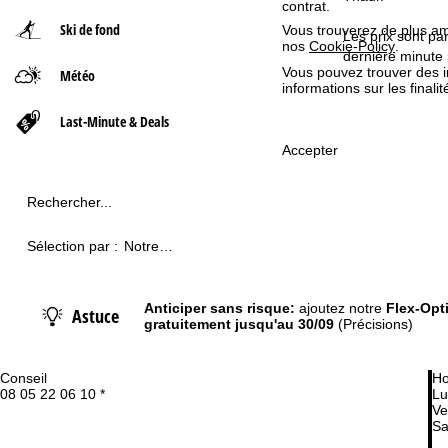
contrat.
Ski de fond
Vous trouverez de plus amp
d
Les prix sont pa
nos
Cookie-Policy
.
dernière minute 
Vous pouvez trouver des 
Météo
'
informations sur les finali
a
Last-Minute & Deals
Accepter
c
c
Rechercher...
u
Sélection par :
Notre
recommandation
e
Anticiper sans risque:
ajoutez notre
Flex-Opt
Astuce
i
gratuitement jusqu'au 30/09
(Précisions)
l
Conseil
Ho
08 05 22 06 10 *
Lu
Ve
Sa