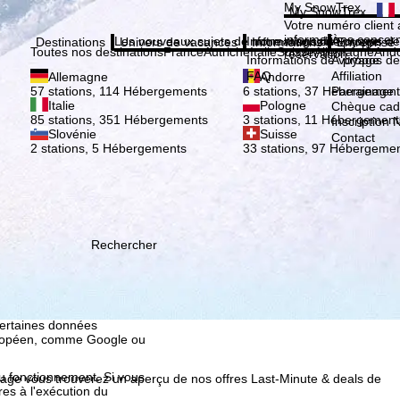
Veuil
My SnowTrex
My SnowTrex
Inscription
Votre numéro client 
informations concer
Les nouveaux sujets de notre magazine
Informations de voyage
À propos de
Destinations
Univers de vacances
Informations
Entreprise
Toutes nos destinations
France
Autriche
Italie
Suisse
Allemagne
And
réservation.
Informations de voyage
À propos de
FAQ
Affiliation
Allemagne
Andorre
Parrainage
57 stations, 114 Hébergements
6 stations, 37 Hébergement
Italie
Pologne
Chèque ca
85 stations, 351 Hébergements
3 stations, 11 Hébergement
Inscription 
Slovénie
Suisse
Contact
2 stations, 5 Hébergements
33 stations, 97 Hébergeme
Rechercher
ion, que TravelTrex
s activités, à l'aide des
istique, à la
. Pour cela, nous avons
certaines données
européen, comme Google ou
au fonctionnement. Si vous
page vous trouverez un aperçu de nos offres Last-Minute & deals de
es à l'exécution du