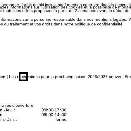
r personne, forfait de ski inclus, sauf mention contraire dans la descri
les informations sur l'utilisation des cookies et la possibilité de modi
» toutes les offres proposées à partir de 2 semaines avant le début du
informations sur la personne responsable dans nos
mentions légales
. 
tés du traitement et vos droits dans notre
politique de confidentialité
.
ion
| Les réservations pour la prochaine saison 2026/2027 peuvent êt
raires d'ouverture
n.-Jeu. :
09h00-17h00
n. :
09h00-14h00
m.-Dim. :
fermé