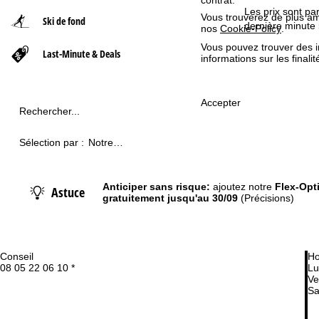
Les prix sont pa
Vous trouverez de plus amp
Ski de fond
d
dernière minute 
nos
Cookie-Policy
.
Vous pouvez trouver des 
Last-Minute & Deals
'
informations sur les finali
a
Accepter
Rechercher...
c
c
Sélection par :
Notre
recommandation
u
Anticiper sans risque:
ajoutez notre
Flex-Opt
Astuce
gratuitement jusqu'au 30/09
(Précisions)
e
i
Conseil
Ho
l
08 05 22 06 10 *
Lu
Ve
Sa