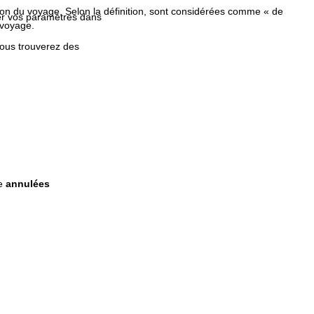
ption du voyage. Selon la définition, sont considérées comme « de
fier vos paramètres dans
 voyage.
Vous trouverez des
re
annulées