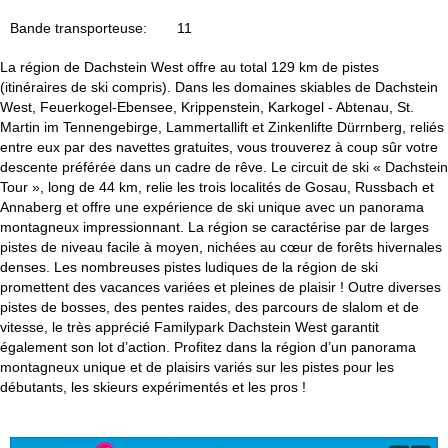
u
Bande transporteuse:
11
e
La région de Dachstein West offre au total 129 km de pistes
i
(itinéraires de ski compris). Dans les domaines skiables de Dachstein
West, Feuerkogel-Ebensee, Krippenstein, Karkogel - Abtenau, St.
l
Martin im Tennengebirge, Lammertallift et Zinkenlifte Dürrnberg, reliés
entre eux par des navettes gratuites, vous trouverez à coup sûr votre
descente préférée dans un cadre de rêve. Le circuit de ski « Dachstein
Tour », long de 44 km, relie les trois localités de Gosau, Russbach et
Annaberg et offre une expérience de ski unique avec un panorama
montagneux impressionnant. La région se caractérise par de larges
pistes de niveau facile à moyen, nichées au cœur de forêts hivernales
denses. Les nombreuses pistes ludiques de la région de ski
promettent des vacances variées et pleines de plaisir ! Outre diverses
pistes de bosses, des pentes raides, des parcours de slalom et de
vitesse, le très apprécié Familypark Dachstein West garantit
également son lot d’action. Profitez dans la région d’un panorama
montagneux unique et de plaisirs variés sur les pistes pour les
débutants, les skieurs expérimentés et les pros !