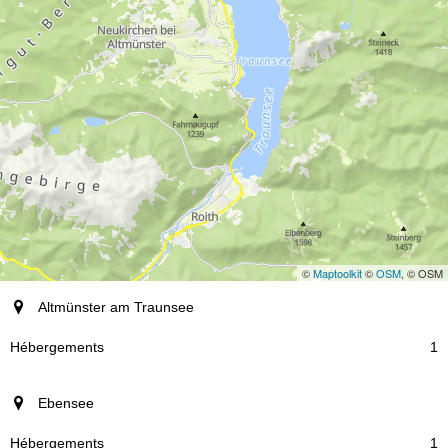
©
Maptoolkit
©
OSM
, © OSM
station
Altmünster am Traunsee
Hébergements
1
Ebensee
1