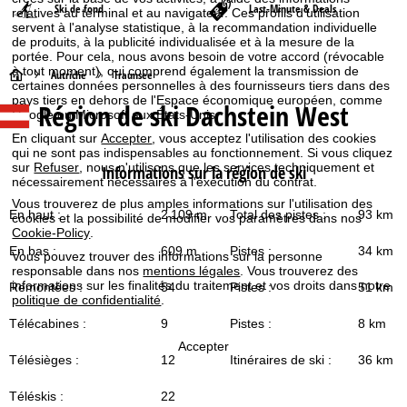
Ski de fond
Last-Minute & Deals
relatives au terminal et au navigateur. Ces profils d'utilisation
servent à l'analyse statistique, à la recommandation individuelle
de produits, à la publicité individualisée et à la mesure de la
portée. Pour cela, nous avons besoin de votre accord (révocable
à tout moment), qui comprend également la transmission de
P
Autriche
Traunsee
certaines données personnelles à des fournisseurs tiers dans des
pays tiers en dehors de l'Espace économique européen, comme
Région de ski Dachstein West
a
Google ou Microsoft aux États-Unis.
En cliquant sur
Accepter
, vous acceptez l'utilisation des cookies
g
qui ne sont pas indispensables au fonctionnement. Si vous cliquez
sur
Refuser
, nous n'utilisons que les services techniquement et
Informations sur la région de ski
nécessairement nécessaires à l'exécution du contrat.
e
Vous trouverez de plus amples informations sur l'utilisation des
En haut :
2 109 m
Total des pistes :
93 km
cookies et la possibilité de modifier vos paramètres dans nos
d
Cookie-Policy
.
En bas :
609 m
Pistes :
34 km
Vous pouvez trouver des informations sur la personne
'
responsable dans nos
mentions légales
. Vous trouverez des
informations sur les finalités du traitement et vos droits dans notre
Remontées :
54
Pistes :
51 km
a
politique de confidentialité
.
Télécabines :
9
Pistes :
8 km
c
Accepter
Télésièges :
12
Itinéraires de ski :
36 km
c
Téléskis :
22