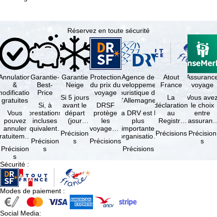
Réservez en toute sécurité
Annulation
Garantie-
Garantie
Protection
Agence de
Atout
Assuranc
&
Best-
Neige
du prix du
développement
France
voyage
odification
Price
voyage
touristique de
Si 5 jours
La
Vous ave
gratuites
l'Allemagne
Si, à
avant le
DRSF
déclaration
le choix
Vous
prestations
départ
protège
La DRV est la
au
entre
pouvez
incluses
(jour
les
plus
Registre
l'assuranc
annuler
équivalentes
d'arrivée),
voyageurs
importante
des
annulatio
Précision
Précisions
Précision
ratuitement
et sous
tous les
qui
organisation
Opérateurs
et
Précision
s
Précisions
s
dans les 5
réserve de
domaines
réservent
des
de
interruptio
Précision
s
Précisions
ours suivant
disponibilités,
skiables
un voyage
professionnels
Voyages et
de séjour
s
la
vous …
inclus …
à forfait
du tourisme
de Séjours
et …
Sécurité
:
éservation,
ou des
(agences …
est
à …
services
obligatoire
de …
…
Modes de paiement
:
Social Media
: