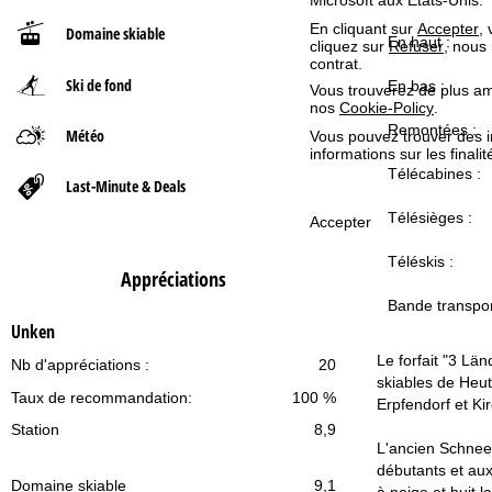
En cliquant sur
Accepter
,
Domaine skiable
d
En haut :
cliquez sur
Refuser
, nous
contrat.
Ski de fond
'
En bas :
Vous trouverez de plus amp
nos
Cookie-Policy
.
a
Remontées :
Météo
Vous pouvez trouver des 
informations sur les finali
Télécabines :
c
Last-Minute & Deals
Télésièges :
c
Accepter
Téléskis :
u
Appréciations
Bande transpo
e
Unken
i
Le forfait "3 Lä
Nb d'appréciations :
20
skiables de Heut
Taux de recommandation:
100 %
l
Erpfendorf et Kir
Station
8,9
L'ancien Schneew
débutants et aux
Domaine skiable
9,1
à neige et huit 