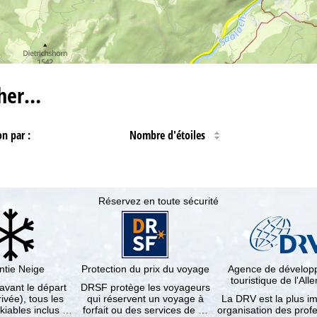
cher…
on par :
Nombre d'étoiles
Réservez en toute sécurité
ntie Neige
Protection du prix du voyage
Agence de dévelo
touristique de l'Al
 avant le départ
DRSF protège les voyageurs
rivée), tous les
qui réservent un voyage à
La DRV est la plus i
kiables inclus …
forfait ou des services de …
organisation des prof