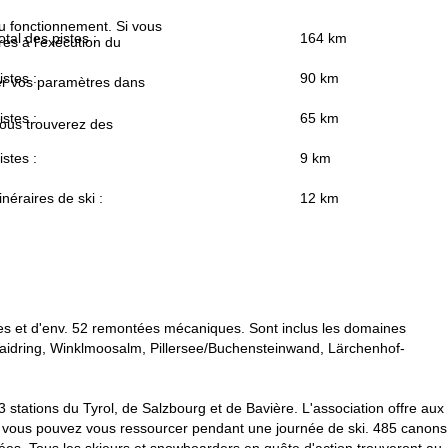
au fonctionnement. Si vous
otal des pistes :
164 km
es à l'exécution du
istes :
90 km
fier vos paramètres dans
istes :
65 km
Vous trouverez des
istes :
9 km
tinéraires de ski :
12 km
stes et d'env. 52 remontées mécaniques. Sont inclus les domaines
 Waidring, Winklmoosalm, Pillersee/Buchensteinwand, Lärchenhof-
 stations du Tyrol, de Salzbourg et de Bavière. L'association offre aux
où vous pouvez vous ressourcer pendant une journée de ski. 485 canons
rées. Tous les skieurs et snowboarders en quête d'action trouveront au