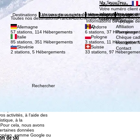
Veuil
My SnowTrex
My SnowTrex
Inscription
Votre numéro client 
informations concer
Les nouveaux sujets de notre magazine
Informations de voyage
À propos de
Destinations
Univers de vacances
Informations
Entreprise
Toutes nos destinations
France
Autriche
Italie
Suisse
Allemagne
And
réservation.
Informations de voyage
À propos de
FAQ
Affiliation
Allemagne
Andorre
Parrainage
57 stations, 114 Hébergements
6 stations, 37 Hébergement
Italie
Pologne
Chèque ca
85 stations, 351 Hébergements
3 stations, 11 Hébergement
Inscription 
Slovénie
Suisse
Contact
2 stations, 5 Hébergements
33 stations, 97 Hébergeme
Rechercher
ion, que TravelTrex
s activités, à l'aide des
istique, à la
. Pour cela, nous avons
certaines données
européen, comme Google ou
on de ski