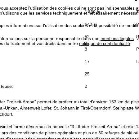
 vous acceptez l'utilisation des cookies qui ne sont pas indispensables 
1 860 m
T
 n'utilisons que les services techniquement et nécessairement nécessair
640 m
P
les informations sur l'utilisation des cookies et la possibilité de modi
52
P
informations sur la personne responsable dans nos
mentions légales
. 
tés du traitement et vos droits dans notre
politique de confidentialité
.
8
P
17
I
25
rteuse:
2
nder Freizeit-Arena" permet de profiter au total d'environ 163 km de pi
al-Unken, Almenwelt Lofer, St. Johann in Tirol/Oberndorf, Steinplatte
chdorf.
inkel forme désormais la nouvelle "3 Länder Freizeit-Arena" et relie 13
 pro des conditions de pistes optimales et plus de 30 refuges de ski 
lacs d'accumulation garantissent des pistes particulièrement bien prépa