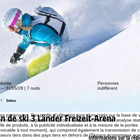
couvrir nos promos !
 durée
Personnes
 – 31/05/28 | 7 nuits
indifférent
Unken
 cookies
e, nous utilisons des cookies pour collecter des informations d'utilisat
n de ski 3 Länder Freizeit-Arena
partenaires. Des profils d'utilisation sont alors créés sur la base de vo
rminal et au navigateur. Ces profils d'utilisation servent à l'analyse stat
e de produits, à la publicité individualisée et à la mesure de la portée
évocable à tout moment), qui comprend également la transmission de 
isseurs tiers dans des pays tiers en dehors de l'Espace économique 
Informations sur la régi