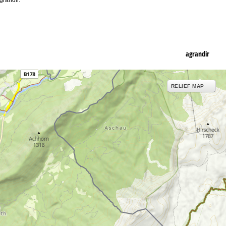
agrandir
RELIEF MAP