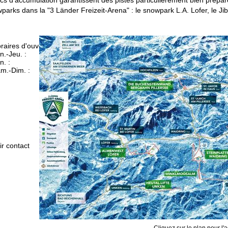
wparks dans la "3 Länder Freizeit-Arena" : le snowpark L.A. Lofer, le J
raires d'ouverture
n.-Jeu. :
09h00-17h00
n. :
09h00-14h00
m.-Dim. :
fermé
Conseil
ir contact
Cliquez sur le plan pour l'a